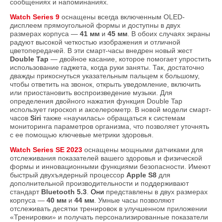
сообщениях и напоминаниях.
Watch Series 9
оснащены всегда включенным OLED-
дисплеем прямоугольной формы и доступны в двух
размерах корпуса —
41 мм
и
45 мм
. В обоих случаях экраны
радуют высокой четкостью изображения и отличной
цветопередачей. В эти смарт-часы внедрен новый жест
Double Tap
— двойное касание, которое помогает упростить
использование гаджета, когда руки заняты. Так, достаточно
дважды прикоснуться указательным пальцем к большому,
чтобы ответить на звонок, открыть уведомление, включить
или приостановить воспроизведение музыки. Для
определения двойного нажатия функция
Double Tap
использует гироскоп и акселерометр. В новой модели смарт-
часов
Siri
также «научилась» обращаться к системам
мониторинга параметров организма, что позволяет уточнять
с ее помощью ключевые метрики здоровья.
Watch Series SE 2023
оснащены мощными датчиками для
отслеживания показателей вашего здоровья и физической
формы и инновационными функциями безопасности. Имеют
быстрый двухъядерный процессор
Apple S8
для
дополнительной производительности и поддерживают
стандарт
Bluetooth 5.3
.
Они
представлены в двух размерах
корпуса —
40 мм
и
44 мм
. Умные часы позволяют
отслеживать десятки тренировок в улучшенном приложении
«Тренировки» и получать персонализированные показатели