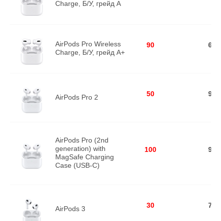
Charge, Б/У, грейд A
AirPods Pro Wireless
90
609
Charge, Б/У, грейд A+
50
909
AirPods Pro 2
AirPods Pro (2nd
generation) with
100
999
MagSafe Charging
Case (USB‑C)
30
729
AirPods 3