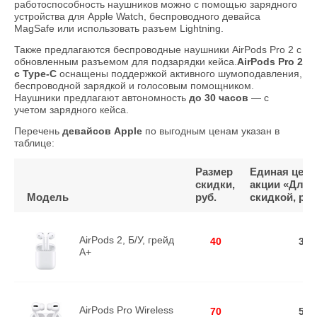
работоспособность наушников можно с помощью зарядного
устройства для Apple Watch, беспроводного девайса
MagSafe или использовать разъем Lightning.
Также предлагаются беспроводные наушники AirPods Pro 2 с
обновленным разъемом для подзарядки кейса.
AirPods Pro 2
с Type-C
оснащены поддержкой активного шумоподавления,
беспроводной зарядкой и голосовым помощником.
Наушники предлагают автономность
до 30 часов
— с
учетом зарядного кейса.
Перечень
девайсов Apple
по выгодным ценам указан в
таблице:
Размер
Единая цена
скидки,
акции «Для 
Модель
руб.
скидкой, руб
AirPods 2, Б/У, грейд
40
379
A+
AirPods Pro Wireless
70
579