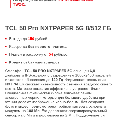
беспроводные наушники
TCL Moveaudio Neo
TW241
.
TCL 50 Pro NXTPAPER 5G 8/512 ГБ
Выгода до
1
5
0
рублей
Рассрочка
без первого платежа
Платеж в рассрочку от
54
руб/мес
Кредит
от банков-партнеров
Смартфон
TCL 50 PRO NXTPAPER 5G
оснащен
6,8
-
дюймовым IPS-экраном с разрешением 1080х2460 пикселей
и частотой обновления до
120 Гц
. Фирменная технология
NXTPAPER снижает интенсивность свечения вредного синего
цвета. Матовое покрытие эффективно устраняет блики.
Специальная физическая кнопка включает режим
электронных чернил, которые для большего удобства при
чтении делают изображение черно-белым. Для создания
фото и видео предусмотрена тройная камера с основным
модулем на
108 Мп
. Его дополняют сверхширокоугольный
сенсор на 8 Мп и макрокамера на 2 Мп. Поддерживается