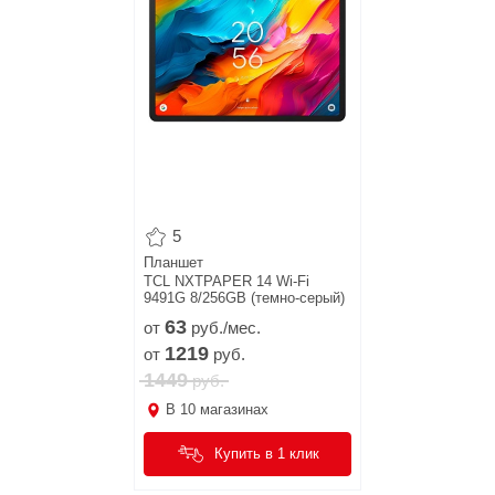
5
Планшет
TCL NXTPAPER 14 Wi-Fi
9491G 8/256GB (темно-серый)
63
от
руб./мес.
1219
от
руб.
1449
руб.
В
10
магазинах
Купить в 1 клик