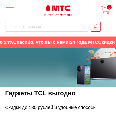
0
Интернет-магазин
Поиск: телевизор
24%
Спасибо, что вы с нами!
24 года МТС
Скидки до
Гаджеты TCL выгодно
Скидки до 180 рублей и удобные способы