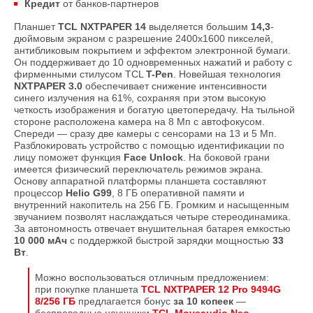
Кредит
от банков-партнеров
Планшет
TCL NXTPAPER 14
выделяется большим
14,3
-
дюймовым экраном с разрешение 2400х1600 пикселей,
антибликовым покрытием и эффектом электронной бумаги.
Он поддерживает до 10 одновременных нажатий и работу с
фирменными стилусом TCL
T-Pen
. Новейшая технология
NXTPAPER 3.0
обеспечивает снижение интенсивности
синего излучения на 61%, сохраняя при этом высокую
четкость изображения и богатую цветопередачу. На тыльной
стороне расположена камера на 8 Мп с автофокусом.
Спереди — сразу две камеры с сенсорами на 13 и 5 Мп.
Разблокировать устройство с помощью идентификации по
лицу поможет функция
Face Unlock
. На боковой грани
имеется физический переключатель режимов экрана.
Основу аппаратной платформы планшета составляют
процессор
Helio G99
, 8 ГБ оперативной памяти и
внутренний накопитель на 256 ГБ. Громким и насыщенным
звучанием позволят наслаждаться четыре стереодинамика.
За автономность отвечает внушительная батарея емкостью
10 000 мАч
с поддержкой быстрой зарядки мощностью
33
Вт
.
Можно воспользоваться отличным предложением:
при покупке планшета
TCL NXTPAPER 12 Pro 9494G
8/256 ГБ
предлагается бонус
за 10 копеек
—