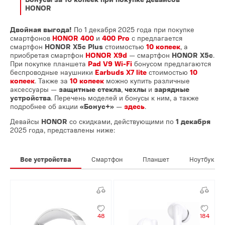
HONOR
Двойная выгода!
По 1 декабря 2025 года при покупке
смартфонов
HONOR 400
и
400 Pro
с предлагается
смартфон
HONOR X5c Plus
стоимостью
10 копеек
, а
приобретая смартфон
HONOR
X9d
— смартфон
HONOR X5c
.
При покупке планшета
Pad V9 Wi-Fi
бонусом предлагаются
беспроводные наушники
Earbuds X7 lite
стоимостью
10
копеек
. Также за
10 копеек
можно купить различные
аксессуары —
защитные стекла
,
чехлы
и
зарядные
устройства
. Перечень моделей и бонусы к ним, а также
подробнее об акции
«Бонус+»
—
здесь
.
Девайсы
HONOR
со скидками, действующими по
1 декабря
2025 года, представлены ниже:
Все устройства
Смартфон
Планшет
Ноутбук
48
184