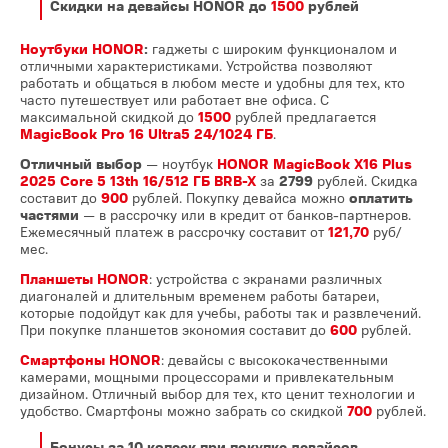
Скидки на девайсы HONOR до
1500
рублей
Ноутбуки HONOR
:
гаджеты с широким функционалом и
отличными характеристиками. Устройства позволяют
работать и общаться в любом месте и удобны для тех, кто
часто путешествует или работает вне офиса. С
максимальной скидкой до
1500
рублей предлагается
MagicBook Pro 16 Ultra5 24/1024 ГБ
.
Отличный выбор
— ноутбук
HONOR MagicBook X16 Plus
2025 Core 5 13th 16/512 ГБ BRB-X
за
2799
рублей. Скидка
составит до
900
рублей. Покупку девайса можно
оплатить
частями
— в рассрочку или в кредит от банков-партнеров.
Ежемесячный платеж в рассрочку составит от
121,70
руб/
мес.
Планшеты HONOR
: устройства с экранами различных
диагоналей и длительным временем работы батареи,
которые подойдут как для учебы, работы так и развлечений.
При покупке планшетов экономия составит до
600
рублей.
Смартфоны HONOR
: девайсы с высококачественными
камерами, мощными процессорами и привлекательным
дизайном. Отличный выбор для тех, кто ценит технологии и
удобство. Смартфоны можно забрать со скидкой
700
рублей.
Бонусы за 10 копеек при покупке девайсов