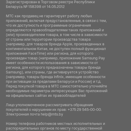
Зарегистрирован в Торговом реестре Республики
Беларусь № 158398 от 14.05.2012
МТС как продавец не гарантирует работу любых
приложений, включая предустановленные, в связи с тем,
что их доступность и программные ограничения
определяются правообладателями таких приложений и
(или) производителем товара, в том числе в зависимости
от страны или территории производства товара
(например, для товаров бренда Apple, произведенных в
континентальном Китае, не доступен полный функционал
приложения FaceTime) или региона, для которого
произведен товар (например, приложение Samsung Pay
имеет особенности использования в зависимости от
региона, для которого предназначены товары бренда
Samsung), или страны, где активируется устройство
(например, товары бренда Infiniх, имеющие особенности
при активации за пределами Беларуси и России) и т.д.
Перед покупкой товара в МТС самостоятельно уточняйте
необходимые параметры интересующих Вас приложений
на официальных сайтах их правообладателей
Лицо уполномоченное рассматривать обращения
покупателей о нарушении их прав:
+375 29 545-00-00
.
Электронная почта
help@mts.by
Номер телефона работников местных исполнительных и
распорядительных органов по месту государственной