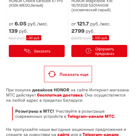
HONOR Choice Earbuds X7 Pro
HONOR MagicBook X16
(KSN-ME00,белый)
16/512GB 5301AHGW
(космический серый)
6.
05
121.
7
от
руб./мес.
от
руб./мес.
139
2799
руб.
руб.
руб.
руб.
169
2899
-30 руб.
-100 руб.
Оформить
Заказать
предзаказ
Показать еще
При покупке
девайсов HONOR
на сайте Интернет-магазина
МТС действует
бесплатная доставка
. Она осуществляется
на любой адрес в пределах Беларуси.
Розыгрыш в МТС!
Участвуйте в розыгрыше
современных устройств в
Telegram-канале МТС
.
Не пропускайте наши выгодные акционные предложения и
следите за новостями на
сайте
или в
Telegram-канале