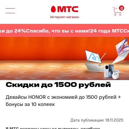
0
Интернет-магазин
до 24%
Спасибо, что вы с нами!
24 года МТС
Скид
Скидки до 1500 рублей
Девайсы HONOR с экономией до 1500 рублей +
бонусы за 10 копеек
Дата публикации: 18.11.2025
В МТС снижены цены на пылесосы, ноутбуки,