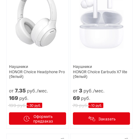
Наушники
Наушники
HONOR Choice Headphone Pro
HONOR Choice Earbuds X7 lite
(белый)
(белый)
7.
35
3
от
руб./мес.
от
руб./мес.
169
69
руб.
руб.
руб.
руб.
199
79
-30 руб.
-10 руб.
Оформить
Заказать
предзаказ