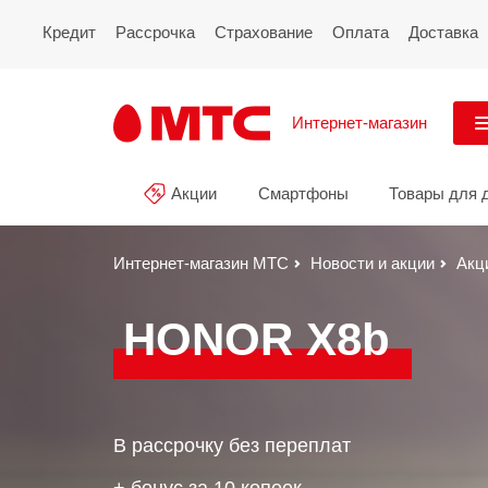
Кредит
Рассрочка
Страхование
Оплата
Доставка
Интернет-магазин
См
Акции
Смартфоны
Товары для 
Акции
Все
Смартфоны
Интернет-магазин МТС
Новости и акции
Акц
Планшеты и ноутбуки
HONOR X8b
Восстановленные
смартфоны
Товары для дома
В рассрочку без переплат