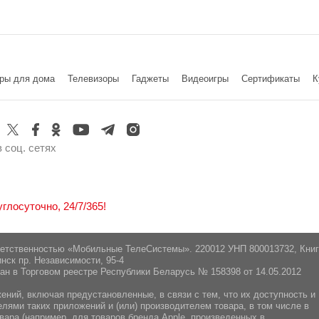
ры для дома
Телевизоры
Гаджеты
Видеоигры
Cертификаты
К
 соц. сетях
лосуточно, 24/7/365!
ветственностью «Мобильные ТелеСистемы». 220012 УНП 800013732, Кни
нск пр. Независимости, 95-4
ан в Торговом реестре Республики Беларусь № 158398 от 14.05.2012
ний, включая предустановленные, в связи с тем, что их доступность и
ями таких приложений и (или) производителем товара, в том числе в
вара (например, для товаров бренда Apple, произведенных в