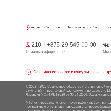
Акции
Смартфоны
Планшеты и ноутбуки
Това
210
+375 29 545-00-00
Помощь в оформлении
Мы в
Оформление заказов и консультирование круг
© 2002—2026 Совместное общество с ограниченной от
замечаний и предложений расположена по адресу: г. Ми
Лицензия МСиИ РБ №926 от 30.04 .2004. Зарегистриров
МТС как продавец не гарантирует работу любых приложе
программные ограничения определяются правообладател
зависимости от страны или территории производства то