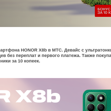
O
realme
TCL
vivo
 F
realme C
TCL 50
vivo Y
 M
realme 14
TCL 60
vivo V
 X
realme note
TCL 70
vivo X
 C
мартфона HONOR X8b в МТС. Девайс с ультратон
яцев без переплат и первого платежа. Также пок
kview
ики за 10 копеек.