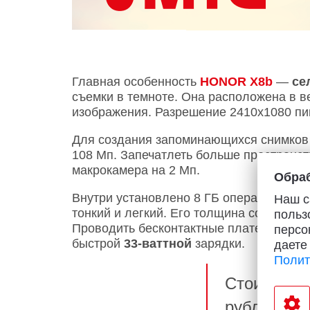
Главная особенность
HONOR X8b
—
се
съемки в темноте. Она расположена в в
изображения. Разрешение 2410х1080 пи
Для создания запоминающихся снимко
108 Мп. Запечатлеть больше пространс
макрокамера на 2 Мп.
Обраб
Внутри установлено 8 ГБ оперативной п
Наш с
тонкий и легкий. Его толщина составляе
польз
Проводить бесконтактные платежи позв
персо
быстрой
33-ваттной
зарядки.
даете
Полит
Стоимость
рублей при