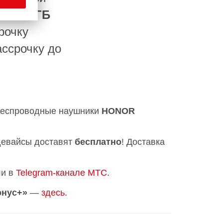
ю
8/256 ГБ
рочку
ассрочку до
еспроводные наушники
HONOR
девайсы доставят
бесплатно
! Доставка
и в
Telegram-канале МТС
.
онус+»
—
здесь
.