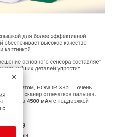
вспышкой для более эффективной
й обеспечивает высокое качество
и картинкой.
зрешение основного сенсора составляет
у мельчайших деталей упростит
 ГБ
. При этом, HONOR X8b — очень
у встроен сканер отпечатков пальцев.
ия
я емкостью
4500 мАч
с поддержкой
ы
 с
авит
799
яц — при