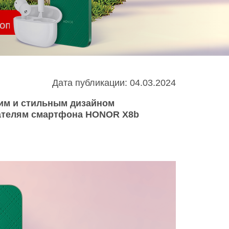
Infinix
TECNO
Infinix GT
Spark
Infinix Note
Camon
Pova
Дата публикации: 04.03.2024
ким и стильным дизайном
упателям смартфона HONOR X8b