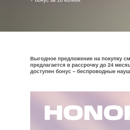
+ бонус за 10 копеек
Телевизоры
POC
Гаджеты
POCO
POCO
Видеоигры
POCO
POCO
Мобильные кассы
Выгодное предложение на покупку с
предлагается в рассрочку до 24 мес
Blac
Интернет для дома
доступен бонус – беспроводные наушн
Аксессуары
Cертификаты
Купить SIM