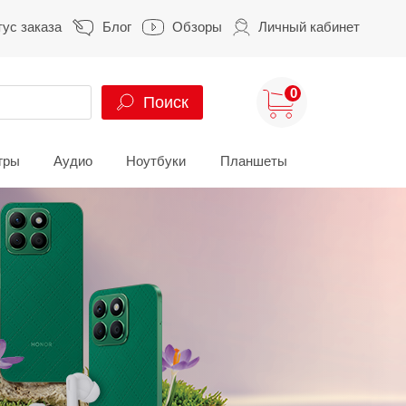
тус заказа
Блог
Обзоры
Личный кабинет
0
Поиск
гры
Аудио
Ноутбуки
Планшеты
ung
HUAWEI
HONOR
S
HUAWEI Pura
HONOR 400
A
HUAWEI Nova
HONOR 600
Z
HUAWEI Mate
HONOR Magic
HONOR X