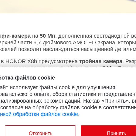
лфи-камера
на
50 Мп
, дополненная светодиодной 
ерхней части 6,7-дюймового AMOLED-экрана, которы
кселей позволит наслаждаться насыщенной деталям
в в HONOR X8b предусмотрена
тройная камера
. Ра
тва поможет широкоугольный модуль на 5 Мп. Съемк
отка файлов cookie
амяти, объем внутреннего накопителя —
128
или
256
айт использует файлы cookie для улучшения
т всего 6,78 мм, а вес — 166 грамм. В боковую кнопк
овательского опыта, сбора статистики и представлен
олит модуль NFC. За автономность отвечает батаре
нализированных рекомендаций. Нажав «Принять», в
 согласие на обработку файлов cookie в соответствии
икой обработки файлов cookie.
 смартфона
HONOR X8b 8/128 ГБ
сост
 оплате сразу или от
34,74
рубля в мес
Отклонить
Принять