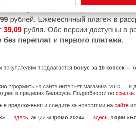
 рассрочку. Оформить версию с память
99
рублей. Ежемесячный платеж в расс
т
39,09
рубля. Обе версии доступны в р
в
без переплат
и
первого платежа
.
м покупателям предлагается
бонус за 10 копеек
— б
но оформить на сайте интернет-магазина МТС — и 
адрес в пределах Беларуси. Подробности по
ссылке
.
ые предложения и следите за новостями на
сайте
ил
х»
—
здесь
, акции
«Промо 2024»
—
здесь
, акции
«Б