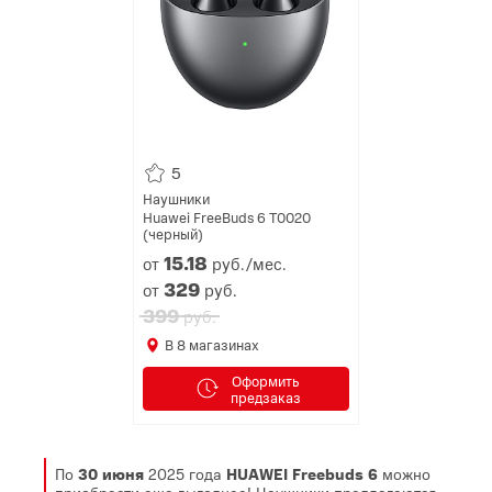
5
Наушники
Huawei FreeBuds 6 T0020
(черный)
15.
18
от
руб./мес.
329
от
руб.
399
руб.
В
8
магазинах
Оформить
предзаказ
По
30 июня
2025 года
HUAWEI Freebuds 6
можно
приобрести еще выгоднее! Наушники предлагаются