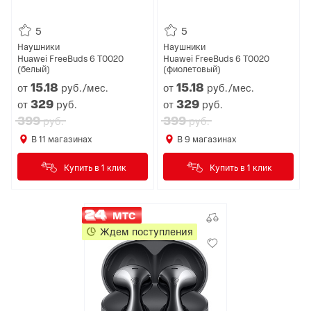
5
5
Наушники
Наушники
Huawei FreeBuds 6 T0020
Huawei FreeBuds 6 T0020
(белый)
(фиолетовый)
15.
18
15.
18
от
руб./мес.
от
руб./мес.
329
329
от
руб.
от
руб.
399
399
руб.
руб.
В
11
магазинах
В
9
магазинах
Купить в 1 клик
Купить в 1 клик
МТС
Ждем поступления