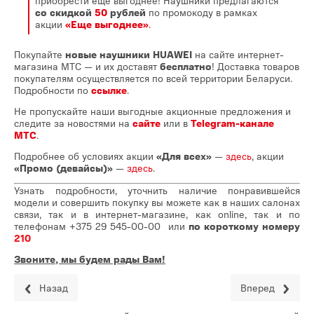
со скидкой
50
рублей
по промокоду в рамках
акции
«Еще выгоднее»
.
Покупайте
новые наушники HUAWEI
на сайте интернет-
магазина МТС — и их доставят
бесплатно
! Доставка товаров
покупателям осуществляется по всей территории Беларуси.
Подробности по
ссылке
.
Не пропускайте наши выгодные акционные предложения и
следите за новостями на
сайте
или в
Telegram-канале
МТС
.
Подробнее об условиях акции
«Для всех»
—
здесь
, акции
«Промо (девайсы)»
—
здесь
.
Узнать подробности, уточнить наличие понравившейся
модели и совершить покупку вы можете как в наших салонах
связи, так и в интернет-магазине, как online, так и по
телефонам
+375 29 545-00-00
или
по короткому номеру
210
Звоните, мы будем рады Вам!
Назад
Вперед