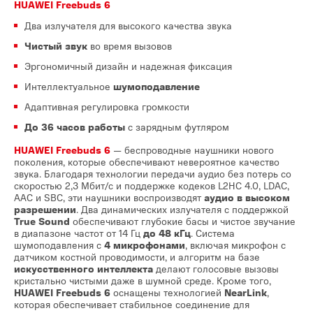
HUAWEI Freebuds 6
Два излучателя для высокого качества звука
Чистый звук
во время вызовов
Эргономичный дизайн и надежная фиксация
Интеллектуальное
шумоподавление
Адаптивная регулировка громкости
До 36 часов работы
с зарядным футляром
HUAWEI Freebuds 6
— беспроводные наушники нового
поколения, которые обеспечивают невероятное качество
звука. Благодаря технологии передачи аудио без потерь со
скоростью 2,3 Мбит/с и поддержке кодеков L2HC 4.0, LDAC,
AAC и SBC, эти наушники воспроизводят
аудио в высоком
разрешении
. Два динамических излучателя с поддержкой
True Sound
обеспечивают глубокие басы и чистое звучание
в диапазоне частот от 14 Гц
до 48 кГц
. Система
шумоподавления с
4 микрофонами
, включая микрофон с
датчиком костной проводимости, и алгоритм на базе
искусственного интеллекта
делают голосовые вызовы
кристально чистыми даже в шумной среде. Кроме того,
HUAWEI Freebuds 6
оснащены технологией
NearLink
,
которая обеспечивает стабильное соединение для