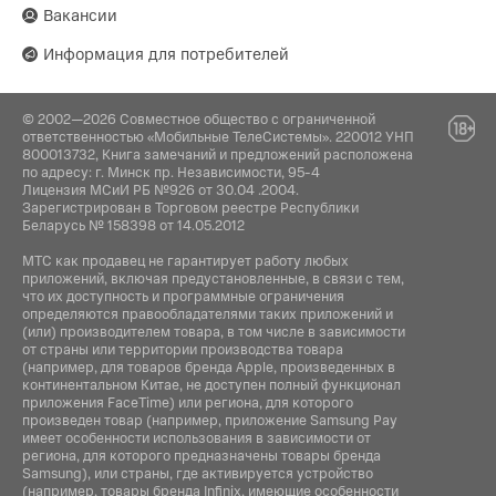
Вакансии
Информация для потребителей
© 2002—2026 Совместное общество с ограниченной
ответственностью «Мобильные ТелеСистемы». 220012 УНП
800013732, Книга замечаний и предложений расположена
по адресу: г. Минск пр. Независимости, 95-4
Лицензия МСиИ РБ №926 от 30.04 .2004.
Зарегистрирован в Торговом реестре Республики
Беларусь № 158398 от 14.05.2012
МТС как продавец не гарантирует работу любых
приложений, включая предустановленные, в связи с тем,
что их доступность и программные ограничения
определяются правообладателями таких приложений и
(или) производителем товара, в том числе в зависимости
от страны или территории производства товара
(например, для товаров бренда Apple, произведенных в
континентальном Китае, не доступен полный функционал
приложения FaceTime) или региона, для которого
произведен товар (например, приложение Samsung Pay
имеет особенности использования в зависимости от
региона, для которого предназначены товары бренда
Samsung), или страны, где активируется устройство
(например, товары бренда Infiniх, имеющие особенности