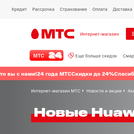
Кредит
Рассрочка
Страхование
Оплата
Доставка
Интернет-магазин
См
МТС 24
МТС
Еще больше скидок
Смар
Все
Еще больше скидок
ы с нами!
24 года МТС
Скидки до 24%
Спасибо, ч
Смартфоны
Интернет-магазин МТС
Новости и акции
Ак
Планшеты и ноутбуки
Новые Huawe
Восстановленные
смартфоны