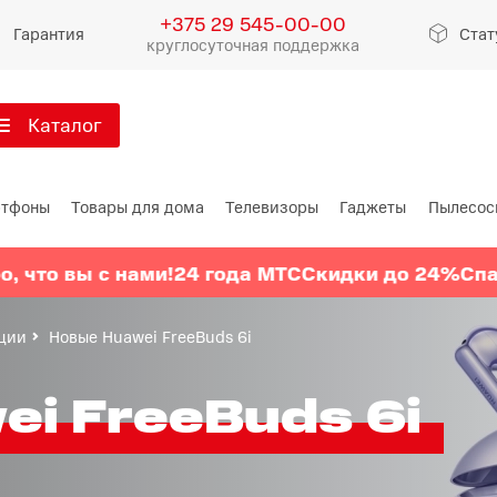
+375 29 545-00-00
Гарантия
Стат
круглосуточная поддержка
Каталог
артфоны
тфоны
Товары для дома
Телевизоры
Гаджеты
Пылесос
Xiaomi
Apple
Samsu
то вы с нами!
24 года МТС
Скидки до 24%
Спасибо
Xiaomi 17
iPhone 17
Galaxy S
Xiaomi 15
iPhone 16
Galaxy 
ции
Новые Huawei FreeBuds 6i
Xiaomi 14
iPhone 15
Galaxy Z
i FreeBuds 6i
Redmi 15
iPhone 14
Redmi Note 14
iPhone 13
Redmi Note 15
Redmi 14
Redmi A
Восстановленные
Показать еще
Показать еще