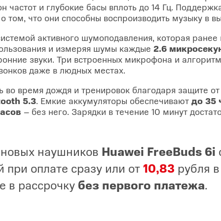
 частот и глубокие басы вплоть до 14 Гц. Поддерж
о том, что они способны воспроизводить музыку в 
истемой активного шумоподавления, которая ранее 
ользования и измеряя шумы каждые
2.6 микросек
ронние звуки. Три встроенных микрофона и алгоритм
вонков даже в людных местах.
 во время дождя и тренировок благодаря защите от
tooth 5.3
. Емкие аккумуляторы обеспечивают
до 35 
часов
– без него. Зарядки в течение 10 минут достато
 новых наушников
Huawei FreeBuds 6i
 при оплате сразу или от
10,83
рубля в
е в рассрочку
без первого платежа
.