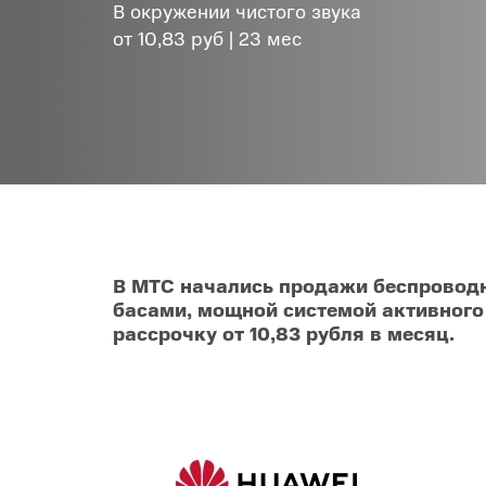
В окружении чистого звука
Товары для дома
от 10,83 руб | 23 мес
POC
Телевизоры
POCO
POCO
Гаджеты
POCO
POCO
Видеоигры
Blac
Мобильные кассы
В МТС начались продажи беспроводн
басами, мощной системой активного
Интернет для дома
рассрочку от 10,83 рубля в месяц.
Аксессуары
Cертификаты