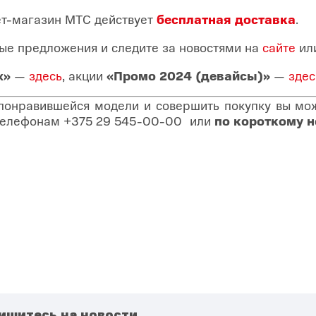
ет-магазин МТС действует
бесплатная доставка
.
ые предложения и следите за новостями на
сайте
ил
х»
—
здесь
, акции
«Промо 2024
(девайсы)»
—
здес
 понравившейся модели и совершить покупку вы може
о телефонам
+375 29 545-00-00
или
по короткому 
ишитесь на новости