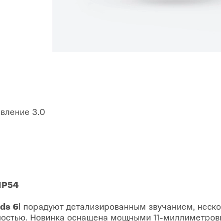
вление 3.0
IP54
ds 6i
порадуют детализированным звучанием, неск
ностью. Новинка оснащена мощными 11-миллиметров