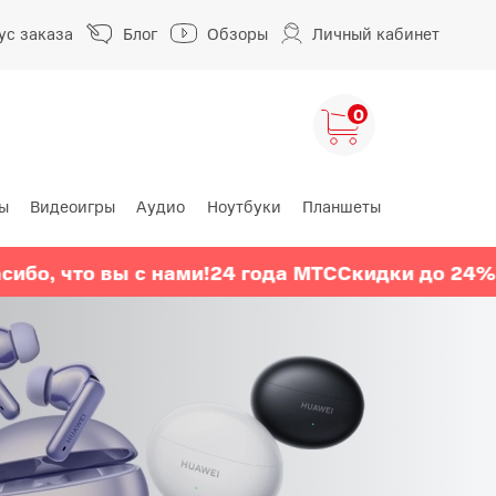
ус заказа
Блог
Обзоры
Личный кабинет
0
ы
Видеоигры
Аудио
Ноутбуки
Планшеты
ng
HUAWEI
HONOR
, что вы с нами!
24 года МТС
Скидки до 24%
HUAWEI Pura
HONOR 400
A
HUAWEI Nova
HONOR 600
HUAWEI Mate
HONOR Magic
HONOR X