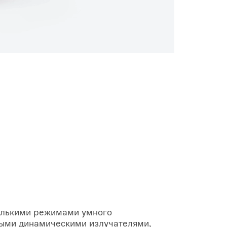
олькими режимами умного
ыми динамическими излучателями,