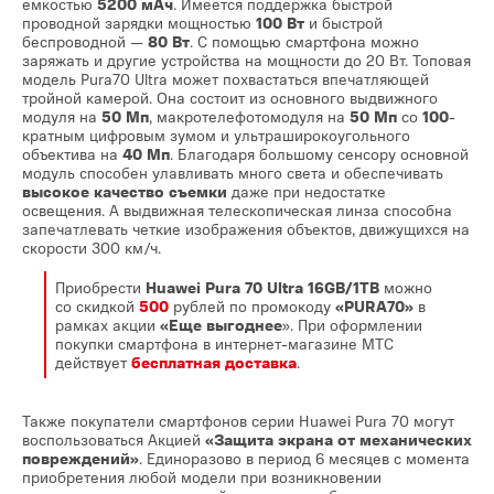
емкостью
5200 мАч
. Имеется поддержка быстрой
проводной зарядки мощностью
100 Вт
и быстрой
беспроводной —
80 Вт
. С помощью смартфона можно
заряжать и другие устройства на мощности до 20 Вт. Топовая
модель Pura70 Ultra может похвастаться впечатляющей
тройной камерой. Она состоит из основного выдвижного
модуля на
50 Мп
, макротелефотомодуля на
50 Мп
со
100
-
кратным цифровым зумом и ультраширокоугольного
объектива на
40 Мп
. Благодаря большому сенсору основной
модуль способен улавливать много света и обеспечивать
высокое качество съемки
даже при недостатке
освещения. А выдвижная телескопическая линза способна
запечатлевать четкие изображения объектов, движущихся на
скорости 300 км/ч.
Приобрести
Huawei Pura 70 Ultra 16GB/1TB
можно
со скидкой
500
рублей по промокоду
«PURA70»
в
рамках акции
«Еще выгоднее
». При оформлении
покупки смартфона в интернет-магазине МТС
действует
бесплатная доставка
.
Также покупатели смартфонов
серии Huawei Pura 70 могут
воспользоваться Акцией
«Защита экрана от механических
повреждений»
. Единоразово в период 6 месяцев с момента
приобретения любой модели при возникновении