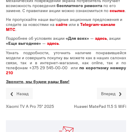
механических повреждений экрана потребитель получает
возможность проведения
бесплатного ремонта
по его
замене. С правилами акции можно ознакомиться по
ссылке
.
Не пропускайте наши выгодные акционные предложения и
следите за новостями на
сайте
или в
Telegram-канале
МТС
.
Подробнее об условиях акции
«Для всех»
—
здесь
,
акции
«Еще выгоднее»
—
здесь
.
Узнать подробности, уточнить наличие понравившейся
модели и совершить покупку вы можете как в наших салонах
связи, так и в интернет-магазине, как online, так и по
телефонам
+375 29 545-00-00
или
по короткому номеру
210
Звоните, мы будем рады Вам!
Назад
Вперед
Xiaomi TV A Pro 75" 2025
Huawei MatePad 11.5 S WiFi