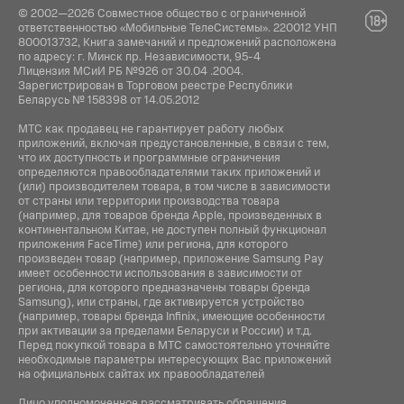
© 2002—2026 Совместное общество с ограниченной
ответственностью «Мобильные ТелеСистемы». 220012 УНП
800013732, Книга замечаний и предложений расположена
по адресу: г. Минск пр. Независимости, 95-4
Лицензия МСиИ РБ №926 от 30.04 .2004.
Зарегистрирован в Торговом реестре Республики
Беларусь № 158398 от 14.05.2012
МТС как продавец не гарантирует работу любых
приложений, включая предустановленные, в связи с тем,
что их доступность и программные ограничения
определяются правообладателями таких приложений и
(или) производителем товара, в том числе в зависимости
от страны или территории производства товара
(например, для товаров бренда Apple, произведенных в
континентальном Китае, не доступен полный функционал
приложения FaceTime) или региона, для которого
произведен товар (например, приложение Samsung Pay
имеет особенности использования в зависимости от
региона, для которого предназначены товары бренда
Samsung), или страны, где активируется устройство
(например, товары бренда Infiniх, имеющие особенности
при активации за пределами Беларуси и России) и т.д.
Перед покупкой товара в МТС самостоятельно уточняйте
необходимые параметры интересующих Вас приложений
на официальных сайтах их правообладателей
Лицо уполномоченное рассматривать обращения