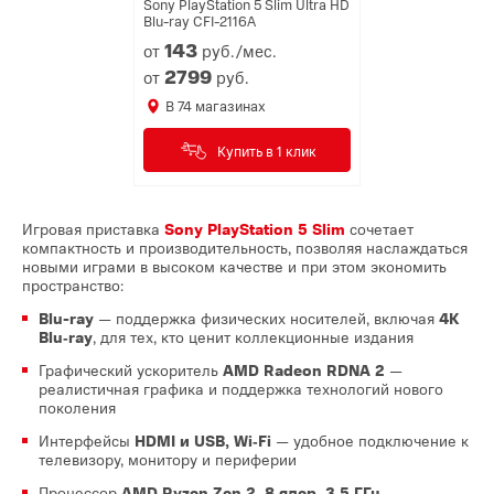
Sony PlayStation 5 Slim Ultra HD
Blu-ray CFI-2116A
143
от
руб./мес.
2799
от
руб.
В
74
магазинах
Купить в 1 клик
Игровая приставка
Sony PlayStation 5 Slim
сочетает
компактность и производительность, позволяя наслаждаться
новыми играми в высоком качестве и при этом экономить
пространство:
Blu-ray
— поддержка физических носителей, включая
4K
Blu‑ray
, для тех, кто ценит коллекционные издания
Графический ускоритель
AMD Radeon RDNA 2
—
реалистичная графика и поддержка технологий нового
поколения
Интерфейсы
HDMI и USB, Wi‑Fi
— удобное подключение к
телевизору, монитору и периферии
Процессор
AMD Ryzen Zen 2, 8 ядер, 3,5 ГГц