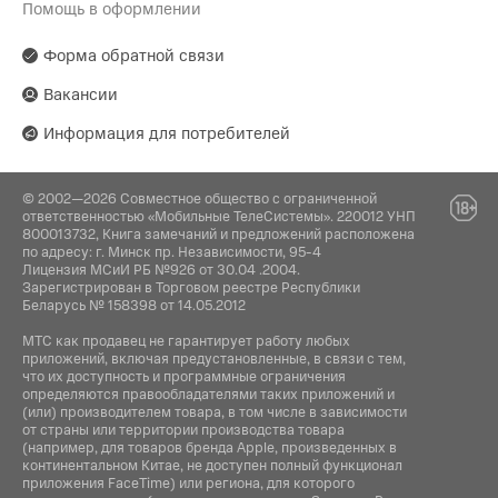
Помощь в оформлении
Форма обратной связи
Вакансии
Информация для потребителей
© 2002—2026 Совместное общество с ограниченной
ответственностью «Мобильные ТелеСистемы». 220012 УНП
800013732, Книга замечаний и предложений расположена
по адресу: г. Минск пр. Независимости, 95-4
Лицензия МСиИ РБ №926 от 30.04 .2004.
Зарегистрирован в Торговом реестре Республики
Беларусь № 158398 от 14.05.2012
МТС как продавец не гарантирует работу любых
приложений, включая предустановленные, в связи с тем,
что их доступность и программные ограничения
определяются правообладателями таких приложений и
(или) производителем товара, в том числе в зависимости
от страны или территории производства товара
(например, для товаров бренда Apple, произведенных в
континентальном Китае, не доступен полный функционал
приложения FaceTime) или региона, для которого