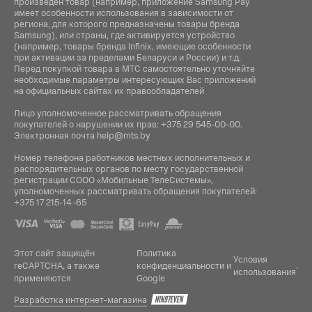
произведен товар (например, приложение Samsung Pay
имеет особенности использования в зависимости от
региона, для которого предназначены товары бренда
Samsung), или страны, где активируется устройство
(например, товары бренда Infiniх, имеющие особенности
при активации за пределами Беларуси и России) и т.д.
Перед покупкой товара в МТС самостоятельно уточняйте
необходимые параметры интересующих Вас приложений
на официальных сайтах их правообладателей
Лицо уполномоченное рассматривать обращения
покупателей о нарушении их прав:
+375 29 545-00-00
.
Электронная почта
help@mts.by
Номер телефона работников местных исполнительных и
распорядительных органов по месту государственной
регистрации СООО «Мобильные ТелеСистемы»,
уполномоченных рассматривать обращения покупателей:
+375 17 215-14-65
Этот сайт защищён
Политика
Условия
reCAPTCHA, а также
конфиденциальности
и
.
использования
применяются
Google
Разработка интернет-магазина