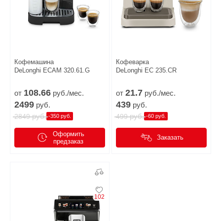
Кофемашина
Кофеварка
DeLonghi ECAM 320.61.G
DeLonghi EC 235.CR
108.
66
21.
7
от
руб./мес.
от
руб./мес.
2499
439
руб.
руб.
руб.
руб.
2849
499
-350 руб.
-60 руб.
Оформить
Заказать
предзаказ
102