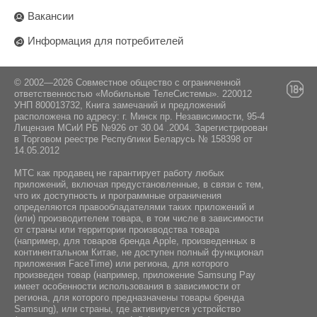
Вакансии
Информация для потребителей
© 2002—2026 Совместное общество с ограниченной
ответственностью «Мобильные ТелеСистемы». 220012
УНП 800013732, Книга замечаний и предложений
расположена по адресу: г. Минск пр. Независимости, 95-4
Лицензия МСиИ РБ №926 от 30.04 .2004. Зарегистрирован
в Торговом реестре Республики Беларусь № 158398 от
14.05.2012
МТС как продавец не гарантирует работу любых
приложений, включая предустановленные, в связи с тем,
что их доступность и программные ограничения
определяются правообладателями таких приложений и
(или) производителем товара, в том числе в зависимости
от страны или территории производства товара
(например, для товаров бренда Apple, произведенных в
континентальном Китае, не доступен полный функционал
приложения FaceTime) или региона, для которого
произведен товар (например, приложение Samsung Pay
имеет особенности использования в зависимости от
региона, для которого предназначены товары бренда
Samsung), или страны, где активируется устройство