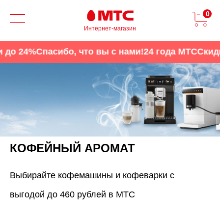
0
Интернет-магазин
о 24%
Спасибо, что вы с нами!
24 года МТС
Скидки 
КОФЕЙНЫЙ АРОМАТ
Выбирайте кофемашины и кофеварки с
выгодой до 460 рублей в МТС