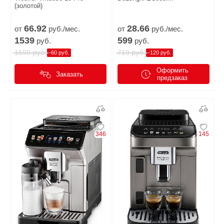
(золотой)
66.
92
28.
66
от
руб./мес.
от
руб./мес.
1539
599
руб.
руб.
руб.
руб.
1599
719
-60 руб.
-120 руб.
Оформить
Заказать
предзаказ
346
145