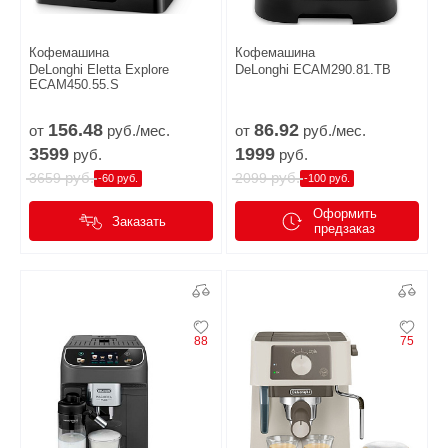
Кофемашина
Кофемашина
DeLonghi Eletta Explore
DeLonghi ECAM290.81.TB
ECAM450.55.S
156.
48
86.
92
от
руб./мес.
от
руб./мес.
3599
1999
руб.
руб.
руб.
руб.
3659
2099
-60 руб.
-100 руб.
Оформить
Заказать
предзаказ
88
75