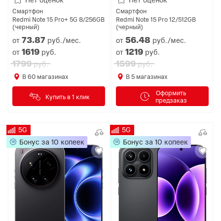
Смартфон
Смартфон
Redmi Note 15 Pro+ 5G 8/256GB
Redmi Note 15 Pro 12/512GB
(черный)
(черный)
73.
87
56.
48
от
руб./мес.
от
руб./мес.
1619
1219
от
руб.
от
руб.
1799
1599
руб.
руб.
В
60
магазинах
В
5
магазинах
Оформить
Купить в 1 клик
предзаказ
5G
5G
Бонус за 10 копеек
Бонус за 10 копеек