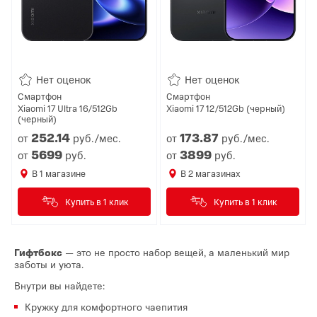
Нет оценок
Нет оценок
Смартфон
Смартфон
Xiaomi 17 Ultra 16/512Gb
Xiaomi 17 12/512Gb (черный)
(черный)
252.
14
173.
87
от
руб./мес.
от
руб./мес.
5699
3899
от
руб.
от
руб.
В
1
магазине
В
2
магазинах
Купить в 1 клик
Купить в 1 клик
Гифтбокс
— это не просто набор вещей, а маленький мир
заботы и уюта.
Внутри вы найдете:
Кружку для комфортного чаепития