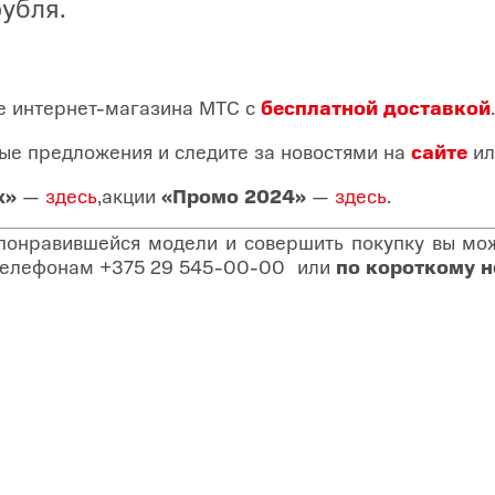
убля.
те интернет-магазина МТС c
бесплатной доставкой
.
ые предложения и следите за новостями на
сайте
ил
х»
—
здесь
,акции
«Промо 2024»
—
здесь
.
 понравившейся модели и совершить покупку вы може
о телефонам
+375 29 545-00-00
или
по короткому 