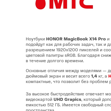
Ноутбуки
HONOR MagicBook X14 Pro
и
подойдут как для рабочих задач, так и
разрешением 1920х1200 пикселей и соот
цветовой палитры sRGB. Благодаря сни
в течение долгого времени.
Основные отличия между моделями — ди
дюймовый экран и весит всего
1,4
кг, а
H
компактные, что позволит без проблем р
За высокое быстродействие отвечает 
видеокартой
UHD Grapics
, который доп
емкостью 512 ГБ. Имеется свободный сл
пространства.