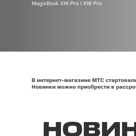
MagicBook X14 Pro I X16 Pro
Товары для дома
POC
Телевизоры
POCO
POCO
Гаджеты
POCO
POCO
Видеоигры
Blac
Мобильные кассы
В интернет-магазине МТС стартовали
Новинки можно приобрести в рассроч
Интернет для дома
Аксессуары
Cертификаты