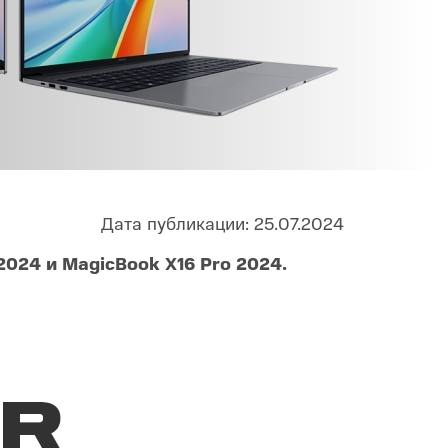
Infinix
TECNO
Infinix GT
Spark
Infinix Note
Camon
Pova
Дата публикации: 25.07.2024
024 и MagicBook X16 Pro 2024.