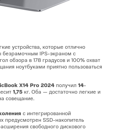
гкие устройства, которые отлично
ны безрамочным IPS-экраном c
ол обзора в 178 градусов и 100% охват
цания ноутбуками приятно пользоваться
cBook X14 Pro 2024
получил
14
-
весит
1,75
кг. Оба — достаточно легкие и
на совещание.
околения
с интегрированной
ных предусмотрен SSD-накопитель
 расширения свободного дискового