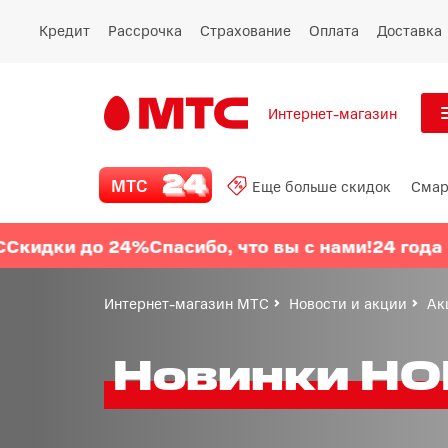
Кредит
Рассрочка
Страхование
Оплата
Доставка
Интернет-магазин
См
МТС 24
МТС
Еще больше скидок
Смар
Все
Еще больше скидок
ки до 24%
Спасибо, что вы с нами!
24 года МТС
С
Смартфоны
Интернет-магазин МТС
Новости и акции
Ак
Планшеты и ноутбуки
Новинки H
Восстановленные
смартфоны