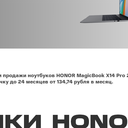
O
realme
TCL
vivo
 F
realme C
TCL 50
vivo Y
 M
realme 14
TCL 60
vivo V
 X
realme note
TCL 70
vivo X
 C
kview
 продажи ноутбуков HONOR MagicBook X14 Pro 2
ку до 24 месяцев от 134,74 рубля в месяц.