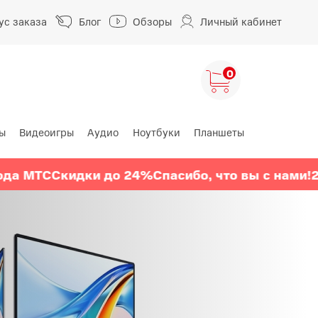
ус заказа
Блог
Обзоры
Личный кабинет
0
ы
Видеоигры
Аудио
Ноутбуки
Планшеты
ng
HUAWEI
HONOR
ТС
Скидки до 24%
Спасибо, что вы с нами!
24 год
HUAWEI Pura
HONOR 400
A
HUAWEI Nova
HONOR 600
HUAWEI Mate
HONOR Magic
HONOR X