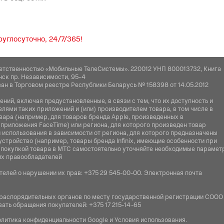
углосуточно, 24/7/365!
етственностью «Мобильные ТелеСистемы». 220012 УНП 800013732, Книга
нск пр. Независимости, 95-4
ан в Торговом реестре Республики Беларусь № 158398 от 14.05.2012
ий, включая предустановленные, в связи с тем, что их доступность и
ями таких приложений и (или) производителем товара, в том числе в
вара (например, для товаров бренда Apple, произведенных в
 приложения FaceTime) или региона, для которого произведен товар
использования в зависимости от региона, для которого предназначены
устройство (например, товары бренда Infiniх, имеющие особенности при
ед покупкой товара в МТС самостоятельно уточняйте необходимые парамет
их правообладателей
елей о нарушении их прав:
+375 29 545-00-00
. Электронная почта
 распорядительных органов по месту государственной регистрации СООО
ать обращения покупателей:
+375 17 215-14-65
литика конфиденциальности Google
и
Условия использования
.