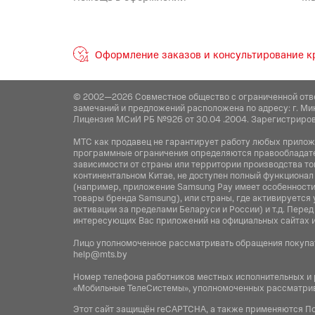
Оформление заказов и консультирование кр
© 2002—2026 Совместное общество с ограниченной отв
замечаний и предложений расположена по адресу: г. Ми
Лицензия МСиИ РБ №926 от 30.04 .2004. Зарегистриров
МТС как продавец не гарантирует работу любых приложен
программные ограничения определяются правообладател
зависимости от страны или территории производства то
континентальном Китае, не доступен полный функционал
(например, приложение Samsung Pay имеет особенности 
товары бренда Samsung), или страны, где активируется 
активации за пределами Беларуси и России) и т.д. Пер
интересующих Вас приложений на официальных сайтах 
Лицо уполномоченное рассматривать обращения покупат
help@mts.by
Номер телефона работников местных исполнительных и
«Мобильные ТелеСистемы», уполномоченных рассматрив
Этот сайт защищён reCAPTCHA, а также применяются
По