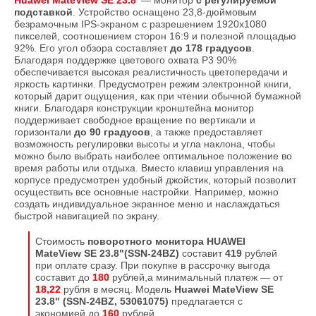
Huawei MateView SE 23.8″
—
монитор
с регулируемой
подставкой
. Устройство оснащено 23,8-дюймовым
безрамочным IPS-экраном с разрешением 1920х1080
пикселей, соотношением сторон 16:9 и полезной площадью
92%. Его угол обзора составляет
до 178 градусов
.
Благодаря поддержке цветового охвата P3 90%
обеспечивается высокая реалистичность цветопередачи и
яркость картинки. Предусмотрен режим электронной книги,
который дарит ощущения, как при чтении обычной бумажной
книги. Благодаря конструкции кронштейна монитор
поддерживает свободное вращение по вертикали и
горизонтали
до
90 градусов
, а также предоставляет
возможность регулировки высоты и угла наклона, чтобы
можно было выбрать наиболее оптимальное положение во
время работы или отдыха. Вместо клавиш управления на
корпусе предусмотрен удобный джойстик, который позволит
осуществить все основные настройки. Например, можно
создать индивидуальное экранное меню и наслаждаться
быстрой навигацией по экрану.
Стоимость
поворотного монитора
HUAWEI
MateView SE 23.8"(SSN-24BZ)
составит
419
рублей
при оплате сразу. При покупке в рассрочку выгода
составит до
180
рублей,а минимальный платеж — от
18,22
рубля в месяц. Модель
Huawei MateView SE
23.8" (SSN-24BZ, 53061075)
предлагается с
экономией до
160
рублей.