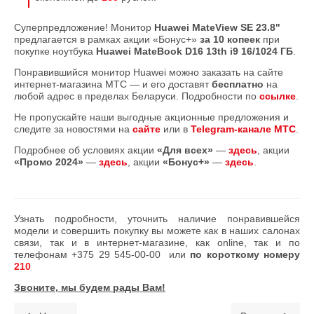
Суперпредложение! Монитор
Huawei MateView SE 23.8"
предлагается в рамках акции «Бонус+»
за 10 копеек
при
покупке ноутбука
Huawei
MateBook
D16 13th
i9 16/1024 ГБ
.
Понравившийся монитор Huawei можно заказать на сайте
интернет-магазина МТС — и его доставят
бесплатно
на
любой адрес в пределах Беларуси. Подробности по
ссылке
.
Не пропускайте наши выгодные акционные предложения и
следите за новостями на
сайте
или в
Telegram-канале МТС
.
Подробнее об условиях акции
«Для всех»
—
здесь
, акции
«Промо 2024»
—
здесь
, акции
«Бонус+»
—
здесь
.
Узнать подробности, уточнить наличие понравившейся
модели и совершить покупку вы можете как в наших салонах
связи, так и в интернет-магазине, как online, так и по
телефонам
+375 29 545-00-00
или
по короткому номеру
210
Звоните, мы будем рады Вам!