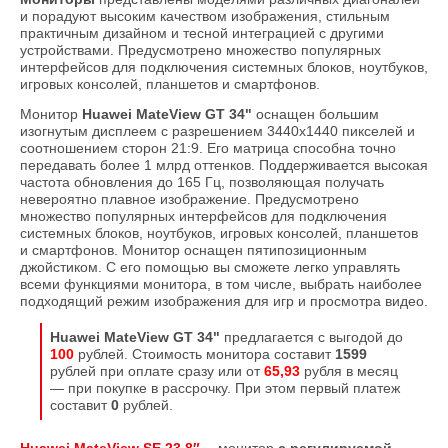
и порадуют высоким качеством изображения, стильным
практичным дизайном и тесной интеграцией с другими
устройствами. Предусмотрено множество популярных
интерфейсов для подключения системных блоков, ноутбуков,
игровых консолей, планшетов и смартфонов.
Монитор
Huawei MateView GT 34"
оснащен большим
изогнутым дисплеем с разрешением 3440х1440 пикселей и
соотношением сторон 21:9. Его матрица способна точно
передавать более 1 млрд оттенков. Поддерживается высокая
частота обновления до 165 Гц, позволяющая получать
невероятно плавное изображение. Предусмотрено
множество популярных интерфейсов для подключения
системных блоков, ноутбуков, игровых консолей, планшетов
и смартфонов. Монитор оснащен пятипозиционным
джойстиком. С его помощью вы сможете легко управлять
всеми функциями монитора, в том числе, выбрать наиболее
подходящий режим изображения для игр и просмотра видео
.
Huawei MateView GT 34"
предлагается с выгодой до
100
рублей. Стоимость монитора составит
1599
рублей при оплате сразу или от
65,93
рубля в месяц
— при покупке в рассрочку. При этом первый платеж
составит
0
рублей.