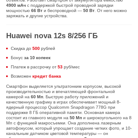
объектов. Работает смартфон от аккумулятора емкостью
4900 мАч
с поддержкой быстрой проводной зарядки
мощностью
66 Вт
и беспроводной —
50 Вт
. От него можно
заряжать и другие устройства.
Huawei nova 12s 8/256 ГБ
Скидка до
500
рублей
Бонус
за 10 копеек
Платеж в рассрочку от
53
руб/мес
Возможен
кредит банка
Смартфон выделяется ультратонким корпусом, высокой
производительностью и впечатляющей фронтальной
камерой на
60 Мп
. Быструю работу приложений и
качественную графику в играх обеспечивает мощный 8-
ядерный процессор Qualcomm Snapdragon 778G при
поддержке 8 ГБ оперативной памяти. Основная камера
состоит из главного модуля на
50 Мп
и широкоугольного на 8
Мп с функцией макросъемки. Она дополнена лазерным
автофокусом, который упрощает создание четких фото, и 10-
канальным датчиком цветовой температуры — он