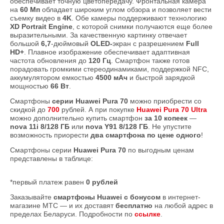
обеспечивает точную цветопередачу. Фронтальная камера
на
60 Мп
обладает широким углом обзора и позволяет вести
съемку видео в
4K
. Обе камеры поддерживают технологию
XD Portrait Engine
, с которой снимки получаются еще более
выразительными. За качественную картинку отвечает
большой
6,7
-дюймовый
OLED-
экран с разрешением
Full
HD+
. Плавное изображение обеспечивает адаптивная
частота обновления до
120 Гц
. Смартфон также готов
порадовать громкими стереодинамиками, поддержкой NFC,
аккумулятором емкостью
4500 мАч
и быстрой зарядкой
мощностью
66 Вт
.
Смартфоны
серии Huawei Pura 70
можно приобрести со
скидкой до
700
рублей. А при покупке
Huawei Pura 70 Ultra
можно дополнительно купить смартфон
за 10 копеек
—
nova 11i 8/128 ГБ
или
nova Y91 8/128 ГБ
. Не упустите
возможность приорести
два смартфона по цене одного
!
Смартфоны серии
Huawei Pura 70
по выгодным ценам
представлены в таблице:
*первый платеж равен
0 рублей
Заказывайте
смартфоны Huawei с бонусом
в интернет-
магазине МТС — и их доставят
бесплатно
на любой адрес в
пределах Беларуси. Подробности по
ссылке
.