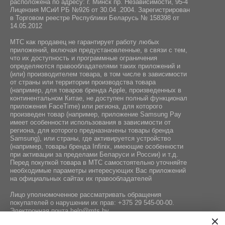
расположена по адресу: г. Минск пр. Независимости, 95-4
Лицензия МСиИ РБ №926 от 30.04 .2004. Зарегистрирован
в Торговом реестре Республики Беларусь № 158398 от
14.05.2012
МТС как продавец не гарантирует работу любых
приложений, включая предустановленные, в связи с тем,
что их доступность и программные ограничения
определяются правообладателями таких приложений и
(или) производителем товара, в том числе в зависимости
от страны или территории производства товара
(например, для товаров бренда Apple, произведенных в
континентальном Китае, не доступен полный функционал
приложения FaceTime) или региона, для которого
произведен товар (например, приложение Samsung Pay
имеет особенности использования в зависимости от
региона, для которого предназначены товары бренда
Samsung), или страны, где активируется устройство
(например, товары бренда Infiniх, имеющие особенности
при активации за пределами Беларуси и России) и т.д.
Перед покупкой товара в МТС самостоятельно уточняйте
необходимые параметры интересующих Вас приложений
на официальных сайтах их правообладателей
Лицо уполномоченное рассматривать обращения
покупателей о нарушении их прав:
+375 29 545-00-00
.
Электронная почта
help@mts.by