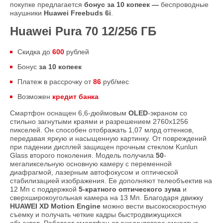
покупке предлагается
бонус за 10 копеек —
беспроводные
наушники
Huawei Freebuds 6i
.
Huawei Pura 70 12/256 ГБ
Скидка до
600
рублей
Бонус
за 10 копеек
Платеж в рассрочку от
86
руб/мес
Возможен
кредит банка
Смартфон оснащен 6,6-дюймовым
OLED
-экраном со
стильно загнутыми краями и разрешением 2760x1256
пикселей. Он способен отображать 1,07 млрд оттенков,
передавая яркую и насыщенную картинку. От повреждений
при падении дисплей защищен прочным стеклом Kunlun
Glass второго поколения. Модель получила
50
-
мегапиксельную основную камеру с переменной
диафрагмой, лазерным автофокусом и оптической
стабилизацией изображения. Ее дополняют телеобъектив на
12 Мп с поддержкой
5-кратного оптического зума
и
сверхширокоугольная камера на 13 Мп. Благодаря движку
HUAWEI XD Motion Engine
можно вести высокоскоростную
съемку и получать четкие кадры быстродвижущихся