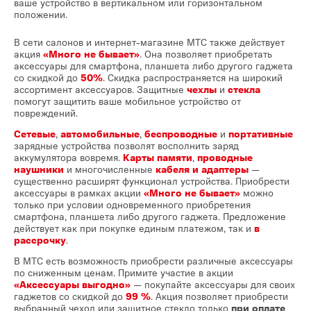
ваше устройство в вертикальном или горизонтальном
положении.
В сети салонов и интернет-магазине МТС также действует
акция
«Много не бывает»
. Она позволяет приобретать
аксессуары для смартфона, планшета либо другого гаджета
со скидкой до
50%
. Скидка распространяется на широкий
ассортимент аксессуаров. Защитные
чехлы
и
стекла
помогут защитить ваше мобильное устройство от
повреждений.
Сетевые
,
автомобильные
,
беспроводные
и
портативные
зарядные устройства позволят восполнить заряд
аккумулятора вовремя.
Карты памяти
,
проводные
наушники
и многочисленные
кабеля и адаптеры
—
существенно расширят функционал устройства. Приобрести
аксессуары в рамках акции
«Много не бывает»
можно
только при условии одновременного приобретения
смартфона, планшета либо другого гаджета. Предложение
действует как при покупке единым платежом, так и
в
рассрочку
.
В МТС есть возможность приобрести различные аксессуары
по сниженным ценам. Примите участие в акции
«Аксессуары выгодно»
— покупайте аксессуары для своих
гаджетов со скидкой до
99 %
. Акция позволяет приобрести
выбранный чехол или защитное стекло только
при оплате