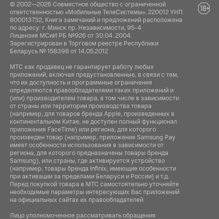
© 2002—2026 Совместное общество с ограниченной
ответственностью «Мобильные ТелеСистемы». 220012 УНП
800013732, Книга замечаний и предложений расположена
по адресу: г. Минск пр. Независимости, 95-4
Лицензия МСиИ РБ №926 от 30.04 .2004.
Зарегистрирован в Торговом реестре Республики
Беларусь № 158398 от 14.05.2012
МТС как продавец не гарантирует работу любых
приложений, включая предустановленные, в связи с тем,
что их доступность и программные ограничения
определяются правообладателями таких приложений и
(или) производителем товара, в том числе в зависимости
от страны или территории производства товара
(например, для товаров бренда Apple, произведенных в
континентальном Китае, не доступен полный функционал
приложения FaceTime) или региона, для которого
произведен товар (например, приложение Samsung Pay
имеет особенности использования в зависимости от
региона, для которого предназначены товары бренда
Samsung), или страны, где активируется устройство
(например, товары бренда Infiniх, имеющие особенности
при активации за пределами Беларуси и России) и т.д.
Перед покупкой товара в МТС самостоятельно уточняйте
необходимые параметры интересующих Вас приложений
на официальных сайтах их правообладателей
Лицо уполномоченное рассматривать обращения