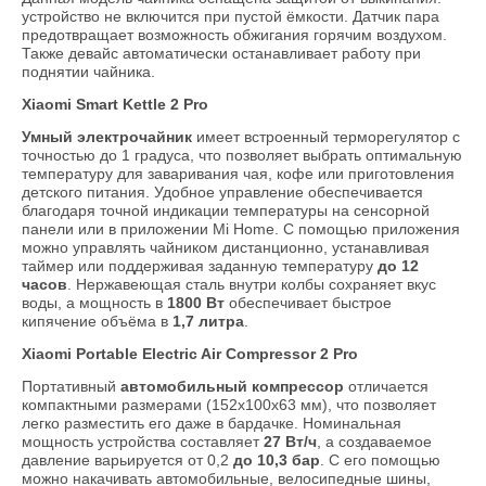
устройство не включится при пустой ёмкости. Датчик пара
предотвращает возможность обжигания горячим воздухом.
Также девайс автоматически останавливает работу при
поднятии чайника.
Xiaomi Smart Kettle 2 Pro
Умный электрочайник
имеет встроенный терморегулятор с
точностью до 1 градуса, что позволяет выбрать оптимальную
температуру для заваривания чая, кофе или приготовления
детского питания. Удобное управление обеспечивается
благодаря точной индикации температуры на сенсорной
панели или в приложении Mi Home. С помощью приложения
можно управлять чайником дистанционно, устанавливая
таймер или поддерживая заданную температуру
до 12
часов
. Нержавеющая сталь внутри колбы сохраняет вкус
воды, а мощность в
1800 Вт
обеспечивает быстрое
кипячение объёма в
1,7 литра
.
Xiaomi Portable Electric Air Compressor 2 Pro
Портативный
автомобильный компрессор
отличается
компактными размерами (152x100x63 мм), что позволяет
легко разместить его даже в бардачке. Номинальная
мощность устройства составляет
27 Вт/ч
, а создаваемое
давление варьируется от 0,2
до 10,3 бар
. С его помощью
можно накачивать автомобильные, велосипедные шины,