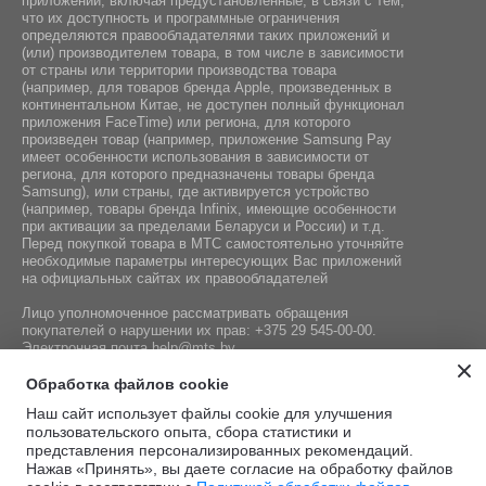
приложений, включая предустановленные, в связи с тем,
что их доступность и программные ограничения
определяются правообладателями таких приложений и
(или) производителем товара, в том числе в зависимости
от страны или территории производства товара
(например, для товаров бренда Apple, произведенных в
континентальном Китае, не доступен полный функционал
приложения FaceTime) или региона, для которого
произведен товар (например, приложение Samsung Pay
имеет особенности использования в зависимости от
региона, для которого предназначены товары бренда
Samsung), или страны, где активируется устройство
(например, товары бренда Infiniх, имеющие особенности
при активации за пределами Беларуси и России) и т.д.
Перед покупкой товара в МТС самостоятельно уточняйте
необходимые параметры интересующих Вас приложений
на официальных сайтах их правообладателей
Лицо уполномоченное рассматривать обращения
покупателей о нарушении их прав:
+375 29 545-00-00
.
Электронная почта
help@mts.by
Номер телефона работников местных исполнительных и
Обработка файлов cookie
распорядительных органов по месту государственной
Наш сайт использует файлы cookie для улучшения
регистрации СООО «Мобильные ТелеСистемы»,
пользовательского опыта, сбора статистики и
уполномоченных рассматривать обращения покупателей:
представления персонализированных рекомендаций.
+375 17 215-14-65
Нажав «Принять», вы даете согласие на обработку файлов