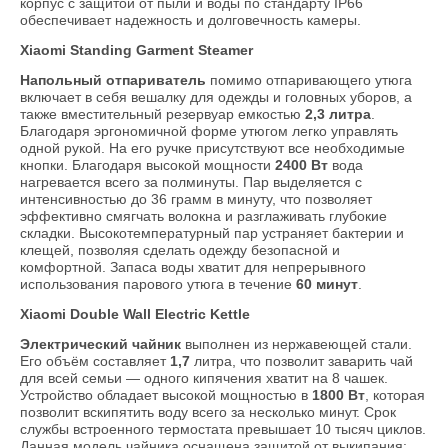
корпус с защитой от пыли и воды по стандарту IP66
обеспечивает надежность и долговечность камеры.
Xiaomi Standing Garment Steamer
Напольный отпариватель
помимо отпаривающего утюга
включает в себя вешалку для одежды и головных уборов, а
также вместительный резервуар емкостью
2,3 литра
.
Благодаря эргономичной форме утюгом легко управлять
одной рукой. На его ручке присутствуют все необходимые
кнопки. Благодаря высокой мощности
2400 Вт
вода
нагревается всего за полминуты. Пар выделяется с
интенсивностью до 36 грамм в минуту, что позволяет
эффективно смягчать волокна и разглаживать глубокие
складки. Высокотемпературный пар устраняет бактерии и
клещей, позволяя сделать одежду безопасной и
комфортной. Запаса воды хватит для непрерывного
использования парового утюга в течение
60 минут
.
Xiaomi Double Wall Electric Kettle
Электрический чайник
выполнен из нержавеющей стали.
Его объём составляет
1,7
литра, что позволит заварить чай
для всей семьи — одного кипячения хватит на 8 чашек.
Устройство обладает высокой мощностью в
1800 Вт
, которая
позволит вскипятить воду всего за несколько минут. Срок
службы встроенного термостата превышает 10 тысяч циклов.
Данная модель чайника оснащена защитой от выкипания: