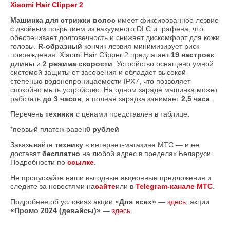
Xiaomi Hair Clipper 2
Машинка для стрижки волос
имеет фиксированное лезвие
с двойным покрытием из вакуумного DLC и графена, что
обеспечивает долговечность и снижает дискомфорт для кожи
головы.
R-образный
кончик лезвия минимизирует риск
повреждения. Xiaomi Hair Clipper 2 предлагает
19 настроек
длины
и
2 режима скорости
. Устройство оснащено умной
системой защиты от засорения и обладает высокой
степенью водонепроницаемости IPX7, что позволяет
спокойно мыть устройство. На одном заряде машинка может
работать
до 3 часов
, а полная зарядка занимает
2,5 часа
.
Перечень
техники
с ценами представлен в таблице:
*первый платеж равен
0 рублей
Заказывайте
технику
в интернет-магазине МТС — и ее
доставят
бесплатно
на любой адрес в пределах Беларуси.
Подробности по
ссылке
.
Не пропускайте наши выгодные акционные предложения и
следите за новостями на
сайте
или в
Telegram-канале МТС
.
Подробнее об условиях акции
«Для всех»
—
здесь
, акции
«Промо 2024 (девайсы)»
—
здесь
.