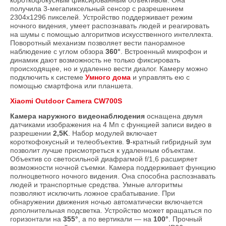
короткофокусным фиксированным объективом. Она
получила 3-мегапиксельный сенсор с разрешением
2304х1296 пикселей. Устройство поддерживает режим
ночного видения, умеет распознавать людей и реагировать
на шумы с помощью алгоритмов искусственного интеллекта.
Поворотный механизм позволяет вести панорамное
наблюдение с углом обзора
360°
. Встроенный микрофон и
динамик дают возможность не только фиксировать
происходящее, но и удаленно вести диалог. Камеру можно
подключить к системе
Умного дома
и управлять ею с
помощью смартфона или планшета.
Xiaomi Outdoor Camera CW700S
Камера наружного видеонаблюдения
оснащена двумя
датчиками изображения на 4 Мп с функцией записи видео в
разрешении
2,5K
. Набор модулей включает
короткофокусный и телеобъектив.
9
-кратный гибридный зум
позволит лучше присмотреться к удаленным объектам.
Объектив со светосильной диафрагмой f/1,6 расширяет
возможности ночной съемки. Камера поддерживает функцию
полноцветного ночного видения. Она способна распознавать
людей и транспортные средства. Умные алгоритмы
позволяют исключить ложное срабатывание. При
обнаружении движения ночью автоматически включается
дополнительная подсветка. Устройство может вращаться по
горизонтали на
355°
, а по вертикали — на
100°
. Прочный