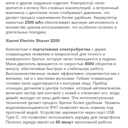
мячи и другие надувные изделия. Компрессор легко
крепится к колесу без сложных манипуляций, а встроенный
манометр с дисплеем точно отображает давление, что
делает процесс накачивания более удобным. Аккумулятор
емкостью
2500 мАч
обеспечивает высокую автономность и
множество циклов использования, что особенно полезно в
длительных поездках.
Xiaomi Electric Shaver S200
Компактная и
портативная электробритва
с двумя
плавающими лезвиями и микросеткой для точного и
комфортного бритья, которая легко помещается в ладони.
Мини-двигатель вращается со скоростью
8000
оборотов в
минуту, обеспечивая быструю и стабильную работу.
Высококачественные лезвия эффективно справляются как с
мягкими, так и с жесткими волосами. Гибкие плавающие
головки легко адаптируются к контурам лица. Прибор
оснащен датчиком в центре головки, который автоматически
включает мотор при контакте с кожей и отключает его, когда
девайс выходит из зоны действия. Эта интеллектуальная
технология делает процесс бритья более удобным. Уровень
водонепроницаемости IPX7 позволяет мыть новинку под
проточной водой. Устройство заряжается через порт USB
Type-C, что позволяет использовать зарядку для смартфона.
Полного заряда хватит на
60 минут
автономной работы.