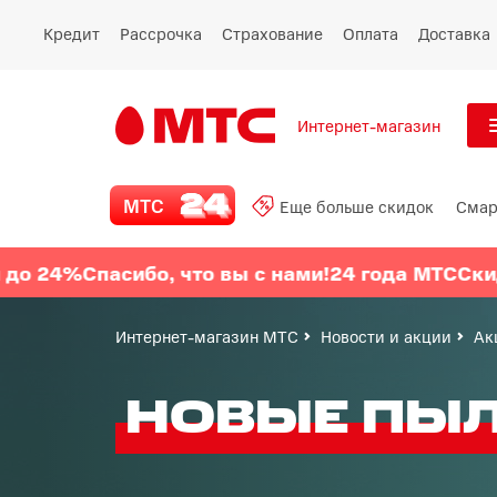
Кредит
Рассрочка
Страхование
Оплата
Доставка
Интернет-магазин
См
МТС 24
МТС
Еще больше скидок
Смар
Все
Еще больше скидок
%
Спасибо, что вы с нами!
24 года МТС
Скидки до
Смартфоны
Интернет-магазин МТС
Новости и акции
Ак
Планшеты и ноутбуки
НОВЫЕ ПЫ
Товары для дома