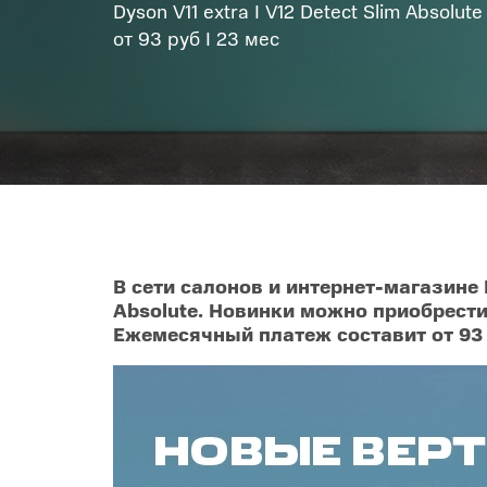
Dyson V11 extra I V12 Detect Slim Absolute
Телевизоры
от 93 руб I 23 мес
POC
Гаджеты
POCO
POCO
Видеоигры
POCO
POCO
Мобильные кассы
Blac
Интернет для дома
В сети салонов и интернет-магазине 
Absolute. Новинки можно приобрести
Аксессуары
Ежемесячный платеж составит от 93 
Cертификаты
Купить SIM