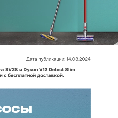
Infinix
TECNO
Infinix GT
Spark
Infinix Note
Camon
Pova
Дата публикации: 14.08.2024
a SV28 и Dyson V12 Detect Slim
и с бесплатной доставкой.