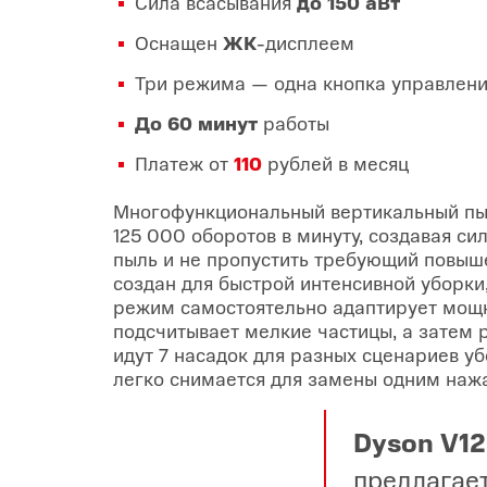
Сила всасывания
до 150 аВт
Оснащен
ЖК
-дисплеем
Три режима — одна кнопка управлен
До 60 минут
работы
Платеж от
110
рублей в месяц
Многофункциональный вертикальный пыл
125 000 оборотов в минуту, создавая си
пыль и не пропустить требующий повыш
создан для быстрой интенсивной уборк
режим самостоятельно адаптирует мощн
подсчитывает мелкие частицы, а затем 
идут 7 насадок для разных сценариев у
легко снимается для замены одним наж
Dyson V12
предлагае