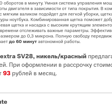
00 оборотов в минуту. Умная система управления м
оты двигателя в зависимости от типа покрытия. В ко
 с мягким валиком подойдет для легкой уборки, щетк
уры ноутбука. Комбинированная щетка поможет добр
левая щетка и насадка с высоким крутящим элемент
 времени отслеживать важные параметры. Эффектив
размером до 0,3 микрона. Полную свободу передвиж
вает
до 60 минут
автономной работы.
 extra SV28, никель/красный
предлага
ей. При оформлении в рассрочку стоим
т
93
рублей в месяц.
ute