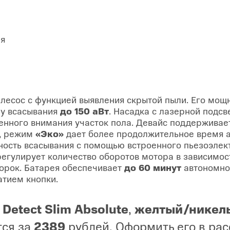
ия
есос с функцией выявления скрытой пыли. Его мощн
лу всасывания
до 150 аВт
. Насадка с лазерной подс
енного внимания участок пола. Девайс поддержива
и, режим
«Эко»
дает более продолжительное время а
ость всасывания с помощью встроенного пьезоэлект
регулирует количество оборотов мотора в зависимост
борок. Батарея обеспечивает
до 60 минут
автономной
атием кнопки.
 Detect Slim Absolute
,
желтый/никел
тся за
2389
рублей. Оформить его в ра