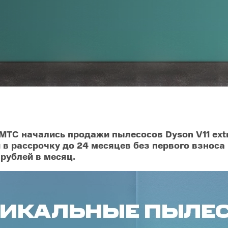
O
realme
TCL
vivo
 F
realme C
TCL 50
vivo Y
 M
realme 14
TCL 60
vivo V
 X
realme note
TCL 70
vivo X
 C
kview
МТС начались продажи пылесосов Dyson V11 extr
 в рассрочку до 24 месяцев без первого взноса 
рублей в месяц.