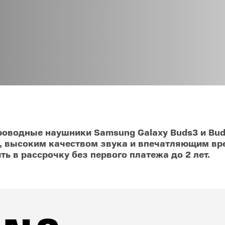
O
realme
TCL
vivo
 F
realme C
TCL 50
vivo Y
 M
realme 14
TCL 60
vivo V
 X
realme note
TCL 70
vivo X
 C
kview
оводные наушники Samsung Galaxy Buds3 и Bud
 высоким качеством звука и впечатляющим вре
 в рассрочку без первого платежа до 2 лет.