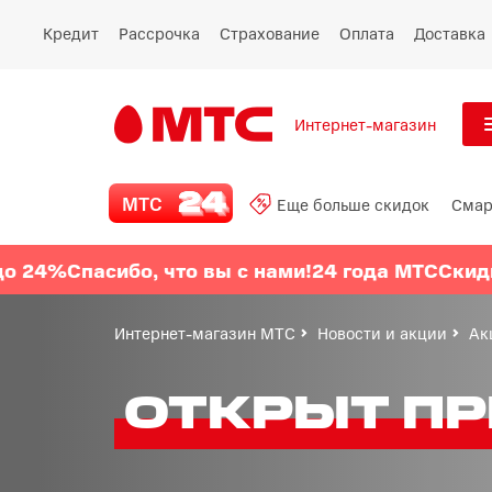
Кредит
Рассрочка
Страхование
Оплата
Доставка
Интернет-магазин
См
МТС 24
МТС
Еще больше скидок
Смар
Все
Еще больше скидок
4%
Спасибо, что вы с нами!
24 года МТС
Скидки д
Смартфоны
Интернет-магазин МТС
Новости и акции
Ак
Планшеты и ноутбуки
ОТКРЫТ ПР
Восстановленные
смартфоны