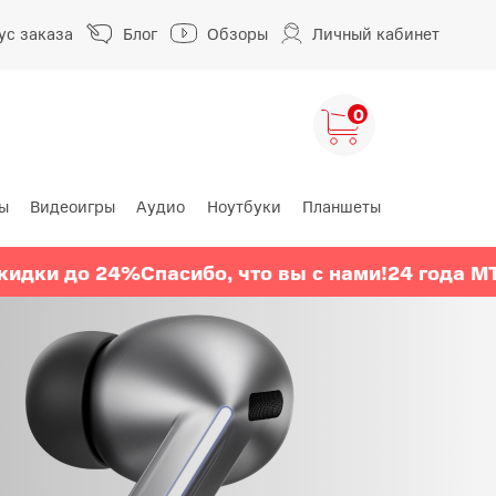
ус заказа
Блог
Обзоры
Личный кабинет
0
ы
Видеоигры
Аудио
Ноутбуки
Планшеты
ng
HUAWEI
HONOR
и до 24%
Спасибо, что вы с нами!
24 года МТС
Ск
HUAWEI Pura
HONOR 400
A
HUAWEI Nova
HONOR 600
HUAWEI Mate
HONOR Magic
HONOR X