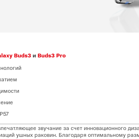
laxy Buds3
и
Buds3 Pro
хнологий
жатием
димости
ление
IP57
печатляющее звучание за счет инновационного диза
риаций ушных раковин. Благодаря оптимальному ра