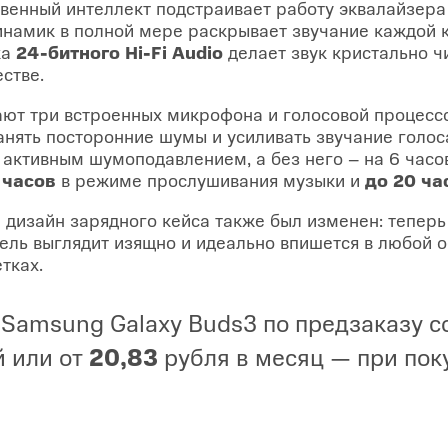
твенный интеллект подстраивает работу эквалайзер
инамик в полной мере раскрывает звучание каждой 
ка
24-битного Hi-Fi Audio
делает звук кристально ч
стве.
чают три встроенных микрофона и голосовой процессо
анять посторонние шумы и усиливать звучание голо
с активным шумоподавлением, а без него – на 6 час
 часов
в режиме прослушивания музыки и
до 20 ча
дизайн зарядного кейса также был изменен: теперь
одель выглядит изящно и идеально впишется в любой 
тках.
Samsung Galaxy Buds3 по предзаказу с
 или от
20,83
рубля в месяц — при пок