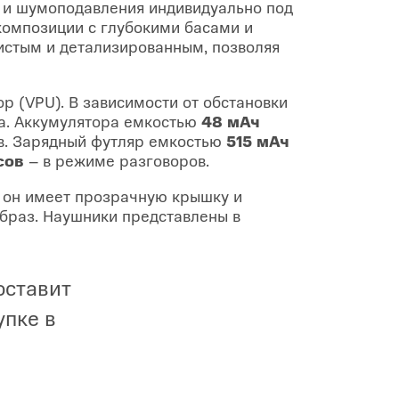
а и шумоподавления индивидуально под
композиции с глубокими басами и
истым и детализированным, позволяя
р (VPU). В зависимости от обстановки
са. Аккумулятора емкостью
48 мАч
ов. Зарядный футляр емкостью
515 мАч
сов
– в режиме разговоров.
 он имеет прозрачную крышку и
образ. Наушники представлены в
оставит
упке в