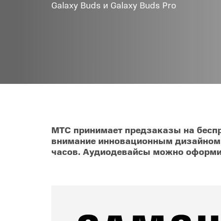
Galaxy Buds и Galaxy Buds Pro
Товары для дома
POC
Телевизоры
POCO
POCO
Гаджеты
POCO
POCO
Видеоигры
Blac
Мобильные кассы
МТС принимает предзаказы на беспр
внимание инновационным дизайном,
Интернет для дома
часов. Аудиодевайсы можно оформить
Аксессуары
Cертификаты