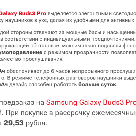
Galaxy Buds3 Pro
выделяется элегантными светоди
 наушников в ухе, делая их удобными для активных 
дой стороны отвечают за мощные басы и насыщенны
 в соответствии с индивидуальными предпочтениями
кружающей обстановке, максимально подавляя фоно
умоподавление
с режимом прозрачности позволяет
 качество прослушивания.
Ач
обеспечивает до 6 часов непрерывного прослуши
го. В режиме телефонных разговоров наушники выдер
мАч
девайс способен работать
больше суток
.
предзаказ на
Samsung Galaxy Buds3 Pr
. При покупке в рассрочку ежемесячны
т
29,53
рубля.