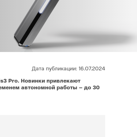
Infinix
TECNO
Infinix GT
Spark
Infinix Note
Camon
Pova
Дата публикации: 16.07.2024
s3 Pro. Новинки привлекают
менем автономной работы – до 30