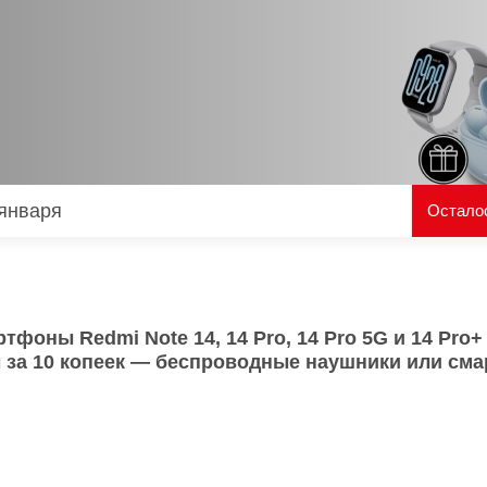
O
realme
TCL
vivo
 F
realme C
TCL 50
vivo Y
 M
realme 14
TCL 60
vivo V
 X
realme note
TCL 70
vivo X
 C
 января
Остало
kview
тфоны Redmi Note 14, 14 Pro, 14 Pro 5G и 14 Pro
 за 10 копеек — беспроводные наушники или см