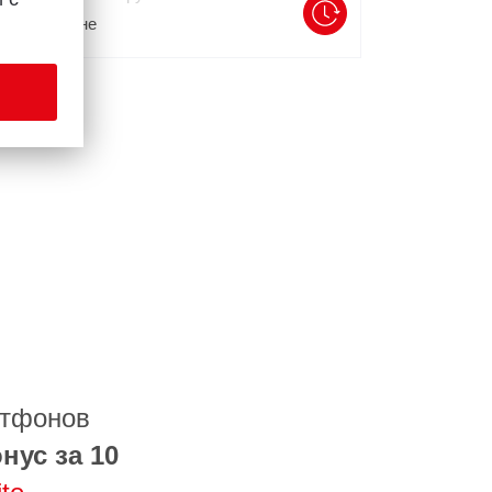
В
1
магазине
ртфонов
нус за 10