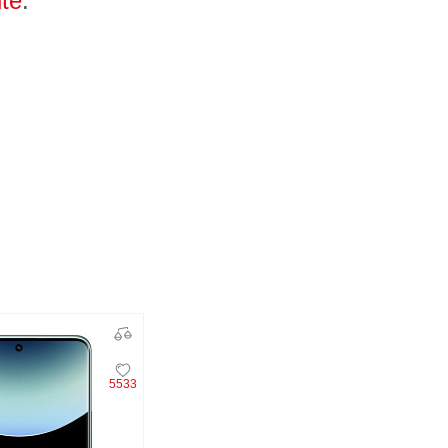
te
.
5533