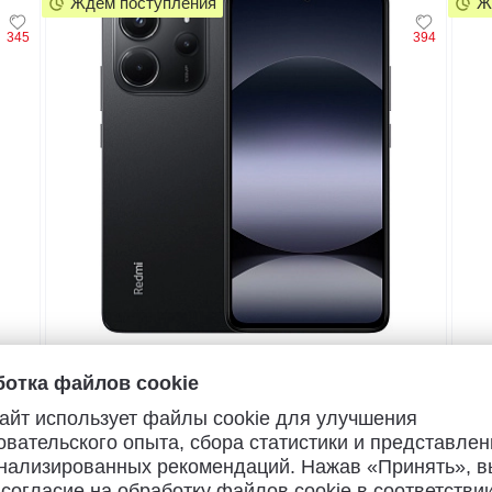
Ждем поступления
Ж
345
394
5
отка файлов cookie
Смартфон
См
Redmi Note 14 6/128GB (черный)
Red
айт использует файлы cookie для улучшения
овательского опыта, сбора статистики и представлен
26
от
руб./мес.
от
нализированных рекомендаций. Нажав «Принять», в
569
899
от
руб.
руб.
от
 согласие на обработку файлов cookie в соответствии