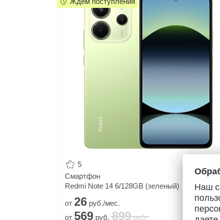
Ждем поступления
5
Обраб
Смартфон
Redmi Note 14 6/128GB (зеленый)
Наш с
польз
26
от
руб./мес.
персо
569
899
от
руб.
руб.
даете