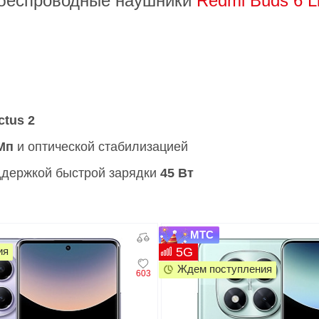
еспроводные наушники
Redmi Buds 6 Li
ctus 2
Мп
и оптической стабилизацией
ддержкой быстрой зарядки
45 Вт
МТС
ия
5G
Ждем поступления
603