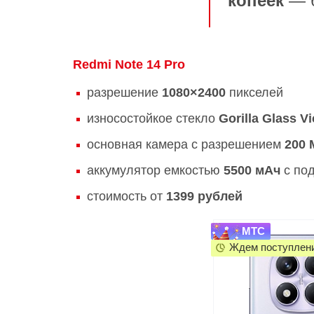
копеек
— б
Redmi Note 14 Pro
разрешение
1080×2400
пикселей
износостойкое стекло
Gorilla Glass Vi
основная камера с разрешением
200 
аккумулятор емкостью
5500 мАч
с по
стоимость от
1399 рублей
МТС
Ждем поступлен