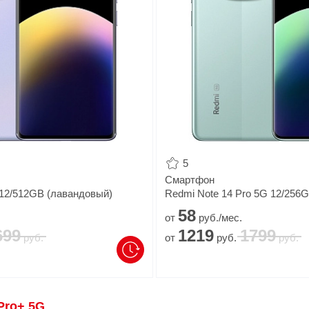
5
Смартфон
 12/512GB (лавандовый)
Redmi Note 14 Pro 5G 12/256
58
от
руб./мес.
699
1219
1799
руб.
от
руб.
руб.
Pro+ 5G