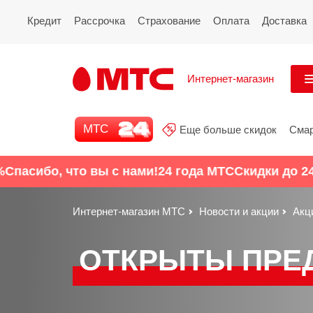
Кредит
Рассрочка
Страхование
Оплата
Доставка
Интернет-магазин
См
МТС 24
МТС
Еще больше скидок
Сма
Все
Еще больше скидок
бо, что вы с нами!
24 года МТС
Скидки до 24%
Спа
Смартфоны
Интернет-магазин МТС
Новости и акции
Акц
Планшеты и ноутбуки
ОТКРЫТЫ ПРЕ
Восстановленные
смартфоны