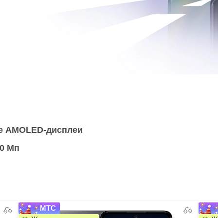
е
AMOLED-дисплеи
00 Мп
МТС