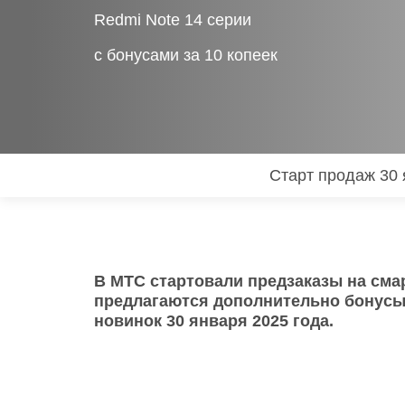
Товары для дома
Redmi Note 14 серии
POC
с бонусами за 10 копеек
Телевизоры
POCO
POCO
Гаджеты
POCO
POCO
Видеоигры
Старт продаж 30
Blac
Мобильные кассы
Интернет для дома
В МТС стартовали предзаказы на смар
предлагаются дополнительно бонусы
Аксессуары
новинок 30 января 2025 года.
Cертификаты