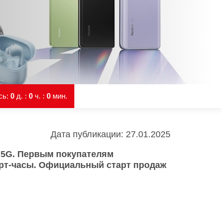
Infinix
TECNO
Infinix GT
Spark
Infinix Note
Camon
Pova
сь:
0
д. :
0
ч. :
0
мин.
Дата публикации: 27.01.2025
+ 5G. Первым покупателям
арт-часы. Официальный старт продаж