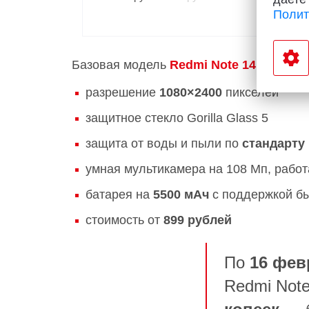
Полит
Базовая модель
Redmi Note 14
разрешение
1080×2400
пикселей
защитное стекло Gorilla Glass 5
защита от воды и пыли по
стандарту 
умная мультикамера на 108 Мп, рабо
батарея на
5500 мАч
с поддержкой б
стоимость от
899 рублей
По
16 фев
Redmi Not