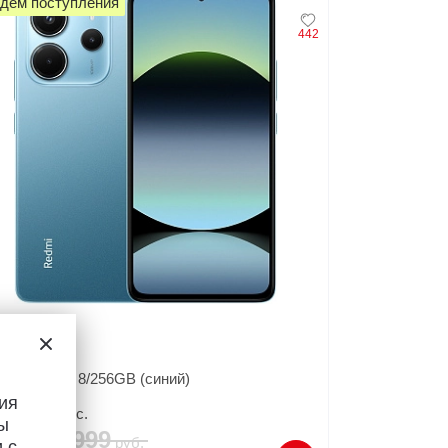
дем поступления
442
5
артфон
mi Note 14 8/256GB (синий)
ия
28
руб./мес.
ы
609
999
руб.
руб.
 с