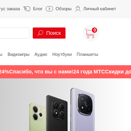
тус заказа
Блог
Обзоры
Личный кабинет
0
Поиск
ы
Видеоигры
Аудио
Ноутбуки
Планшеты
ung
HUAWEI
HONOR
асибо, что вы с нами!
24 года МТС
Скидки до 24%
S
HUAWEI Pura
HONOR 400
A
HUAWEI Nova
HONOR 600
Z
HUAWEI Mate
HONOR Magic
HONOR X