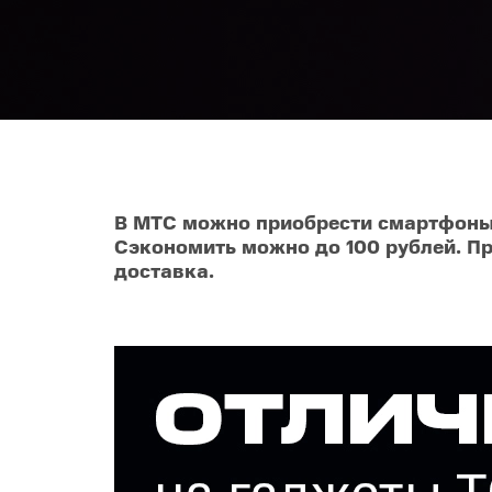
Телевизоры
POC
Гаджеты
POCO
POCO
Видеоигры
POCO
POCO
Мобильные кассы
В МТС можно приобрести смартфоны,
Сэкономить можно до 100 рублей. П
Blac
Интернет для дома
доставка.
Аксессуары
Cертификаты
Купить SIM