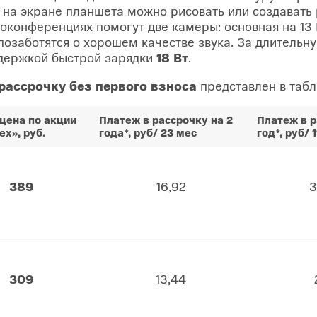
 на экране планшета можно рисовать или создавать
оконференциях помогут две камеры: основная на 13
озаботятся о хорошем качестве звука. За длительн
держкой быстрой зарядки
18 Вт
.
 рассрочку
без первого взноса
представлен в табл
цена по акции
Платеж в рассрочку на 2
Платеж в р
ех», руб.
года*, руб/ 23 мес
год*, руб/ 
389
16,92
3
309
13,44