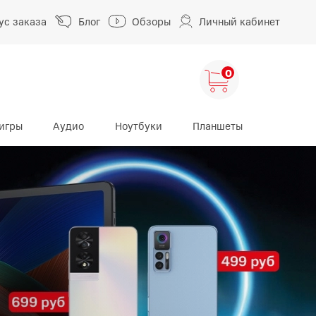
ус заказа
Блог
Обзоры
Личный кабинет
0
игры
Аудио
Ноутбуки
Планшеты
ng
HUAWEI
HONOR
HUAWEI Pura
HONOR 400
A
HUAWEI Nova
HONOR 600
HUAWEI Mate
HONOR Magic
HONOR X