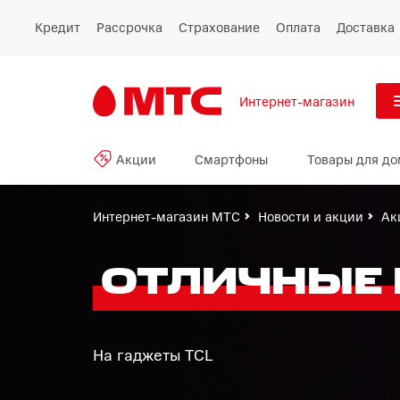
Кредит
Рассрочка
Страхование
Оплата
Доставка
Интернет-магазин
См
Акции
Смартфоны
Товары для до
Акции
Все
Смартфоны
Интернет-магазин МТС
Новости и акции
Ак
Планшеты и ноутбуки
ОТЛИЧНЫЕ
Восстановленные
смартфоны
На гаджеты TCL
Товары для дома