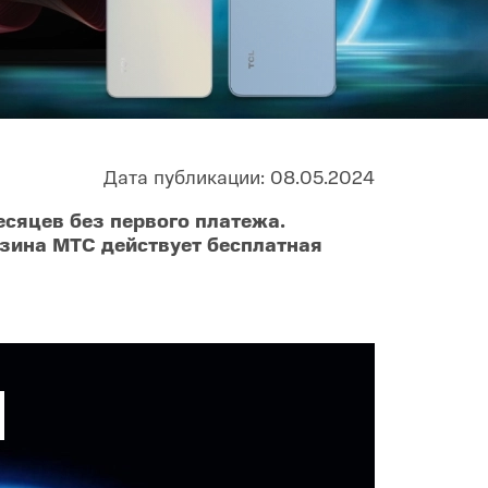
Infinix
TECNO
Infinix GT
Spark
Infinix Note
Camon
Pova
Дата публикации: 08.05.2024
сяцев без первого платежа.
азина МТС действует бесплатная