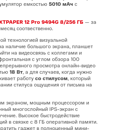
кумулятор емкостью
5010 мАч
с
XTPAPER 12 Pro 9494G 8/256 ГБ
— за
 месяц соотвественно.
ой технологией визуальной
а наличие большого экрана, планшет
йти на видеосвязь с коллегами и
фронтальная с углом обзора 100
епрерывного просмотра онлайн-видео
стью
18 Вт
, а для случаев, когда нужно
живает работу
со стилусом
, который
вании стилуса ощущения от письма на
ым экраном, мощным процессором и
нный многослойный IPS-экран с
учение. Высокое быстродействие
й в связке с 8 ГБ оперативной памяти.
ратить гаджет в полноценный мини-