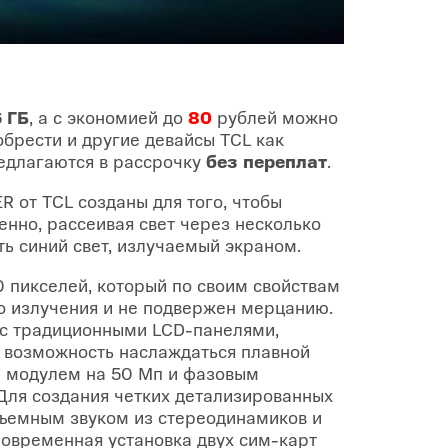
 ГБ
, а с экономией до
80
рублей можно
брести и другие девайсы TCL как
редлагаются в рассрочку
без переплат
.
R от TCL созданы для того, чтобы
менно, рассеивая свет через несколько
ть синий свет, излучаемый экраном.
пикселей, который по своим свойствам
го излучения и не подвержен мерцанию.
 с традиционными LCD-панелями,
т возможность наслаждаться плавной
 модулем на 50 Мп и фазовым
Для создания четких детализированных
ъемным звуком из стереодинамиков и
овременная установка двух сим-карт