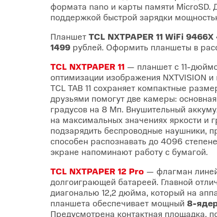
формата nano и карты памяти MicroSD.
поддержкой быстрой зарядки мощност
Планшет
TCL
NXTPAPER 11 WiFi 9466X 
1499
рублей. Оформить планшеты в рас
TCL
NXTPAPER 11
— планшет с 11-дюйм
оптимизации изображения NXTVISION и 
TCL TAB 11 сохраняет компактные разме
друзьями помогут две камеры: основная
градусов на 8 Мп. Внушительный аккум
на максимальных значениях яркости и 
подзарядить беспроводные наушники, п
способен распознавать до 4096 степен
экране напоминают работу с бумагой.
TCL NXTPAPER 12 Pro
— флагман линей
долгоиграющей батареей. Главной отли
диагональю 12,2 дюйма, который на апп
планшета обеспечивает мощный
8-яде
Предусмотрена контактная площадка, п