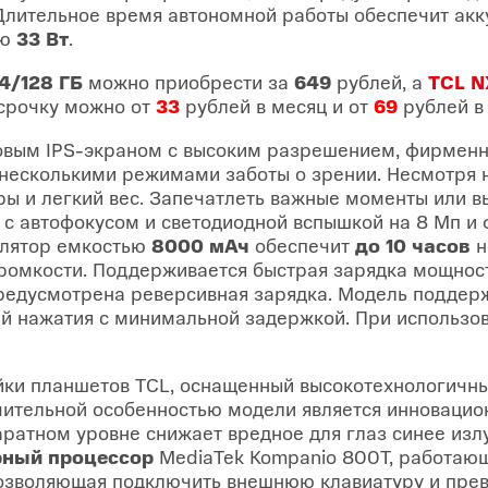
 Длительное время автономной работы обеспечит ак
ью
33 Вт
.
4/128 ГБ
можно приобрести за
649
рублей, а
TCL N
срочку можно от
33
рублей в месяц и от
69
рублей в
овым IPS-экраном с высоким разрешением, фирменн
несколькими режимами заботы о зрении. Несмотря н
ры и легкий вес. Запечатлеть важные моменты или вы
 с автофокусом и светодиодной вспышкой на 8 Мп и 
улятор емкостью
8000 мАч
обеспечит
до 10 часов
н
громкости. Поддерживается быстрая зарядка мощно
редусмотрена реверсивная зарядка. Модель поддер
ей нажатия с минимальной задержкой. При использо
ки планшетов TCL, оснащенный высокотехнологичн
чительной особенностью модели является инновацио
аратном уровне снижает вредное для глаз синее изл
рный процессор
MediaTek Kompanio 800T, работающи
озволяющая подключить внешнюю клавиатуру и прев