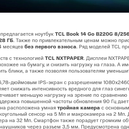
предлагается ноутбук
TCL Book 14 Go B220G 8/256
28 ГБ
. Также по привлекательным ценам можно прио
24 месяцев
без первого взноса
. Ряд моделей TCL п
ств с технологией
TCL NXTPAPER
. Дисплеи NXTPAPE
охожее на бумагу, и снизить нагрузку на глаза. А и
ить блики, а также позволяя пользователям уменьши
,78-дюймовым IPS-экран с разрешением 1080х2460 
ляет снижать интенсивность вредного для глаз сине
ечивает меньшую нагрузку на зрение по сравнению
оддержка повышенной частоты обновления 90 Гц дае
она расположена умная
тройная камера
с основным
коугольный сенсор на 5 Мп и макрокамера на 2 Мп. 
ра на 32 Мп. Смартфон также порадует громким об
аушников через разъем 3,5 мм. Предусмотрена одн