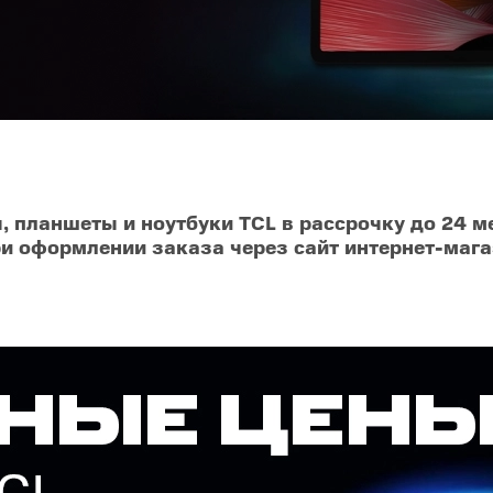
O
realme
TCL
vivo
 F
realme C
TCL 50
vivo Y
 M
realme 14
TCL 60
vivo V
 X
realme note
TCL 70
vivo X
 C
 планшеты и ноутбуки TCL в рассрочку до 24 ме
ри оформлении заказа через сайт интернет-маг
kview