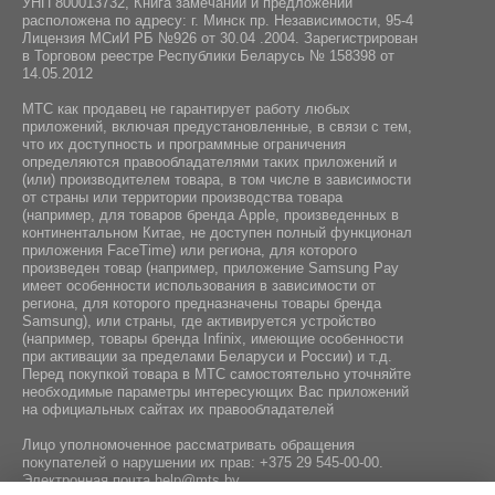
УНП 800013732, Книга замечаний и предложений
расположена по адресу: г. Минск пр. Независимости, 95-4
Лицензия МСиИ РБ №926 от 30.04 .2004. Зарегистрирован
в Торговом реестре Республики Беларусь № 158398 от
14.05.2012
МТС как продавец не гарантирует работу любых
приложений, включая предустановленные, в связи с тем,
что их доступность и программные ограничения
определяются правообладателями таких приложений и
(или) производителем товара, в том числе в зависимости
от страны или территории производства товара
(например, для товаров бренда Apple, произведенных в
континентальном Китае, не доступен полный функционал
приложения FaceTime) или региона, для которого
произведен товар (например, приложение Samsung Pay
имеет особенности использования в зависимости от
региона, для которого предназначены товары бренда
Samsung), или страны, где активируется устройство
(например, товары бренда Infiniх, имеющие особенности
при активации за пределами Беларуси и России) и т.д.
Перед покупкой товара в МТС самостоятельно уточняйте
необходимые параметры интересующих Вас приложений
на официальных сайтах их правообладателей
Лицо уполномоченное рассматривать обращения
покупателей о нарушении их прав:
+375 29 545-00-00
.
Электронная почта
help@mts.by