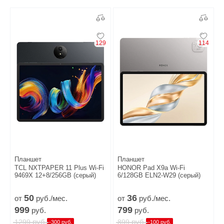
129
114
Планшет
Планшет
TCL NXTPAPER 11 Plus Wi-Fi
HONOR Pad X9a Wi-Fi
9469X 12+8/256GB (серый)
6/128GB ELN2-W29 (серый)
50
36
от
руб./мес.
от
руб./мес.
999
799
руб.
руб.
руб.
руб.
1299
899
-300 руб.
-100 руб.