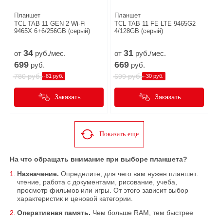
Планшет
Планшет
TCL TAB 11 GEN 2 Wi-Fi
TCL TAB 11 FE LTE 9465G2
9465X 6+6/256GB (серый)
4/128GB (серый)
34
31
от
руб./мес.
от
руб./мес.
699
669
руб.
руб.
руб.
руб.
780
699
-81 руб.
-30 руб.
Заказать
Заказать
Показать еще
На что обращать внимание при выборе планшета?
Назначение.
Определите, для чего вам нужен планшет:
чтение, работа с документами, рисование, учеба,
просмотр фильмов или игры. От этого зависит выбор
характеристик и ценовой категории.
Оперативная память.
Чем больше RAM, тем быстрее