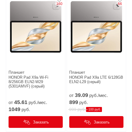
160
66
Планшет
Планшет
HONOR Pad X9a Wi-Fi
HONOR Pad X9a LTE 6/128GB
8/256GB ELN2-W29
ELN2-L29 (серый)
(5301AMVF) (серый)
39.
09
от
руб./мес.
45.
61
899
от
руб./мес.
руб.
1049
руб.
руб.
999
-100 руб.
Заказать
Заказать