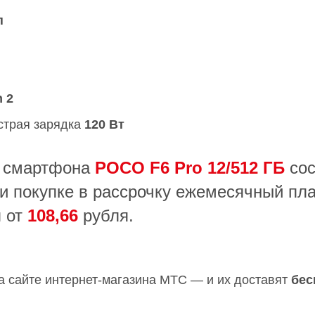
п
 2
страя зарядка
120 Вт
 смартфона
POCO F6 Pro 12/512 ГБ
сос
и покупке в рассрочку ежемесячный пл
я от
108,66
рубля.
а сайте интернет-магазина МТС — и их доставят
бес