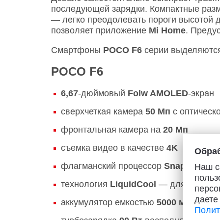
последующей зарядки. Компактные разм
— легко преодолевать пороги высотой д
позволяет приложение
Mi Home
. Преду
Смартфоны
РОСО F6
серии выделяются
POCO F6
6,67
-дюймовый
Folw AMOLED
-экран
сверхчеткая камера
50 Мп
с оптическ
фронтальная камера на
20 Мп
съемка видео в качестве
4K
Обраб
флагманский процессор
Snapdragon 
Наш с
польз
технология
LiquidCool
— для быстрог
персо
даете
аккумулятор емкостью
5000 мАч
Полит