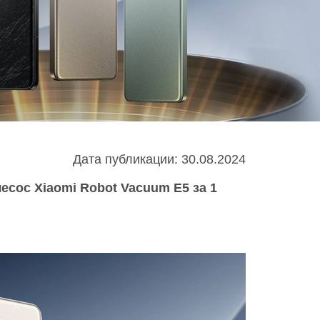
Infinix
TECNO
Infinix GT
Spark
Infinix Note
Camon
Pova
Дата публикации: 30.08.2024
есос Xiaomi Robot Vacuum E5 за 1