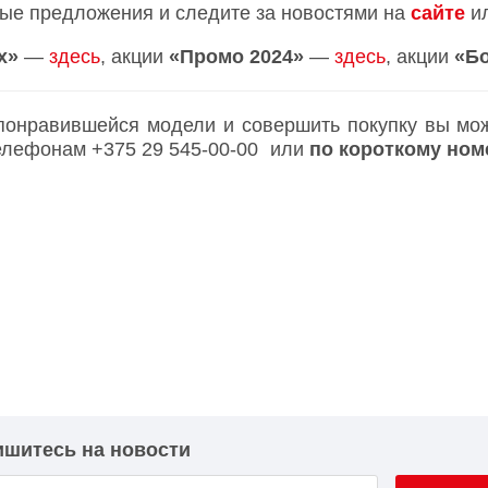
ые предложения и следите за новостями на
сайте
и
х»
—
здесь
, акции
«Промо 2024»
—
здесь
, акции
«Б
 понравившейся модели и совершить покупку вы може
 телефонам
+375 29 545-00-00
или
по короткому но
шитесь на новости