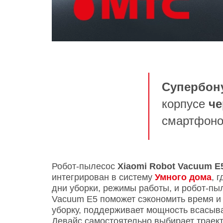
Супербону
корпусе
ч
смартфон
Робот-пылесос
Xiaomi Robot Vacuum E
интегрирован в систему
Умного дома
, 
дни уборки, режимы работы, и робот-пыл
Vacuum E5 поможет сэкономить время и 
уборку, поддерживает мощность всасы
Девайс самостоятельно выбирает траек