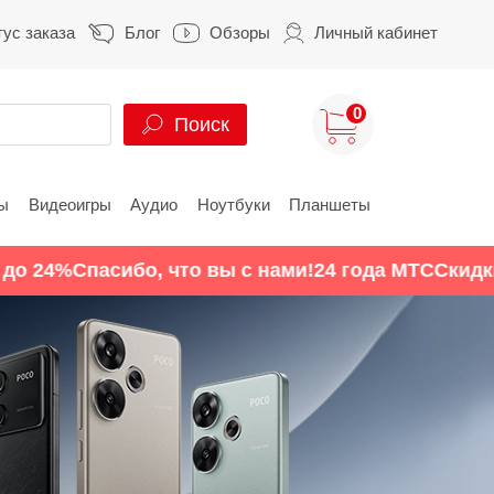
тус заказа
Блог
Обзоры
Личный кабинет
0
Поиск
ы
Видеоигры
Аудио
Ноутбуки
Планшеты
ung
HUAWEI
HONOR
Спасибо, что вы с нами!
24 года МТС
Скидки до 24
S
HUAWEI Pura
HONOR 400
A
HUAWEI Nova
HONOR 600
Z
HUAWEI Mate
HONOR Magic
HONOR X