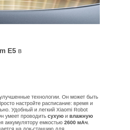
um E5
в
улучшенные технологии. Он может быть
Просто настройте расписание: время и
ьно. Удобный и легкий Xiaomi Robot
Он умеет проводить
сухую
и
влажную
ря аккумулятору емкостью
2600 мАч
.
ается на док-станцию для