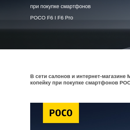
Товары для дома
при покупке смартфонов
POC
РОСО F6 I F6 Pro
Телевизоры
POCO
POCO
Гаджеты
POCO
POCO
Видеоигры
Blac
Мобильные кассы
В сети салонов и интернет-магазине 
копейку при покупке смартфонов РОСО
Интернет для дома
Аксессуары
Cертификаты