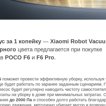
с за 1 копейку
—
Xiaomi Robot Vacu
ерного
цвета предлагается при покупке
ов
POCO F6
и
F6 Pro
.
5
поможет провести эффективную уборку, используя 
где будет работать по заранее заданным сценариям. 
есос будет регулярно наводить чистоту самостоятел
силы на уборку в доме при минимальных затратах. 
вания
до 2000 Па
и способен долго работать благода
торию движения, методично убирает мусор и возвращ