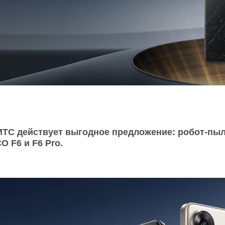
O
realme
TCL
vivo
 F
realme C
TCL 50
vivo Y
 M
realme 14
TCL 60
vivo V
 X
realme note
TCL 70
vivo X
 C
kview
МТС действует выгодное предложение: робот-пыл
 F6 и F6 Pro.