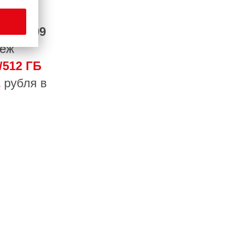
т от
1799
теж
/512 ГБ
2
рубля в