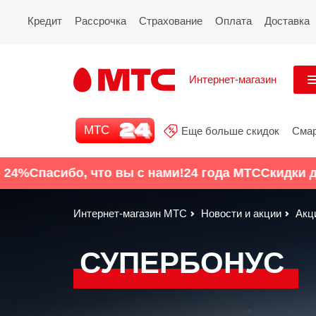
Кредит
Рассрочка
Страхование
Оплата
Доставка
Интернет-магазин
См
МТС 24
МТС
Еще больше скидок
Сма
Все
Еще больше скидок
сибо, что вы с нами!
24 года МТС
Скидки до 24%
С
Смартфоны
Интернет-магазин МТС
Новости и акции
Акц
Планшеты и ноутбуки
СУПЕРБОНУС
Восстановленные
смартфоны