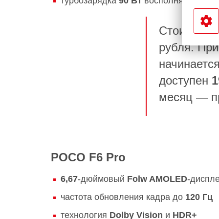
турбозарядка
90 Вт
восполняет запас 
Стоимость
рубля. При
начинаетс
доступен
1
месяц — пр
POCO F6 Pro
6,67
-дюймовый
Folw AMOLED
-диспл
частота обновления кадра до
120 Гц
технология
Dolby Vision
и
HDR+