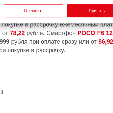
энергии всего за 35 минут
Отклонить
Принять
 смартфона
POCO F6 8/256 ГБ
состави
 покупке в рассрочку ежемесячный пла
я от
78,22
рубля. Смартфон
POCO F6 12
999
рубля при оплате сразу или от
86,9
и покупке в рассрочку.
ей