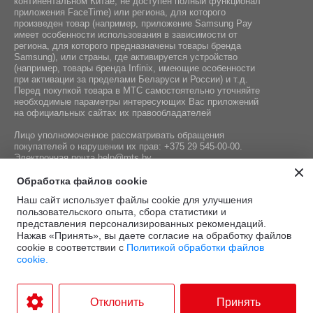
континентальном Китае, не доступен полный функционал
приложения FaceTime) или региона, для которого
произведен товар (например, приложение Samsung Pay
имеет особенности использования в зависимости от
региона, для которого предназначены товары бренда
Samsung), или страны, где активируется устройство
(например, товары бренда Infiniх, имеющие особенности
при активации за пределами Беларуси и России) и т.д.
Перед покупкой товара в МТС самостоятельно уточняйте
необходимые параметры интересующих Вас приложений
на официальных сайтах их правообладателей
Лицо уполномоченное рассматривать обращения
покупателей о нарушении их прав:
+375 29 545-00-00
.
Электронная почта
help@mts.by
Номер телефона работников местных исполнительных и
Обработка файлов cookie
распорядительных органов по месту государственной
Наш сайт использует файлы cookie для улучшения
регистрации СООО «Мобильные ТелеСистемы»,
пользовательского опыта, сбора статистики и
уполномоченных рассматривать обращения покупателей:
представления персонализированных рекомендаций.
+375 17 215-14-65
Нажав «Принять», вы даете согласие на обработку файлов
cookie в соответствии с
Политикой обработки файлов
cookie.
Этот сайт защищён
Политика
Условия
reCAPTCHA, а также
конфиденциальности
и
.
использования
Отклонить
Принять
применяются
Google