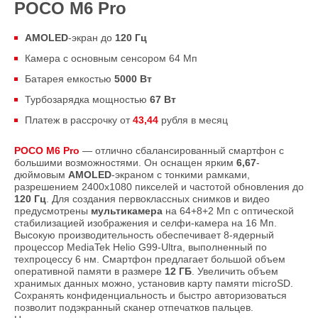
POCO M6 Pro
AMOLED
-экран до
120 Гц
Камера с основным сенсором 64 Мп
Батарея емкостью
5000 Вт
Турбозарядка мощностью
67 Вт
Платеж в рассрочку от
43,44
рубля в месяц
POCO M6 Pro
— отлично сбалансированный смартфон с
большими возможностями. Он оснащен ярким
6,67
-
дюймовым
AMOLED
-экраном с тонкими рамками,
разрешением 2400х1080 пикселей и частотой обновления до
120 Гц
. Для создания первоклассных снимков и видео
предусмотрены
мультикамера
на 64+8+2 Мп с оптической
стабилизацией изображения и селфи-камера на 16 Мп.
Высокую производительность обеспечивает 8-ядерный
процессор MediaTek Helio G99-Ultra, выполненный по
техпроцессу 6 нм. Смартфон предлагает большой объем
оперативной памяти в размере
12 ГБ
. Увеличить объем
хранимых данных можно, установив карту памяти microSD.
Сохранять конфиденциальность и быстро авторизоваться
позволит подэкранный сканер отпечатков пальцев.