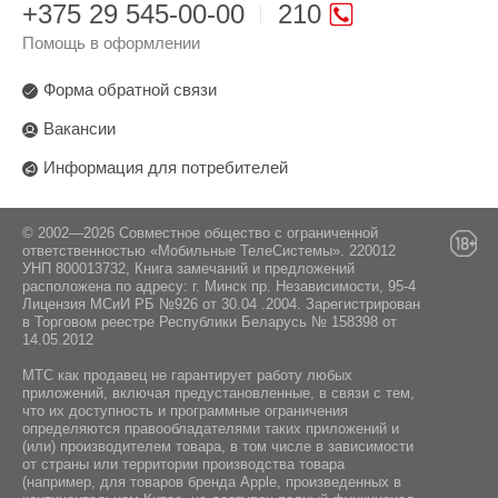
+375 29 545-00-00
210
Помощь в оформлении
Форма обратной связи
Вакансии
Информация для потребителей
© 2002—2026 Совместное общество с ограниченной
ответственностью «Мобильные ТелеСистемы». 220012
УНП 800013732, Книга замечаний и предложений
расположена по адресу: г. Минск пр. Независимости, 95-4
Лицензия МСиИ РБ №926 от 30.04 .2004. Зарегистрирован
в Торговом реестре Республики Беларусь № 158398 от
14.05.2012
МТС как продавец не гарантирует работу любых
приложений, включая предустановленные, в связи с тем,
что их доступность и программные ограничения
определяются правообладателями таких приложений и
(или) производителем товара, в том числе в зависимости
от страны или территории производства товара
(например, для товаров бренда Apple, произведенных в