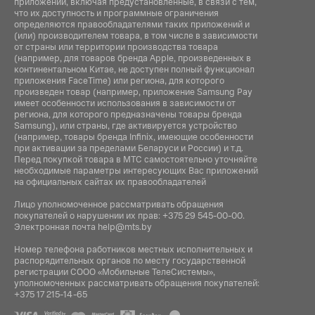
приложений, включая предустановленные, в связи с тем,
что их доступность и программные ограничения
определяются правообладателями таких приложений и
(или) производителем товара, в том числе в зависимости
от страны или территории производства товара
(например, для товаров бренда Apple, произведенных в
континентальном Китае, не доступен полный функционал
приложения FaceTime) или региона, для которого
произведен товар (например, приложение Samsung Pay
имеет особенности использования в зависимости от
региона, для которого предназначены товары бренда
Samsung), или страны, где активируется устройство
(например, товары бренда Infiniх, имеющие особенности
при активации за пределами Беларуси и России) и т.д.
Перед покупкой товара в МТС самостоятельно уточняйте
необходимые параметры интересующих Вас приложений
на официальных сайтах их правообладателей
Лицо уполномоченное рассматривать обращения
покупателей о нарушении их прав:
+375 29 545-00-00
.
Электронная почта
help@mts.by
Номер телефона работников местных исполнительных и
распорядительных органов по месту государственной
регистрации СООО «Мобильные ТелеСистемы»,
уполномоченных рассматривать обращения покупателей:
+375 17 215-14-65