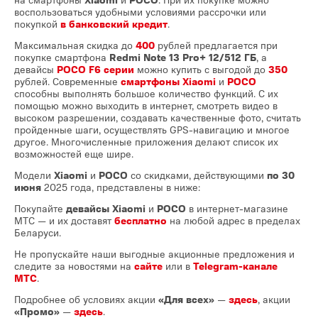
воспользоваться удобными условиями рассрочки или
покупкой
в банковский кредит
.
Максимальная скидка до
400
рублей предлагается при
покупке смартфона
Redmi Note 13 Pro+ 12/512 ГБ
, а
девайсы
POCO F6 серии
можно купить с выгодой до
350
рублей. Современные
смартфоны Xiaomi
и
POCO
способны выполнять большое количество функций. С их
помощью можно выходить в интернет, смотреть видео в
высоком разрешении, создавать качественные фото, считать
пройденные шаги, осуществлять GPS-навигацию и многое
другое. Многочисленные приложения делают список их
возможностей еще шире.
Модели
Xiaomi
и
POCO
со скидками, действующими
по 30
июня
2025 года, представлены в ниже:
Покупайте
девайсы Xiaomi
и
POCO
в интернет-магазине
МТС — и их доставят
бесплатно
на любой адрес в пределах
Беларуси.
Не пропускайте наши выгодные акционные предложения и
следите за новостями на
сайте
или в
Telegram-канале
МТС
.
Подробнее об условиях акции
«Для всех»
—
здесь
, акции
«Промо»
—
здесь
.