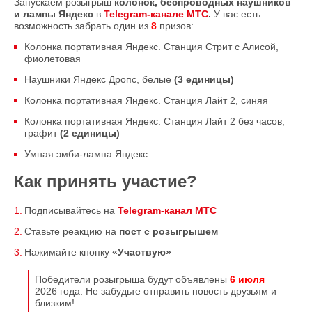
Запускаем розыгрыш
колонок, беспроводных наушников
и лампы Яндекс
в
Telegram
-канале МТС
.
У вас есть
возможность забрать один из
8
призов:
Колонка портативная Яндекс. Станция Стрит с Алисой,
фиолетовая
Наушники Яндекс Дропс, белые
(3 единицы)
Колонка портативная Яндекс. Станция Лайт 2, синяя
Колонка портативная Яндекс. Станция Лайт 2 без часов,
графит
(2 единицы)
Умная эмби-лампа Яндекс
Как принять участие?
Подписывайтесь на
Telegram-канал МТС
Ставьте реакцию на
пост с розыгрышем
Нажимайте кнопку
«Участвую»
Победители розыгрыша будут объявлены
6 июля
2026 года. Не забудьте отправить новость друзьям и
близким!