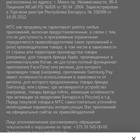
расположена по адресу: г. Минск пр. Независимости, 95-4
Лицензия МСиИ РБ №926 от 30.04 .2004. Зарегистрирован
в Торговом реестре Республики Беларусь № 158398 от
14.05.2012
МТС как продавец не гарантирует работу любых
приложений, включая предустановленные, в связи с тем,
что их доступность и программные ограничения
определяются правообладателями таких приложений и
(или) производителем товара, в том числе в зависимости
от страны или территории производства товара
(например, для товаров бренда Apple, произведенных в
континентальном Китае, не доступен полный функционал
приложения FaceTime) или региона, для которого
произведен товар (например, приложение Samsung Pay
имеет особенности использования в зависимости от
региона, для которого предназначены товары бренда
Samsung), или страны, где активируется устройство
(например, товары бренда Infiniх, имеющие особенности
при активации за пределами Беларуси и России) и т.д.
Перед покупкой товара в МТС самостоятельно уточняйте
необходимые параметры интересующих Вас приложений
на официальных сайтах их правообладателей
Лицо уполномоченное рассматривать обращения
покупателей о нарушении их прав:
+375 29 545-00-00
.
Электронная почта
help@mts.by