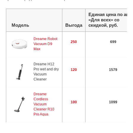
Единая цена по акц
«Для всех» со
Модель
Выгода
скидкой, руб.
Dreame Robot
250
699
Vacuum D9
Max
Dreame H12
Pro wet and dry
120
1579
Vacuum
Cleaner
Dreame
Cordless
100
1099
Vacuum
Cleaner R10
Pro Aqua