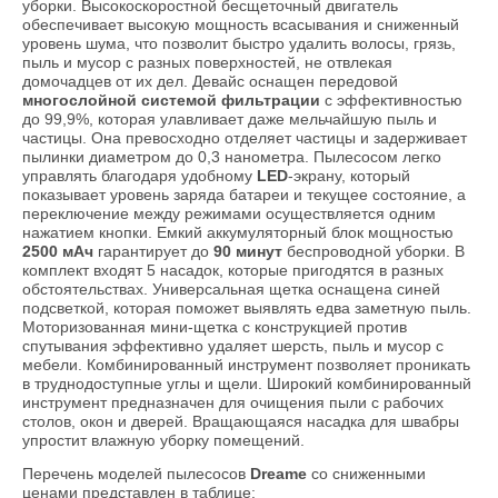
уборки. Высокоскоростной бесщеточный двигатель
обеспечивает высокую мощность всасывания и сниженный
уровень шума, что позволит быстро удалить волосы, грязь,
пыль и мусор с разных поверхностей, не отвлекая
домочадцев от их дел. Девайс оснащен передовой
многослойной системой фильтрации
с эффективностью
до 99,9%, которая улавливает даже мельчайшую пыль и
частицы. Она превосходно отделяет частицы и задерживает
пылинки диаметром до 0,3 нанометра. Пылесосом легко
управлять благодаря удобному
LED
-экрану, который
показывает уровень заряда батареи и текущее состояние, а
переключение между режимами осуществляется одним
нажатием кнопки. Емкий аккумуляторный блок мощностью
2500 мАч
гарантирует до
90 минут
беспроводной уборки. В
комплект входят 5 насадок, которые пригодятся в разных
обстоятельствах. Универсальная щетка оснащена синей
подсветкой, которая поможет выявлять едва заметную пыль.
Моторизованная мини-щетка с конструкцией против
спутывания эффективно удаляет шерсть, пыль и мусор с
мебели. Комбинированный инструмент позволяет проникать
в труднодоступные углы и щели. Широкий комбинированный
инструмент предназначен для очищения пыли с рабочих
столов, окон и дверей. Вращающаяся насадка для швабры
упростит влажную уборку помещений.
Перечень моделей пылесосов
Dreame
со сниженными
ценами представлен в таблице: