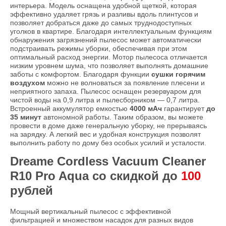
интерьера. Модель оснащена удобной щеткой, которая
эффективно удаляет грязь и разливы вдоль плинтусов и
позволяет добраться даже до самых труднодоступных
уголков в квартире. Благодаря интеллектуальным функциям
обнаружения загрязнений пылесос может автоматически
подстраивать режимы уборки, обеспечивая при этом
оптимальный расход энергии. Мотор пылесоса отличается
низким уровнем шума, что позволяет выполнять домашние
заботы с комфортом. Благодаря функции
сушки горячим
воздухом
можно не волноваться за появление плесени и
неприятного запаха. Пылесос оснащен резервуаром для
чистой воды на 0,9 литра и пылесборником — 0,7 литра.
Встроенный аккумулятор емкостью
4000 мАч
гарантирует
до
35 минут
автономной работы. Таким образом, вы можете
провести в доме даже генеральную уборку, не прерываясь
на зарядку. А легкий вес и удобная конструкция позволят
выполнить работу по дому без особых усилий и усталости.
Dreame Cordless Vacuum Cleaner
R10 Pro Aqua со скидкой до
100
рублей
Мощный вертикальный пылесос с эффективной
фильтрацией и множеством насадок для разных видов