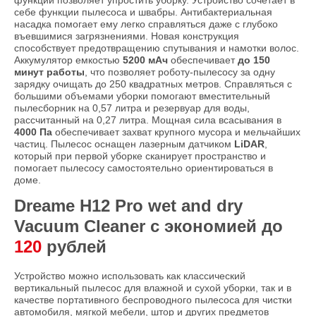
функций позволяет упростить уборку. Устройство сочетает в
себе функции пылесоса и швабры. Антибактериальная
насадка помогает ему легко справляться даже с глубоко
въевшимися загрязнениями. Новая конструкция
способствует предотвращению спутывания и намотки волос.
Аккумулятор емкостью
5200 мАч
обеспечивает
до 150
минут работы
, что позволяет роботу-пылесосу за одну
зарядку очищать до 250 квадратных метров. Справляться с
большими объемами уборки помогают вместительный
пылесборник на 0,57 литра и резервуар для воды,
рассчитанный на 0,27 литра. Мощная сила всасывания в
4000 Па
обеспечивает захват крупного мусора и мельчайших
частиц. Пылесос оснащен лазерным датчиком
LiDAR
,
который при первой уборке сканирует пространство и
помогает пылесосу самостоятельно ориентироваться в
доме.
Dreame H12 Pro wet and dry
Vacuum Cleaner с экономией до
120
рублей
Устройство можно использовать как классический
вертикальный пылесос для влажной и сухой уборки, так и в
качестве портативного беспроводного пылесоса для чистки
автомобиля, мягкой мебели, штор и других предметов