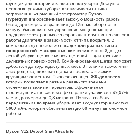
функций для быстрой и качественной уборки. Доступно
несколько режимов уборки в зависимости от типа
загрязнения. Фирменный электромотор
Dyson
Hyperdymium
обеспечивает высокую мощность работы
благодаря скорости вращения до 125 тыс. оборотов в
минуту. Умная система управления мощностью при
поддержке электронных сенсоров адаптирует интенсивность
работы двигателя в зависимости от типа покрытия. В
комплекте идут несколько насадок
для разных типов
поверхностей
. Насадка с мягким валиком подойдет для
легкой уборки, щетка с мягкой щетиной — для хрупких и
деликатных поверхностей. Комбинированная щетка поможет
добраться до труднодоступных мест. В наличии также: мини-
электрощетка, щелевая щетка и насадка с высоким
крутящим элементом. Пылесос оснащен
ЖК-дисплеем
,
который позволяет в режиме реального времени
отслеживать важные параметры. Эффективная
шестиступенчатая система фильтрации улавливает 99,97%
частиц размером до 0,3 микрона. Полную свободу
передвижения во время уборки дает аккумулятор емкостью
3600 мАч
, который обеспечивает
до 60 минут
автономной
работы.
Dyson V12 Detect Slim Absolute