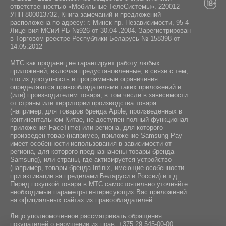
ответственностью «Мобильные ТелеСистемы». 220012
УНП 800013732, Книга замечаний и предложений
расположена по адресу: г. Минск пр. Независимости, 95-4
Лицензия МСиИ РБ №926 от 30.04 .2004. Зарегистрирован
в Торговом реестре Республики Беларусь № 158398 от
14.05.2012
МТС как продавец не гарантирует работу любых
приложений, включая предустановленные, в связи с тем,
что их доступность и программные ограничения
определяются правообладателями таких приложений и
(или) производителем товара, в том числе в зависимости
от страны или территории производства товара
(например, для товаров бренда Apple, произведенных в
континентальном Китае, не доступен полный функционал
приложения FaceTime) или региона, для которого
произведен товар (например, приложение Samsung Pay
имеет особенности использования в зависимости от
региона, для которого предназначены товары бренда
Samsung), или страны, где активируется устройство
(например, товары бренда Infiniх, имеющие особенности
при активации за пределами Беларуси и России) и т.д.
Перед покупкой товара в МТС самостоятельно уточняйте
необходимые параметры интересующих Вас приложений
на официальных сайтах их правообладателей
Лицо уполномоченное рассматривать обращения
покупателей о нарушении их прав:
+375 29 545-00-00
.