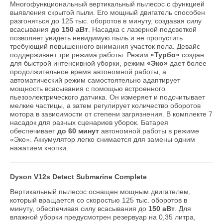
Многофункциональный вертикальный пылесос с функцией
выявления скрытой пыли. Его мощный двигатель способен
разгоняться до 125 тыс. оборотов в минуту, создавая силу
всасывания
до 150 аВт
. Насадка с лазерной подсветкой
позволяет увидеть невидимую пыль и не пропустить
требующий повышенного внимания участок пола. Девайс
поддерживает три режима работы. Режим
«Турбо»
создан
для быстрой интенсивной уборки, режим
«Эко»
дает более
продолжительное время автономной работы, а
автоматический режим самостоятельно адаптирует
мощность всасывания с помощью встроенного
пьезоэлектрического датчика. Он измеряет и подсчитывает
мелкие частицы, а затем регулирует количество оборотов
мотора в зависимости от степени загрязнения. В комплекте 7
насадок для разных сценариев уборок. Батарея
обеспечивает
до 60 минут
автономной работы в режиме
«Эко». Аккумулятор легко снимается для замены одним
нажатием кнопки.
Dyson V12s Detect Submarine Complete
Вертикальный пылесос оснащен мощным двигателем,
который вращается со скоростью 125 тыс. оборотов в
минуту, обеспечивая силу всасывания до
150 аВт
. Для
влажной уборки предусмотрен резервуар на 0,35 литра,