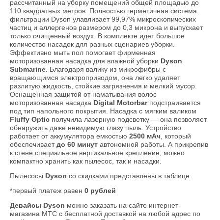
рассчитанный на уборку помещений общей площадью до
110 квадратных метров. Полностью герметичная система
фильтрации Dyson улавливает 99,97% микроскопических
частиц и аллергенов размером до 0,3 микрона и выпускает
только очищенный воздух. В комплекте идет большое
количество насадок для разных сценариев уборки.
Эффективно мыть пол помогает фирменная
моторизованная насадка для влажной уборки
Dyson
Submarine
. Благодаря валику из микрофибры с
вращающимся электроприводом, она легко удаляет
разлитую жидкость, стойкие загрязнения и мелкий мусор.
Оснащенная защитой от наматывания волос
моторизованная насадка
Digital Motorbar
подстраивается
под тип напольного покрытия. Насадка с мягким валиком
Fluffy Optic
получила лазерную подсветку — она позволяет
обнаружить даже невидимую глазу пыль. Устройство
работает от аккумулятора емкостью
2500 мАч
, который
обеспечивает
до 60 минут
автономной работы. А прикрепив
к стене специальное вертикальное крепление, можно
компактно хранить как пылесос, так и насадки.
Пылесосы
Dyson
со скидками представлены в таблице:
*первый платеж равен
0 рублей
Девайсы Dyson
можно заказать на сайте интернет-
магазина МТС с бесплатной доставкой на любой адрес по