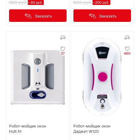
руб.
руб.
389
899
-90 руб.
-200 руб.
Заказать
Заказать
27
460
Робот-мойщик окон
Робот-мойщик окон
Hutt A1
Даджет W120