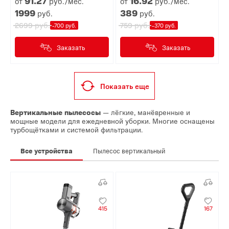
91.
27
16.
92
от
руб./мес.
от
руб./мес.
1999
389
руб.
руб.
руб.
руб.
2699
759
-700 руб.
-370 руб.
Заказать
Заказать
Показать еще
Вертикальные пылесосы
— лёгкие, манёвренные и
мощные модели для ежедневной уборки. Многие оснащены
турбощётками и системой фильтрации.
Все устройства
Пылесос вертикальный
415
167