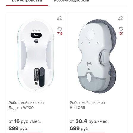
719
101
Робот-мойщик окон
Робот-мойщик окон
Даджет W200
Hutt C65
16
30.
4
от
руб./мес.
от
руб./мес.
299
699
руб.
руб.