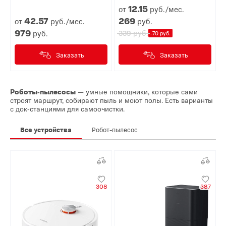
12.
15
от
руб./мес.
42.
57
269
от
руб./мес.
руб.
979
руб.
руб.
339
-70 руб.
Заказать
Заказать
Роботы‑пылесосы
— умные помощники, которые сами
строят маршрут, собирают пыль и моют полы. Есть варианты
с док‑станциями для самоочистки.
Все устройства
Робот-пылесос
308
387