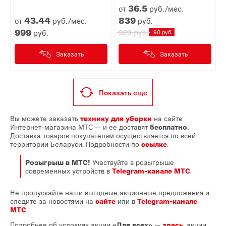
36.
5
от
руб./мес.
43.
44
839
от
руб./мес.
руб.
999
руб.
руб.
929
-90 руб.
Заказать
Заказать
Показать еще
Вы можете заказать
технику для уборки
на сайте
Интернет-магазина МТС — и ее доставят
бесплатно.
Доставка товаров покупателям осуществляется по всей
территории Беларуси. Подробности по
ссылке
.
Розыгрыш в МТС!
Участвуйте в розыгрыше
современных устройств в
Telegram-канале МТС
.
Не пропускайте наши выгодные акционные предложения и
следите за новостями на
сайте
или в
Telegram-канале
МТС
.
Подробнее об условиях акции
«Для всех»
—
здесь
, акции