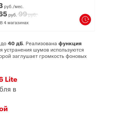
3
руб./мес.
65
99
руб.
руб.
В
4
магазинах
 до
40 дБ
. Реализована
функция
Для устранения шумов используются
торой заглушает громкость фоновых
 Lite
бля в
ой