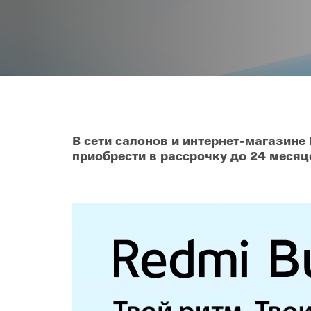
Телевизоры
POC
Гаджеты
POCO
POCO
Видеоигры
POCO
POCO
Мобильные кассы
В сети салонов и интернет-магазине
приобрести в рассрочку до 24 месяц
Blac
Интернет для дома
Аксессуары
Cертификаты
Купить SIM