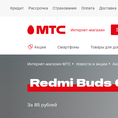
Кредит
Рассрочка
Страхование
Оплата
Доставка
Интернет-магазин
См
Акции
Смартфоны
Товары для до
Акции
Все
Смартфоны
Интернет-магазин МТС
Новости и акции
Ак
Планшеты и ноутбуки
Redmi Buds 6
Восстановленные
смартфоны
За 85 рублей
Товары для дома