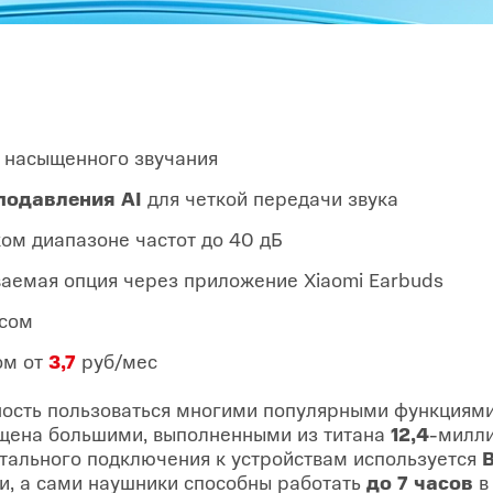
 насыщенного звучания
одавления AI
для четкой передачи звука
ом диапазоне частот до 40 дБ
аемая опция через приложение Xiaomi Earbuds
йсом
ом от
3,7
руб/мес
ость пользоваться многими популярными функциям
ащена большими, выполненными из титана
12,4
-милл
ального подключения к устройствам используется
B
и, а сами наушники способны работать
до 7 часов
в