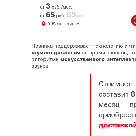
3
от
руб./мес.
65
99
от
руб.
руб.
В
18
магазинах
Новинка поддерживает технологию акти
шумоподавления
во время звонков, ко
алгоритмы
искусственного интеллект
звуков.
Стоимость
составит
8
месяц — пр
приобрест
доставко