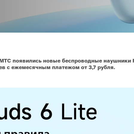
O
realme
TCL
vivo
 F
realme C
TCL 50
vivo Y
 M
realme 14
TCL 60
vivo V
 X
realme note
TCL 70
vivo X
 C
 МТС появились новые беспроводные наушники R
ев с ежемесячным платежом от 3,7 рубля.
kview