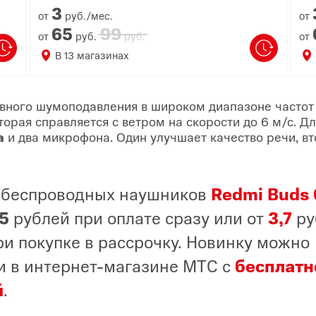
3
от
руб./мес.
от
65
99
от
руб.
руб.
от
В
13
магазинах
вного шумоподавления в широком диапазоне частот
торая справляется с ветром на скорости до 6 м/с. 
а
и два микрофона. Один улучшает качество речи, в
 беспроводных наушников
Redmi Buds 6
5
рублей при оплате сразу или от
3,7
ру
и покупке в рассрочку. Новинку можно
и в интернет-магазине МТС с
бесплатн
й
.