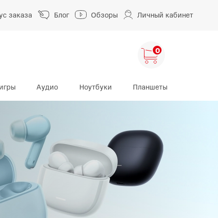
ус заказа
Блог
Обзоры
Личный кабинет
0
игры
Аудио
Ноутбуки
Планшеты
ng
HUAWEI
HONOR
HUAWEI Pura
HONOR 400
A
HUAWEI Nova
HONOR 600
HUAWEI Mate
HONOR Magic
HONOR X