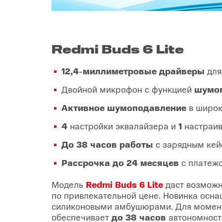
Redmi Buds 6 Lite
12,4
-
миллиметровые драйверы
для
Двойной микрофон с функцией
шумоп
Активное шумоподавление
в широк
4
настройки эквалайзера и
1
настраив
До 38 часов работы
с зарядным ке
Рассрочка до 24 месяцев
с платеж
Модель
Redmi Buds 6 Lite
даст возможн
по привлекательной цене. Новинка осн
силиконовыми амбушюрами. Для момент
обеспечивает
до 38 часов
автономност