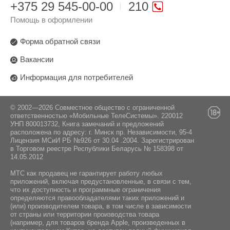
+375 29 545-00-00
210
Помощь в оформлении
Форма обратной связи
Вакансии
Информация для потребителей
© 2002—2026 Совместное общество с ограниченной
ответственностью «Мобильные ТелеСистемы». 220012
УНП 800013732, Книга замечаний и предложений
расположена по адресу: г. Минск пр. Независимости, 95-4
Лицензия МСиИ РБ №926 от 30.04 .2004. Зарегистрирован
в Торговом реестре Республики Беларусь № 158398 от
14.05.2012
МТС как продавец не гарантирует работу любых
приложений, включая предустановленные, в связи с тем,
что их доступность и программные ограничения
определяются правообладателями таких приложений и
(или) производителем товара, в том числе в зависимости
от страны или территории производства товара
(например, для товаров бренда Apple, произведенных в