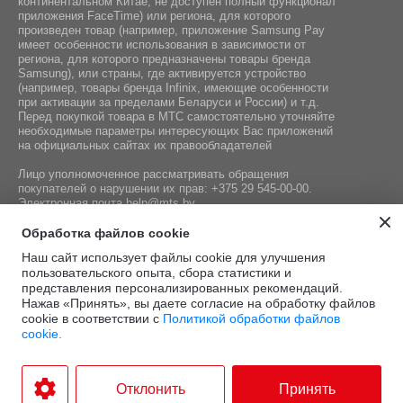
континентальном Китае, не доступен полный функционал
приложения FaceTime) или региона, для которого
произведен товар (например, приложение Samsung Pay
имеет особенности использования в зависимости от
региона, для которого предназначены товары бренда
Samsung), или страны, где активируется устройство
(например, товары бренда Infiniх, имеющие особенности
при активации за пределами Беларуси и России) и т.д.
Перед покупкой товара в МТС самостоятельно уточняйте
необходимые параметры интересующих Вас приложений
на официальных сайтах их правообладателей
Лицо уполномоченное рассматривать обращения
покупателей о нарушении их прав:
+375 29 545-00-00
.
Электронная почта
help@mts.by
Номер телефона работников местных исполнительных и
Обработка файлов cookie
распорядительных органов по месту государственной
Наш сайт использует файлы cookie для улучшения
регистрации СООО «Мобильные ТелеСистемы»,
пользовательского опыта, сбора статистики и
уполномоченных рассматривать обращения покупателей:
представления персонализированных рекомендаций.
+375 17 215-14-65
Нажав «Принять», вы даете согласие на обработку файлов
cookie в соответствии с
Политикой обработки файлов
cookie.
Этот сайт защищён
Политика
Условия
reCAPTCHA, а также
конфиденциальности
и
.
использования
Отклонить
Принять
применяются
Google