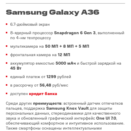
Samsung Galaxy A36
6.7-дюймовый экран
8-ядерный процессор
Snapdragon 6 Gen 3
, выполненный
по 4-нм техпроцессу
мультикамера на
50 МП + 8 МП + 5 МП
фронтальная камера на
12 МП
аккумулятор емкостью
5000 мАч
и быстрой зарядкой на
45 Вт
единый платеж от
1299
рублей
в рассрочку от
56,48
руб/мес
доступен
кредит банка
Среди других
преимуществ
: встроенный датчик отпечатков
пальцев, поддержка
Samsung Knox Vault
для защиты
персональных данных, стереодинамики для качественного
звука и обновленный графический интерфейс
One UI 7.0
,
обеспечивающий комфортное и интуитивное использование.
Также смартфоны оснащены интеллектуальными