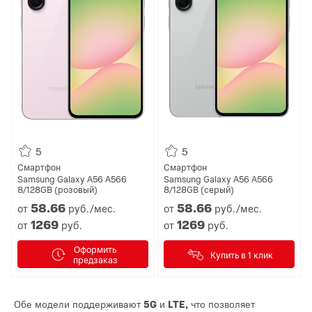
5
5
Смартфон
Смартфон
Samsung Galaxy A56 A566
Samsung Galaxy A56 A566
8/128GB (розовый)
8/128GB (серый)
58.
66
58.
66
от
руб./мес.
от
руб./мес.
1269
1269
от
руб.
от
руб.
Оформить
Купить в 1 клик
предзаказ
Обе модели поддерживают
5G
и
LTE,
что позволяет