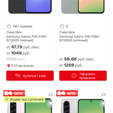
Нет оценок
5
Смартфон
Смартфон
Samsung Galaxy A36 A366
Samsung Galaxy A56 A566
8/128GB (черный)
8/128GB (зеленый)
47.
79
от
руб./мес.
1049
от
руб.
1399
58.
66
руб.
от
руб./мес.
1269
от
руб.
В
12
магазинах
Оформить
Купить в 1 клик
предзаказ
МТС
МТС
Ждем поступления