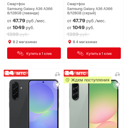
Смартфон
Смартфон
Samsung Galaxy A36 A366
Samsung Galaxy A36 A366
8/128GB (лаванда)
8/128GB (серый)
47.
79
47.
79
от
руб./мес.
от
руб./мес.
1049
1049
от
руб.
от
руб.
1399
1399
руб.
руб.
В
2
магазинах
В
4
магазинах
Купить в 1 клик
Купить в 1 клик
МТС
МТС
Ждем поступления