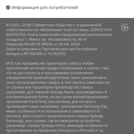
Информация для потребителей
© 2002—2026 Совместное общество с ограниченной
ответственностью «Мобильные ТелеСистемы». 220012 УНП
800013732, Книга замечаний и предложений расположена
по адресу: г. Минск пр. Независимости, 95-4
Лицензия МСиИ РБ №926 от 30.04 .2004.
Зарегистрирован в Торговом реестре Республики
Беларусь № 158398 от 14.05.2012
МТС как продавец не гарантирует работу любых
приложений, включая предустановленные, в связи с тем,
что их доступность и программные ограничения
определяются правообладателями таких приложений и
(или) производителем товара, в том числе в зависимости
от страны или территории производства товара
(например, для товаров бренда Apple, произведенных в
континентальном Китае, не доступен полный функционал
приложения FaceTime) или региона, для которого
произведен товар (например, приложение Samsung Pay
имеет особенности использования в зависимости от
региона, для которого предназначены товары бренда
Samsung), или страны, где активируется устройство
(например, товары бренда Infiniх, имеющие особенности
при активации за пределами Беларуси и России) и т.д.