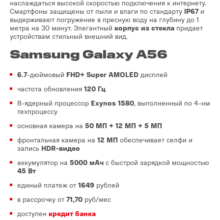
наслаждаться высокой скоростью подключения к интернету.
Смартфоны защищены от пыли и влаги по стандарту
IP67
и
выдерживают погружение в пресную воду на глубину до 1
метра на 30 минут. Элегантный
корпус из стекла
придает
устройствам стильный внешний вид.
Samsung Galaxy A56
6.7
-дюймовый
FHD+ Super AMOLED
дисплей
частота обновления
120 Гц
8-ядерный процессор
Exynos 1580
, выполненный по 4-нм
техпроцессу
основная камера на
50 МП
+ 12 МП + 5 МП
фронтальная камера на
12 МП
обеспечивает селфи и
запись
HDR-видео
аккумулятор на
5000 мАч
с быстрой зарядкой мощностью
45 Вт
единый платеж от
1649
рублей
в рассрочку от
71,70
руб/мес
доступен
кредит банка