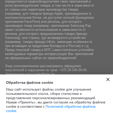
определяются правообладателями таких приложений и
(или) производителем товара, в том числе в зависимости
от страны или территории производства товара
(например, для товаров бренда Apple, произведенных в
континентальном Китае, не доступен полный функционал
приложения FaceTime) или региона, для которого
произведен товар (например, приложение Samsung Pay
имеет особенности использования в зависимости от
региона, для которого предназначены товары бренда
Samsung), или страны, где активируется устройство
(например, товары бренда Infiniх, имеющие особенности
при активации за пределами Беларуси и России) и т.д.
Перед покупкой товара в МТС самостоятельно уточняйте
необходимые параметры интересующих Вас приложений
на официальных сайтах их правообладателей
Лицо уполномоченное рассматривать обращения
покупателей о нарушении их прав:
+375 29 545-00-00
.
Электронная почта
help@mts.by
Номер телефона работников местных исполнительных и
Обработка файлов cookie
распорядительных органов по месту государственной
Наш сайт использует файлы cookie для улучшения
регистрации СООО «Мобильные ТелеСистемы»,
пользовательского опыта, сбора статистики и
уполномоченных рассматривать обращения покупателей:
представления персонализированных рекомендаций.
+375 17 215-14-65
Нажав «Принять», вы даете согласие на обработку файлов
cookie в соответствии с
Политикой обработки файлов
cookie.