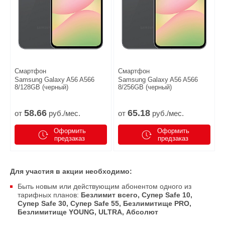
Смартфон
Смартфон
Samsung Galaxy A56 A566
Samsung Galaxy A56 A566
8/128GB (черный)
8/256GB (черный)
58.
66
65.
18
от
руб./мес.
от
руб./мес.
Оформить
Оформить
предзаказ
предзаказ
Для участия в акции необходимо:
Быть новым или действующим абонентом одного из
тарифных планов:
Безлимит всего, Супер Safe 10,
Супер Safe 30, Супер Safe 55, Безлимитище PRO,
Безлимитище YOUNG, ULTRA, Абсолют