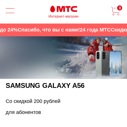
0
Интернет-магазин
о 24%
Спасибо, что вы с нами!
24 года МТС
Скидки 
SAMSUNG GALAXY A56
Со скидкой 200 рублей
для абонентов