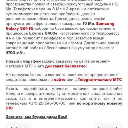
пространства позволит сверхширокоугольный модуль на 12
Мп. Телефотокамера на 8 Мп с 3-кратным оптическим
зумом сможет качественно приблизить далеко
расположенные объекты. Для видеозвонков и селфи
предусмотрена фронтальная камера на
10 Мп
.
Samsung
Galaxy S24 FE
собран на базе высокопроизводительного
процессора
Exynos 2400e
, изготовленного по техпроцессу
4 нм. Он позволит с комфортом пользоваться всеми
современными приложениями и играми. Длительное время
автономной работы обеспечивает аккумулятор емкостью
4700 мАч
.
Новый смартфон
можно заказать на сайте интернет-
магазина МТС и его
доставят бесплатно
!
Не пропускайте наши выгодные акционные предложения и
следите за новостями на
сайте
или в
Telegram-канале МТС
Узнать подробности, уточнить наличие понравившейся
модели и совершить покупку вы можете как в наших салонах
связи, так и в интернет-магазине, как online, так и по
телефонам
+375 29 545-00-00
или
по короткому номеру
210
Звоните, мы будем рады Вам!