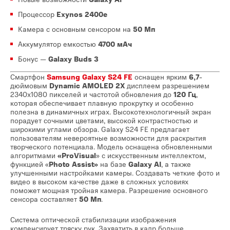
Процессор
Exynos 2400e
Камера с основным сенсором на
50 Мп
Аккумулятор емкостью
4700 мАч
Бонус —
Galaxy Buds 3
Смартфон
Samsung Galaxy S24 FE
оснащен ярким
6,7
-
дюймовым
Dynamic AMOLED 2X
дисплеем разрешением
2340х1080 пикселей и частотой обновления до
120 Гц
,
которая обеспечивает плавную прокрутку и особенно
полезна в динамичных играх. Высокотехнологичный экран
порадует сочными цветами, высокой контрастностью и
широкими углами обзора. Galaxy S24 FE предлагает
пользователям невероятные возможности для раскрытия
творческого потенциала. Модель оснащена обновленными
алгоритмами
«ProVisual
» с искусственным интеллектом,
функцией «
Photo Assist»
на базе
Galaxy AI
, а также
улучшенными настройками камеры. Создавать четкие фото и
видео в высоком качестве даже в сложных условиях
поможет мощная тройная камера. Разрешение основного
сенсора составляет
50 Мп
.
Система оптической стабилизации изображения
компенсирует тряску рук. Захватить в кадр больше