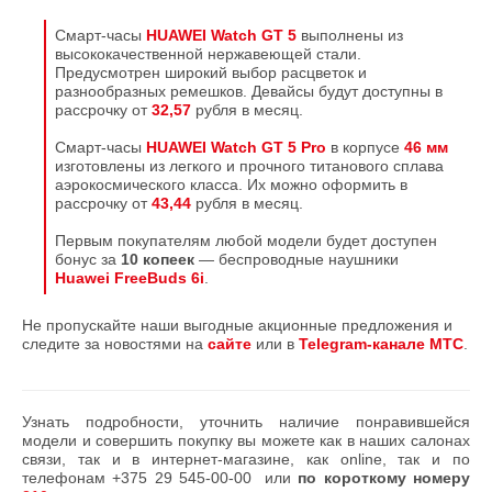
Смарт-часы
HUAWEI Watch GT 5
выполнены из
высококачественной нержавеющей стали.
Предусмотрен широкий выбор расцветок и
разнообразных ремешков. Девайсы будут доступны в
рассрочку от
32,57
рубля в месяц.
Смарт-часы
HUAWEI Watch GT 5 Pro
в корпусе
46 мм
изготовлены из легкого и прочного титанового сплава
аэрокосмического класса. Их можно оформить в
рассрочку от
43,44
рубля в месяц.
Первым покупателям любой модели будет доступен
бонус за
10 копеек
— беспроводные наушники
Huawei FreeBuds 6i
.
Не пропускайте наши выгодные акционные предложения и
следите за новостями на
сайте
или в
Telegram-канале МТС
.
Узнать подробности, уточнить наличие понравившейся
модели и совершить покупку вы можете как в наших салонах
связи, так и в интернет-магазине, как online, так и по
телефонам
+375 29 545-00-00
или
по короткому номеру