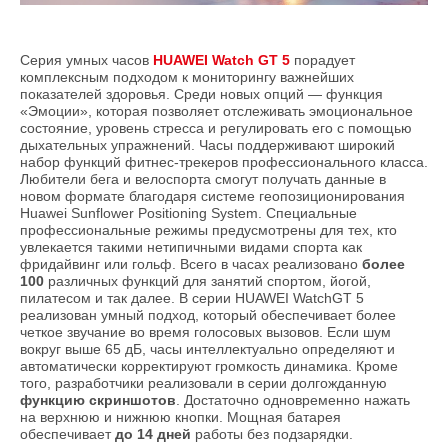
Серия умных часов
HUAWEI Watch GT 5
порадует
комплексным подходом к мониторингу важнейших
показателей здоровья. Среди новых опций — функция
«Эмоции», которая позволяет отслеживать эмоциональное
состояние, уровень стресса и регулировать его с помощью
дыхательных упражнений. Часы поддерживают широкий
набор функций фитнес-трекеров профессионального класса.
Любители бега и велоспорта смогут получать данные в
новом формате благодаря системе геопозиционирования
Huawei Sunflower Positioning System. Специальные
профессиональные режимы предусмотрены для тех, кто
увлекается такими нетипичными видами спорта как
фридайвинг или гольф. Всего в часах реализовано
более
100
различных функций для занятий спортом, йогой,
пилатесом и так далее. В серии HUAWEI WatchGT 5
реализован умный подход, который обеспечивает более
четкое звучание во время голосовых вызовов. Если шум
вокруг выше 65 дБ, часы интеллектуально определяют и
автоматически корректируют громкость динамика. Кроме
того, разработчики реализовали в серии долгожданную
функцию скриншотов
. Достаточно одновременно нажать
на верхнюю и нижнюю кнопки. Мощная батарея
обеспечивает
до 14 дней
работы без подзарядки.