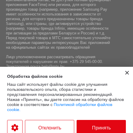
приложения FaceTime) или региона, для которого
произведен товар (например, приложение Samsung Pay
имеет особенности использования в зависимости от
региона, для которого предназначены товары бренда
Samsung), или страны, где активируется устройство
(например, товары бренда Infiniх, имеющие особенности
при активации за пределами Беларуси и России) и т.д.
Перед покупкой товара в МТС самостоятельно уточняйте
необходимые параметры интересующих Вас приложений
на официальных сайтах их правообладателей
Лицо уполномоченное рассматривать обращения
покупателей о нарушении их прав:
+375 29 545-00-00
.
Электронная почта
help@mts.by
Номер телефона работников местных исполнительных и
Обработка файлов cookie
распорядительных органов по месту государственной
Наш сайт использует файлы cookie для улучшения
регистрации СООО «Мобильные ТелеСистемы»,
пользовательского опыта, сбора статистики и
уполномоченных рассматривать обращения покупателей:
представления персонализированных рекомендаций.
+375 17 215-14-65
Нажав «Принять», вы даете согласие на обработку файлов
cookie в соответствии с
Политикой обработки файлов
cookie.
Этот сайт защищён
Политика
Условия
reCAPTCHA, а также
конфиденциальности
и
.
использования
Отклонить
Принять
применяются
Google