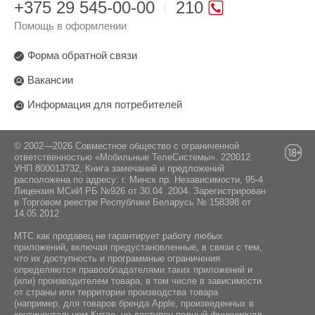
+375 29 545-00-00
210
Помощь в оформлении
Форма обратной связи
Вакансии
Информация для потребителей
© 2002—2026 Совместное общество с ограниченной
ответственностью «Мобильные ТелеСистемы». 220012
УНП 800013732, Книга замечаний и предложений
расположена по адресу: г. Минск пр. Независимости, 95-4
Лицензия МСиИ РБ №926 от 30.04 .2004. Зарегистрирован
в Торговом реестре Республики Беларусь № 158398 от
14.05.2012
МТС как продавец не гарантирует работу любых
приложений, включая предустановленные, в связи с тем,
что их доступность и программные ограничения
определяются правообладателями таких приложений и
(или) производителем товара, в том числе в зависимости
от страны или территории производства товара
(например, для товаров бренда Apple, произведенных в
континентальном Китае, не доступен полный функционал