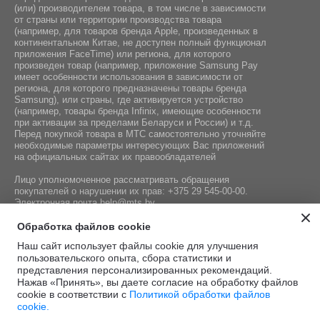
(или) производителем товара, в том числе в зависимости
от страны или территории производства товара
(например, для товаров бренда Apple, произведенных в
континентальном Китае, не доступен полный функционал
приложения FaceTime) или региона, для которого
произведен товар (например, приложение Samsung Pay
имеет особенности использования в зависимости от
региона, для которого предназначены товары бренда
Samsung), или страны, где активируется устройство
(например, товары бренда Infiniх, имеющие особенности
при активации за пределами Беларуси и России) и т.д.
Перед покупкой товара в МТС самостоятельно уточняйте
необходимые параметры интересующих Вас приложений
на официальных сайтах их правообладателей
Лицо уполномоченное рассматривать обращения
покупателей о нарушении их прав:
+375 29 545-00-00
.
Электронная почта
help@mts.by
Номер телефона работников местных исполнительных и
Обработка файлов cookie
распорядительных органов по месту государственной
Наш сайт использует файлы cookie для улучшения
регистрации СООО «Мобильные ТелеСистемы»,
пользовательского опыта, сбора статистики и
уполномоченных рассматривать обращения покупателей:
представления персонализированных рекомендаций.
+375 17 215-14-65
Нажав «Принять», вы даете согласие на обработку файлов
cookie в соответствии с
Политикой обработки файлов
cookie.