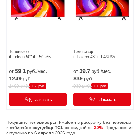
Телевизор
Телевизор
iFFalcon 50" iFF50U65
iFFalcon 43" iFF43U65
59.
1
39.
7
от
руб./мес.
от
руб./мес.
1249
839
руб.
руб.
руб.
руб.
1409
939
-160 руб.
-100 руб.
Заказать
Заказать
Покупайте
телевизоры iFFalcon
в рассрочку
без переплат
и забирайте
саундбар TCL
со скидкой до
20%
. Предложение
актуально по
6 апреля
2026 года: