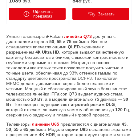
1089
549
руб.
руб.
Оформить
Заказать
предзаказ
Умные телевизоры iFFalcon
линейки Q73
доступны с
диагоналями экрана
50
,
55
и
75
дюймов. Все они
оснащаются впечатляющими
QLED
-экранами с
разрешением
4К Ultra HD
, которые выдают качественную
картинку без засветов и бликов, с высокой контрастностью и
глубокими черными оттенками. Матрица на основе
технологии квантовых точек позволяет получить чистые и
точные цвета, обеспечивая до 93% оттенков гаммы по
стандарту цветового пространства DCI-P3. Технология
MEMC делает динамичные сцены более плавными и
четкими. Мощный и сбалансированный звук в большинстве
телевизоров линейки iFFalcon Q73 выдает аудиосистема
мощностью
20 Вт
, а в модели диагональю
75
дюймов —
30
Вт
. Телевизоры поддерживают
игровой режим DLG
,
который отвечает за высокую частоту обновления до
120 Гц
,
сверхнизкую задержку и плавный игровой процесс.
Телевизоры
линейки U65
предлагаются с диагоналями
43
,
50
,
55
и
65
дюймов. Модели
серии U65
оснащены экранами
с разрешением
4K HDR
, которое гарантирует яркое и четкое