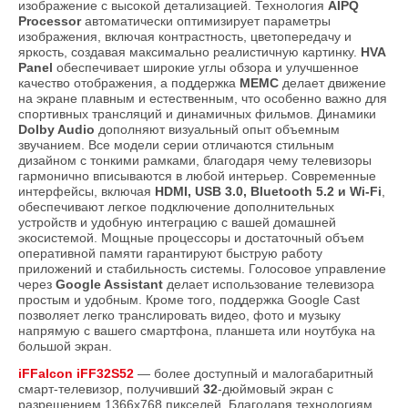
изображение с высокой детализацией. Технология
AIPQ
Processor
автоматически оптимизирует параметры
изображения, включая контрастность, цветопередачу и
яркость, создавая максимально реалистичную картинку.
HVA
Panel
обеспечивает широкие углы обзора и улучшенное
качество отображения, а поддержка
MEMC
делает движение
на экране плавным и естественным, что особенно важно для
спортивных трансляций и динамичных фильмов. Динамики
Dolby Audio
дополняют визуальный опыт объемным
звучанием. Все модели серии отличаются стильным
дизайном с тонкими рамками, благодаря чему телевизоры
гармонично вписываются в любой интерьер. Современные
интерфейсы, включая
HDMI, USB 3.0, Bluetooth 5.2 и Wi-Fi
,
обеспечивают легкое подключение дополнительных
устройств и удобную интеграцию с вашей домашней
экосистемой. Мощные процессоры и достаточный объем
оперативной памяти гарантируют быструю работу
приложений и стабильность системы. Голосовое управление
через
Google Assistant
делает использование телевизора
простым и удобным. Кроме того, поддержка Google Cast
позволяет легко транслировать видео, фото и музыку
напрямую с вашего смартфона, планшета или ноутбука на
большой экран.
iFFalcon iFF32S52
— более доступный и малогабаритный
смарт-телевизор, получивший
32
-дюймовый экран с
разрешением 1366x768 пикселей. Благодаря технологиям