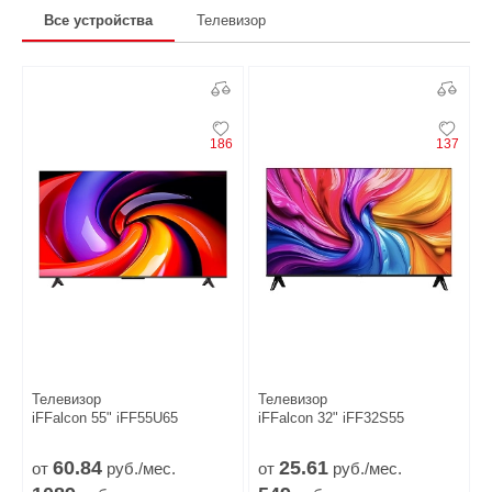
Все устройства
Телевизор
186
137
Телевизор
Телевизор
iFFalcon 55" iFF55U65
iFFalcon 32" iFF32S55
60.
84
25.
61
от
руб./мес.
от
руб./мес.