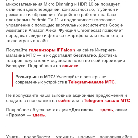
микрозатемнения Micro Dimming и HDR 10 он порадует
отличной цветопередачей, контрастностью, глубиной и
резкостью изображения. Устройство работает на базе
платформы Android TV 11 и поддерживает голосовое
управление с помощью виртуальных ассистентов Google
Assistant и Amazon Alexa. Функция Chromecast позволяет
передавать видео и фото со смартфона или планшета, а
также играть онлайн.
Покупайте
телевизоры iFFalcon
на сайте Интернет-
магазина МТС — и их
доставят бесплатно.
Доставка
товаров покупателям осуществляется по всей территории
Беларуси. Подробности по
ссылке
.
Розыгрыш в МТС!
Участвуйте в розыгрыше
современных устройств в
Telegram-канале МТС
.
Не пропускайте наши выгодные акционные предложения и
следите за новостями на
сайте
или в
Telegram-канале МТС
.
Подробнее об условиях акции
«Для всех»
—
здесь
, акции
«Промо»
—
здесь
.
Узнать подробности, уточнить наличие понравившейся