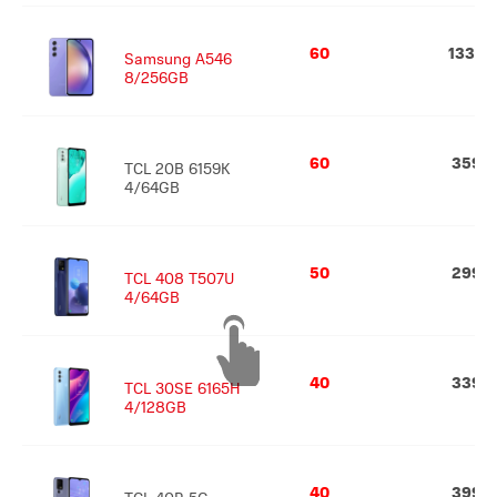
60
1339
Samsung A546
8/256GB
60
359
TCL 20B 6159K
4/64GB
50
299
TCL 408 T507U
4/64GB
40
339
TCL 30SE 6165H
4/128GB
40
399
TCL 40R 5G