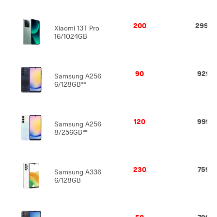
200
2999
Xiaomi 13T Pro
16/1024GB
90
929
Samsung A256
6/128GB**
120
999
Samsung A256
8/256GB**
230
759
Samsung A336
6/128GB