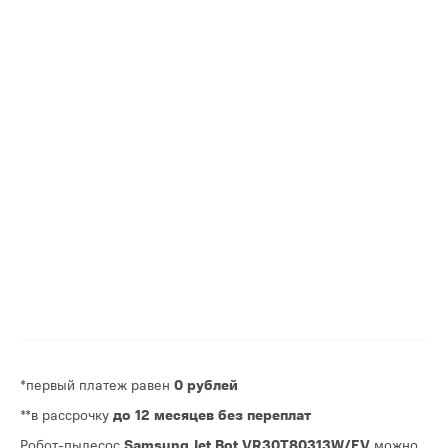
*первый платеж равен
0 рублей
**в рассрочку
до 12 месяцев без переплат
Робот-пылесос
Samsung Jet Bot VR30T80313W/EV
можно