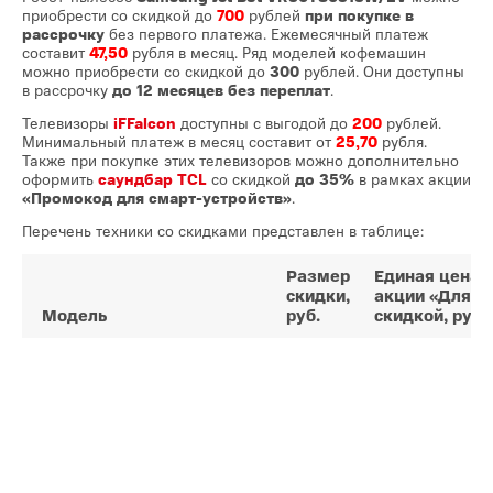
приобрести со скидкой до
700
рублей
при покупке в
рассрочку
без первого платежа. Ежемесячный платеж
составит
47,50
рубля в месяц. Ряд моделей кофемашин
можно приобрести со скидкой до
300
рублей. Они доступны
в рассрочку
до 12 месяцев без переплат
.
Телевизоры
iFFalcon
доступны с выгодой до
200
рублей.
Минимальный платеж в месяц составит от
25,70
рубля.
Также при покупке этих телевизоров можно дополнительно
оформить
саундбар TCL
со скидкой
до 35%
в рамках акции
«Промокод для смарт-устройств»
.
Перечень техники со скидками представлен в таблице:
Размер
Единая цена 
скидки,
акции «Для вс
Модель
руб.
скидкой, руб.
60
1599
iFFalcon IFF50Q73
200
2499