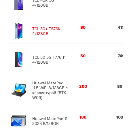
4/128GB
80
419
TCL 30+ T676K
4/128GB
50
749
TCL 30 5G T776H1
4/128GB
Huawei MatePad
200
899
11.5 WiFi 8/128GB с
клавиатурой (BTK-
W09)
100
1099
Huawei MatePad 11
2023 6/128GB