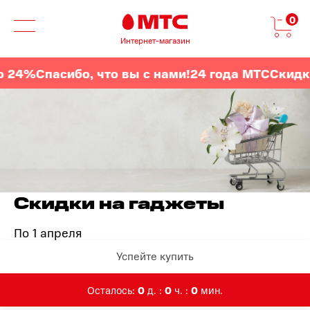
0
Интернет-магазин
%
Спасибо, что вы с нами!
24 года МТС
Скидки до
Скидки на гаджеты
По 1 апреля
Успейте купить
Осталось:
0
д. :
0
ч. :
0
мин.