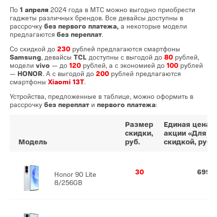
По
1 апреля
2024 года
в МТС можно выгодно приобрести
гаджеты различных брендов. Все девайсы доступны в
рассрочку
без первого платежа,
а некоторые модели
предлагаются
без переплат
.
Со скидкой до
230
рублей предлагаются смартфоны
Samsung
, девайсы
TCL
доступны с выгодой до
80
рублей,
модели
vivo
— до
120
рублей, а с экономией до
100
рублей
—
HONOR
. А с выгодой до
200
рублей предлагаются
смартфоны
Xiaomi 13T
.
Устройства, предложенные в таблице, можно оформить в
рассрочку
без переплат
и
первого платежа
:
Размер
Единая цена п
скидки,
акции «Для вс
Модель
руб.
скидкой, руб.
30
699
Honor 90 Lite
8/256GB