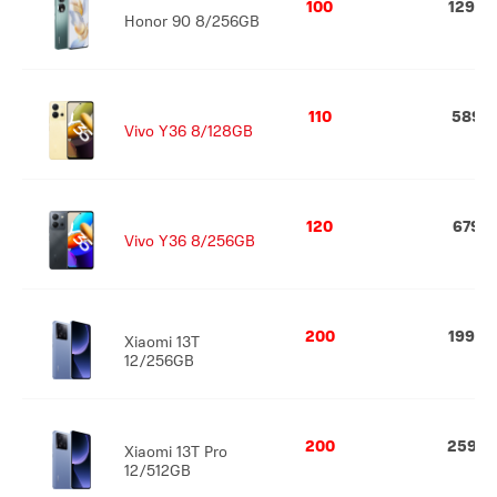
100
1299
Honor 90 8/256GB
110
589
Vivo Y36 8/128GB
120
679
Vivo Y36 8/256GB
200
1999
Xiaomi 13T
12/256GB
200
2599
Xiaomi 13T Pro
12/512GB