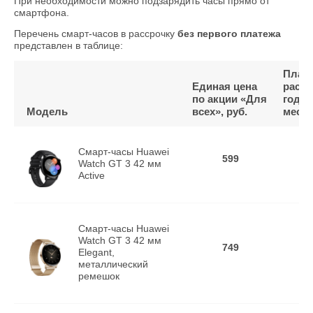
При необходимости можно подзарядить часы прямо от
смартфона.
Перечень смарт-часов в рассрочку
без первого платежа
представлен в таблице:
Плате
Единая цена
расср
по акции «Для
года*,
Модель
всех», руб.
мес
Смарт-часы Huawei
599
Watch GT 3 42 мм
Active
Смарт-часы Huawei
Watch GT 3 42 мм
749
Elegant,
металлический
ремешок