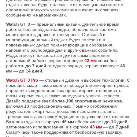
гаджеты всегда будут полезны: с их помощью вы сможете
оперативно получать уведомления о входящих звонках,
сообщениях и напоминаниях.
Watch GT 3
— премиальный дизайн, длительное время
работы, беспроводная зарядка, обновленная система
мониторинга здоровья и тренировок. Стильный и
многофункциональный гаджет будет полезен и в
повседневных делах: покажет входящие сообщения,
напомнит о распорядке дня и других важных событиях.
Модели могут похвастаться длительным временем
автономной работы: версия в корпусе
42 мм
способна
работать
до 7 дней
от одного заряда, версия в корпусе
46
мм
—
до 14 дней
.
Watch GT 3 Pro
— стильный дизайн и высокие технологии. С
помощью смарт-часов можно проводить мониторинг пульса,
определять содержание кислорода в крови, отслеживать
фазы и время сна, а также определять уровень стресса.
Девайс поддерживает
более 100 спортивных режимов
,
включая 18 профессиональных. Помимо отображения
результатов, смарт-часы позволяют составлять планы
тренировок и дают рекомендации по улучшению их качества.
Батарея гаджета в корпусе
46 мм
обеспечивает
до 14 дней
автономного использования, а в корпусе
43 мм
—
до 7 дней
.
Смарт-часы также поддерживают беспроводную зарядку.