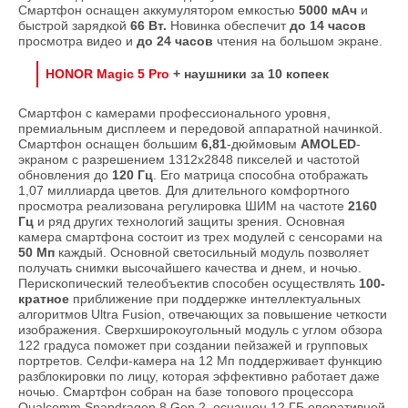
Смартфон оснащен аккумулятором емкостью
5000 мАч
и
быстрой зарядкой
66 Вт.
Новинка обеспечит
до 14 часов
просмотра видео и
до 24 часов
чтения на большом экране.
HONOR Magic 5 Pro
+ наушники за 10 копеек
Смартфон с камерами профессионального уровня,
премиальным дисплеем и передовой аппаратной начинкой.
Смартфон оснащен большим
6,81
-дюймовым
AMOLED
-
экраном с разрешением 1312x2848 пикселей и частотой
обновления до
120 Гц
. Его матрица способна отображать
1,07 миллиарда цветов. Для длительного комфортного
просмотра реализована регулировка ШИМ на частоте
2160
Гц
и ряд других технологий защиты зрения. Основная
камера смартфона состоит из трех модулей с сенсорами на
50 Мп
каждый. Основной светосильный модуль позволяет
получать снимки высочайшего качества и днем, и ночью.
Перископический телеобъектив способен осуществлять
100-
кратное
приближение при поддержке интеллектуальных
алгоритмов Ultra Fusion, отвечающих за повышение четкости
изображения. Сверхширокоугольный модуль с углом обзора
122 градуса поможет при создании пейзажей и групповых
портретов. Селфи-камера на 12 Мп поддерживает функцию
разблокировки по лицу, которая эффективно работает даже
ночью. Смартфон собран на базе топового процессора
Qualcomm Snapdragon 8 Gen 2, оснащен 12 ГБ оперативной