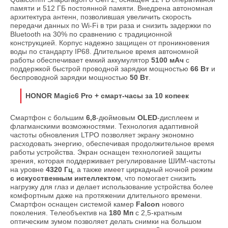
памяти и 512 ГБ постоянной памяти. Внедрена автономная
архитектура антенн, позволившая увеличить скорость
передачи данных по Wi-Fi в три раза и снизить задержки по
Bluetooth на 30% по сравнению с традиционной
конструкцией. Корпус надежно защищен от проникновения
воды по стандарту IP68. Длительное время автономной
работы обеспечивает емкий аккумулятор
5100 мАч
с
поддержкой быстрой проводной зарядки мощностью
66 Вт
и
беспроводной зарядки мощностью
50 Вт
.
HONOR Magic6 Pro
+ смарт-часы за 10 копеек
Смартфон с большим
6,8
-дюймовым
OLED
-дисплеем и
флагманскими возможностями. Технология адаптивной
частоты обновления LTPO позволяет экрану экономно
расходовать энергию, обеспечивая продолжительное время
работы устройства. Экран оснащен технологией защиты
зрения, которая поддерживает регулирование ШИМ-частоты
на уровне
4320 Гц
, а также имеет циркадный ночной режим
с искусственным интеллектом
, что помогает снизить
нагрузку для глаз и делает использование устройства более
комфортным даже на протяжении длительного времени.
Смартфон оснащен системой камер
Falcon
нового
поколения. Телеобъектив на
180 Мп
с 2,5-кратным
оптическим зумом позволяет делать снимки на большом