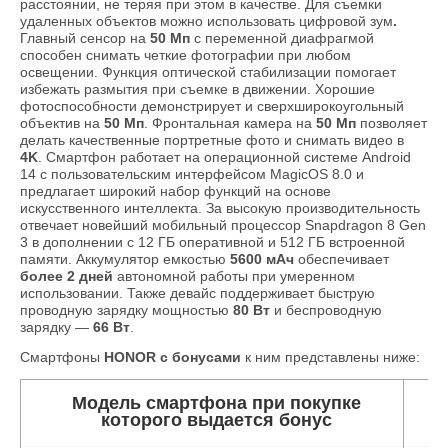
расстоянии, не теряя при этом в качестве. Для съемки
удаленных объектов можно использовать цифровой зум
.
Главный сенсор на
50 Мп
с переменной диафрагмой
способен снимать четкие фотографии при любом
освещении. Функция оптической стабилизации помогает
избежать размытия при съемке в движении. Хорошие
фотоспособности демонстрирует и сверхширокоугольный
объектив на
50 Мп
. Фронтальная камера на
50 Мп
позволяет
делать качественные портретные фото и снимать видео в
4K
. Смартфон работает на операционной системе Android
14 с пользовательским интерфейсом MagicOS 8.0 и
предлагает широкий набор функций на основе
искусственного интеллекта. За высокую производительность
отвечает новейший мобильный процессор Snapdragon 8 Gen
3 в дополнении с 12 ГБ оперативной и 512 ГБ встроенной
памяти. Аккумулятор емкостью
5600 мАч
обеспечивает
более 2 дней
автономной работы при умеренном
использовании. Также девайс поддерживает быструю
проводную зарядку мощностью
80 Вт
и беспроводную
зарядку —
66 Вт
.
Смартфоны
HONOR с бонусами
к ним представлены ниже:
Модель смартфона при покупке
которого выдается бонус