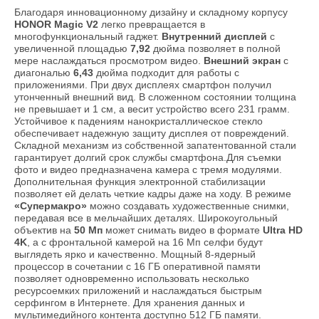
Благодаря инновационному дизайну и складному корпусу
HONOR Magic V2
легко превращается в
многофункциональный гаджет.
Внутренний дисплей
с
увеличенной площадью
7,92
дюйма позволяет в полной
мере наслаждаться просмотром видео.
Внешний экран
с
диагональю
6,43
дюйма подходит для работы с
приложениями. При двух дисплеях смартфон получил
утонченный внешний вид. В сложенном состоянии толщина
не превышает и 1 см, а весит устройство всего 231 грамм.
Устойчивое к падениям нанокристаллическое стекло
обеспечивает надежную защиту дисплея от повреждений.
Складной механизм из собственной запатентованной стали
гарантирует долгий срок службы смартфона.Для съемки
фото и видео предназначена камера с тремя модулями.
Дополнительная функция электронной стабилизации
позволяет ей делать четкие кадры даже на ходу. В режиме
«Супермакро»
можно создавать художественные снимки,
передавая все в мельчайших деталях. Широкоугольный
объектив на
50 Мп
может снимать видео в формате
Ultra HD
4K
, а с фронтальной камерой на 16 Мп селфи будут
выглядеть ярко и качественно. Мощный 8-ядерный
процессор в сочетании с 16 ГБ оперативной памяти
позволяет одновременно использовать несколько
ресурсоемких приложений и наслаждаться быстрым
серфингом в Интернете. Для хранения данных и
мультимедийного контента доступно 512 ГБ памяти.