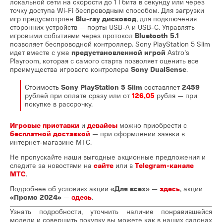
локальной сети на скорости до 1 Гбита в секунду или через
точку доступа Wi-Fi беспроводным способом. Для загрузки
игр предусмотрпен
Blu-ray дисковод
, для подключения
сторонних устройств — порты USB-А и USB-C. Управлять
игровыми событиями через протокол
Bluetooth 5.1
позволяет беспроводной контроллер. Sony PlayStation 5 Slim
идет вместе с уже
предустановленной игрой
Astro’s
Playroom, которая с самого старта позволяет оценить все
преимущества игрового контролера
Sony DualSense
.
Стоимость
Sony PlayStation 5 Slim
составляет
2459
рублей при оплате сразу или от
126,05
рубля — при
покупке в рассрочку.
Игровые приставки
и
девайсы
можно приобрести с
бесплатной доставкой
— при оформлении заявки в
интернет-магазине МТС.
Не пропускайте наши выгодные акционные предложения и
следите за новостями на
сайте
или в
Telegram-канале
МТС
.
Подробнее об условиях акции
«Для всех»
—
здесь
, акции
«Промо 2024»
—
здесь
.
Узнать подробности, уточнить наличие понравившейся
модели и совершить покупку вы можете как в наших салонах