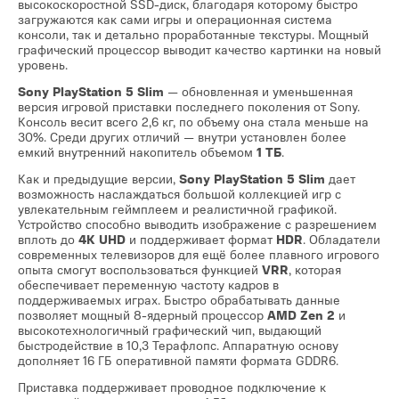
высокоскоростной SSD-диск, благодаря которому быстро
загружаются как сами игры и операционная система
консоли, так и детально проработанные текстуры. Мощный
графический процессор выводит качество картинки на новый
уровень.
Sony PlayStation 5 Slim
— обновленная и уменьшенная
версия игровой приставки последнего поколения от Sony.
Консоль весит всего 2,6 кг, по объему она стала меньше на
30%. Cреди других отличий — внутри установлен более
емкий внутренний накопитель объемом
1 ТБ
.
Как и предыдущие версии,
Sony PlayStation 5 Slim
дает
возможность наслаждаться большой коллекцией игр с
увлекательным геймплеем и реалистичной графикой.
Устройство способно выводить изображение с разрешением
вплоть до
4K UHD
и поддерживает формат
HDR
. Обладатели
современных телевизоров для ещё более плавного игрового
опыта смогут воспользоваться функцией
VRR
, которая
обеспечивает переменную частоту кадров в
поддерживаемых играх. Быстро обрабатывать данные
позволяет мощный 8-ядерный процессор
AMD Zen 2
и
высокотехнологичный графический чип, выдающий
быстродействие в 10,3 Терафлопс. Аппаратную основу
дополняет 16 ГБ оперативной памяти формата GDDR6.
Приставка поддерживает проводное подключение к