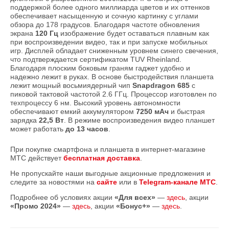
поддержкой более одного миллиарда цветов и их оттенков
обеспечивает насыщенную и сочную картинку с углами
обзора до 178 градусов. Благодаря частоте обновления
экрана
120 Гц
изображение будет оставаться плавным как
при воспроизведении видео, так и при запуске мобильных
игр. Дисплей обладает сниженным уровнем синего свечения,
что подтверждается сертификатом TUV Rheinland.
Благодаря плоским боковым граням гаджет удобно и
надежно лежит в руках. В основе быстродействия планшета
лежит мощный восьмиядерный чип
Snapdragon 685
с
пиковой тактовой частотой 2.6 ГГц. Процессор изготовлен по
техпроцессу 6 нм. Высокий уровень автономности
обеспечивают емкий аккумулятором
7250 мАч
и быстрая
зарядка
22,5 Вт
. В режиме воспроизведения видео планшет
может работать
до 13 часов
.
При покупке смартфона и планшета в интернет-магазине
МТС действует
бесплатная доставка
.
Не пропускайте наши выгодные акционные предложения и
следите за новостями на
сайте
или в
Telegram-канале МТС
.
Подробнее об условиях акции
«Для всех»
—
здесь
, акции
«Промо 2024»
—
здесь
, акции
«Бонус+»
—
здесь
.