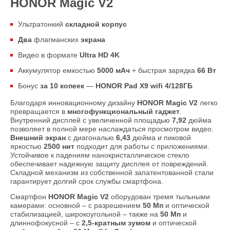
HONOR Magic V2
Ультратонкий
складной корпус
Два
флагманских
экрана
Видео в формате
Ultra HD 4K
Аккумулятор емкостью
5000 мАч
+ быстрая зарядка
66 Вт
Бонус
за 10 копеек
—
HONOR Pad X9 wifi 4/128ГБ
Благодаря инновационному дизайну
HONOR Magic V2
легко
превращается в
многофункциональный гаджет
.
Внутренний дисплей с увеличенной площадью
7,92
дюйма
позволяет в полной мере наслаждаться просмотром видео.
Внешний экран
с диагональю
6,43
дюйма и пиковой
яркостью
2500 нит
подходит для работы с приложениями.
Устойчивое к падениям нанокристаллическое стекло
обеспечивает надежную защиту дисплея от повреждений.
Складной механизм из собственной запатентованной стали
гарантирует долгий срок службы смартфона.
Смартфон
HONOR Magic V2
оборудован тремя тыльными
камерами: основной – с разрешением
50 Мп
и оптической
стабилизацией, широкоугольной – также на
50 Мп
и
длиннофокусной – с
2,5-кратным зумом
и оптической