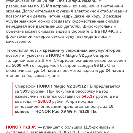
стабилизацией на
20 Мп
. Обе
Селфи-камеры
с
разрешением по
16 Мп
встроены во внешний и внутренний
экраны. Дополнительная функция электронной стабилизации
позволяет ей делать четкие кадры даже на ходу. В режиме
«Супермакро»
можно создавать художественные снимки,
передавая все в мельчайших деталях. Широкоугольный
объектив может снимать видео в формате
Ultra HD 4K
, а с
фронтальной камерой селфи будут выглядеть ярко и
качественно.
Технология новых
кремний-углеродных аккумуляторов
позволяет уместить в
HONOR Magic V2
две батареи
толщиной всего 2,8 мм. Смартфон оснащен емкой батареей
на
5000 мАч
с поддержкой быстрой зарядки
66 Вт.
Она
обеспечивает
до 14 часов
просмотра видео
и до 24 часов
чтения на большом экране.
Смартфон
HONOR Magic V2 16/512 ГБ
предлагается
за
5999
рублей. При покупке в рассрочку на год
ежемесячный платеж составит от
545,37
рубля, а на
два года —
260,83
рубля. А при покупке
инновационног новинки предлагается бонус
за 10
копеек
—
HONOR Pad Х9 Wi-Fi 4/128 ГБ
.
HONOR Pad Х9
— планшет с большим
11,5
-дюймовым
дисплеем с разрешением 2000x1200. IPS-матрица с