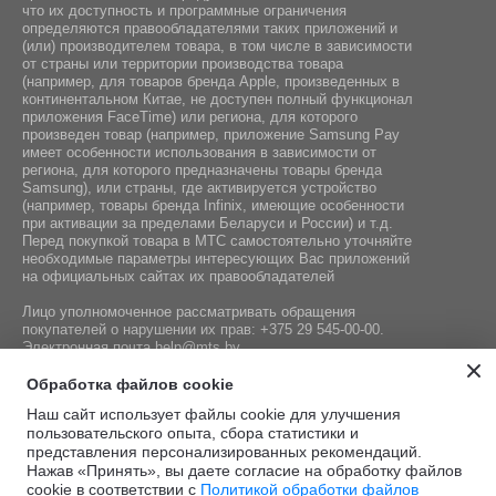
что их доступность и программные ограничения
определяются правообладателями таких приложений и
(или) производителем товара, в том числе в зависимости
от страны или территории производства товара
(например, для товаров бренда Apple, произведенных в
континентальном Китае, не доступен полный функционал
приложения FaceTime) или региона, для которого
произведен товар (например, приложение Samsung Pay
имеет особенности использования в зависимости от
региона, для которого предназначены товары бренда
Samsung), или страны, где активируется устройство
(например, товары бренда Infiniх, имеющие особенности
при активации за пределами Беларуси и России) и т.д.
Перед покупкой товара в МТС самостоятельно уточняйте
необходимые параметры интересующих Вас приложений
на официальных сайтах их правообладателей
Лицо уполномоченное рассматривать обращения
покупателей о нарушении их прав:
+375 29 545-00-00
.
Электронная почта
help@mts.by
Номер телефона работников местных исполнительных и
Обработка файлов cookie
распорядительных органов по месту государственной
Наш сайт использует файлы cookie для улучшения
регистрации СООО «Мобильные ТелеСистемы»,
пользовательского опыта, сбора статистики и
уполномоченных рассматривать обращения покупателей:
представления персонализированных рекомендаций.
+375 17 215-14-65
Нажав «Принять», вы даете согласие на обработку файлов
cookie в соответствии с
Политикой обработки файлов