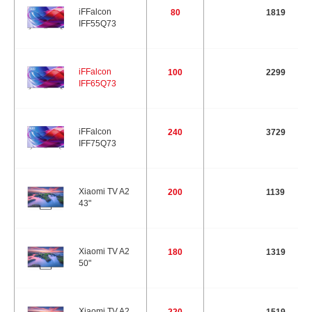
iFFalcon
80
1819
IFF55Q73
iFFalcon
100
2299
IFF65Q73
iFFalcon
240
3729
IFF75Q73
Xiaomi TV A2
200
1139
43"
Xiaomi TV A2
180
1319
50"
Xiaomi TV A2