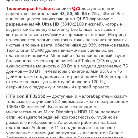
Телевизоры iFFаlcon
линейки
Q73
доступны в пяти
вариантах с диагоналями
43
,
50
,
55
,
65
и
75
дюймов. Все
они оснащаются впечатляющими
QLED
-экранами с
разрешением
4К Ultra HD
(3840х2160 писклей), которые
выдают качественную картинку без бликов, с высокой
контрастностью и глубокими черными оттенками. Матрица
на основе технологии квантовых точек позволяет получить
чистые и точные цвета, обеспечивая до 93% оттенков гаммы.
Технология MEMC делает динамичные сцены более
плавными и четкими. Мощный и сбалансированный звук в
большинстве телевизоров линейки iFFаlcon Q73 выдает
аудиосистема мощностью 20 Вт, а в модели диагональю 75
дюймов —
30 Вт
. Телевизоры с диагоналями 55, 65 и 75
дюймов также поддерживают игровой режим DLG, который
отвечает за высокую частоту обновления 120 Гц,
сверхнизкую задержку и плавный игровой процесс.
iFFalcon iFF32S52
— доступный и малогабаритный смарт-
телевизор, получивший 32-дюймовый экран с разрешением
1366x768 пикселей. Благодаря технологиям
микрозатемнения Micro Dimming и HDR 10 он порадует
отличной цветопередачей, контрастностью, глубиной и
резкостью изображения. Устройство работает на базе
платформы Android TV 11 и поддерживает голосовое
управление с помощью виртуальных ассистентов Google