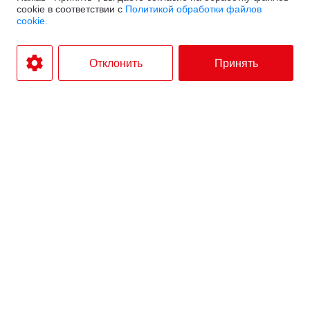
cookie в соответствии с
Политикой обработки файлов
cookie.
Xiaomi TV A 43"
50
1029
2025
Отклонить
Принять
Xiaomi TV A 65"
300
1999
2025