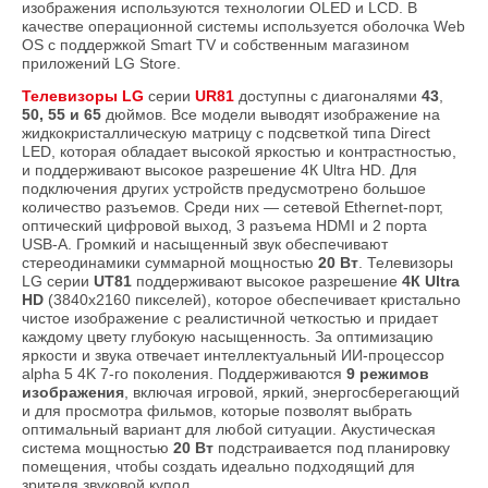
изображения используются технологии OLED и LCD. В
качестве операционной системы используется оболочка Web
OS с поддержкой Smart TV и собственным магазином
приложений LG Store.
Телевизоры LG
серии
UR81
доступны с диагоналями
43
,
50,
55 и 65
дюймов. Все модели выводят изображение на
жидкокристаллическую матрицу с подсветкой типа Direct
LED, которая обладает высокой яркостью и контрастностью,
и поддерживают высокое разрешение 4К Ultra HD. Для
подключения других устройств предусмотрено большое
количество разъемов. Среди них — сетевой Ethernet-порт,
оптический цифровой выход, 3 разъема HDMI и 2 порта
USB-A. Громкий и насыщенный звук обеспечивают
стереодинамики суммарной мощностью
20 Вт
. Телевизоры
LG серии
UT81
поддерживают высокое разрешение
4К Ultra
HD
(3840x2160 пикселей), которое обеспечивает кристально
чистое изображение с реалистичной четкостью и придает
каждому цвету глубокую насыщенность. За оптимизацию
яркости и звука отвечает интеллектуальный ИИ-процессор
alpha 5 4K 7-го поколения. Поддерживаются
9 режимов
изображения
, включая игровой, яркий, энергосберегающий
и для просмотра фильмов, которые позволят выбрать
оптимальный вариант для любой ситуации. Акустическая
система мощностью
20 Вт
подстраивается под планировку
помещения, чтобы создать идеально подходящий для
зрителя звуковой купол.