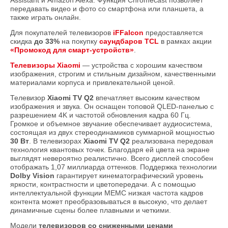
Assistant и Amazon Alexa. Функция Chromecast позволяет
передавать видео и фото со смартфона или планшета, а
также играть онлайн.
Для покупателей телевизоров
iFFalcon
предоставляется
скидка
до 33%
на покупку
саундбаров TCL
в рамках акции
«Промокод для смарт-устройств»
.
Телевизоры Xiaomi
— устройства с хорошим качеством
изображения, строгим и стильным дизайном, качественными
материалами корпуса и привлекательной ценой.
Телевизор
Xiaomi TV Q2
впечатляет высоким качеством
изображения и звука. Он оснащен топовой QLED-панелью с
разрешением 4K и частотой обновления кадра 60 Гц.
Громкое и объемное звучание обеспечивает аудиосистема,
состоящая из двух стереодинамиков суммарной мощностью
30 Вт
. В телевизорах
Xiaomi TV Q2
реализована передовая
технология квантовых точек. Благодаря ей цвета на экране
выглядят невероятно реалистично. Всего дисплей способен
отображать 1,07 миллиарда оттенков. Поддержка технологии
Dolby Vision
гарантирует кинематографический уровень
яркости, контрастности и цветопередачи. А с помощью
интеллектуальной функции MEMC низкая частота кадров
контента может преобразовываться в высокую, что делает
динамичные сцены более плавными и четкими.
Модели
телевизоров со сниженными ценами