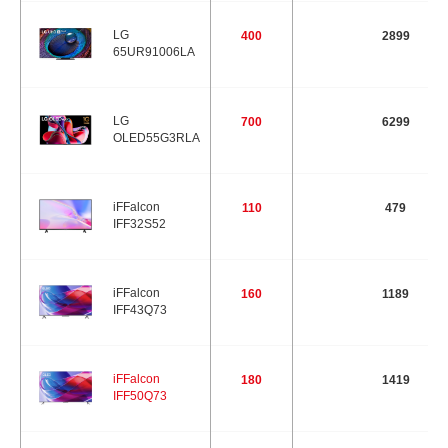
LG
400
2899
65UR91006LA
LG
700
6299
OLED55G3RLA
iFFalcon
110
479
IFF32S52
iFFalcon
160
1189
IFF43Q73
iFFalcon
180
1419
IFF50Q73