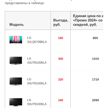
представлены в таблице:
Единая цена по ак
Выгода,
«Промо 2024» со
Модель
руб.
скидкой, руб.
LG
160
869
32LQ570B6LA
LG
300
1419
43UT81006LA
LG
320
1719
50UT81006LA
LG
340
2099
50UT91006LA