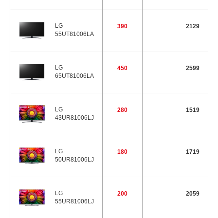
LG
390
2129
55UT81006LA
LG
450
2599
65UT81006LA
LG
280
1519
43UR81006LJ
LG
180
1719
50UR81006LJ
LG
200
2059
55UR81006LJ