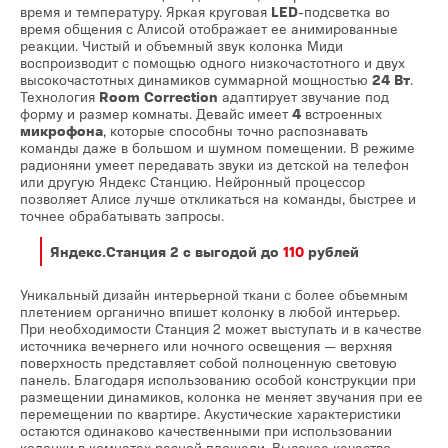
время и температуру. Яркая круговая
LED
-подсветка во
время общения с Алисой отображает ее анимированные
реакции. Чистый и объемный звук колонка Миди
воспроизводит с помощью одного низкочастотного и двух
высокочастотных динамиков суммарной мощностью
24 Вт
.
Технология
Room Correction
адаптирует звучание под
форму и размер комнаты. Девайс имеет
4
встроенных
микрофона
, которые способны точно распознавать
команды даже в большом и шумном помещении. В режиме
радионяни умеет передавать звуки из детской на телефон
или другую Яндекс Станцию. Нейронный процессор
позволяет Алисе лучше откликаться на команды, быстрее и
точнее обрабатывать запросы.
Яндекс.Станция 2
с выгодой до
110
рублей
Уникальный дизайн интерьерной ткани с более объемным
плетением органично впишет колонку в любой интерьер.
При необходимости Станция 2 может выступать и в качестве
источника вечернего или ночного освещения — верхняя
поверхность представляет собой полноценную световую
панель. Благодаря использованию особой конструкции при
размещении динамиков, колонка не меняет звучания при ее
перемещении по квартире. Акустические характеристики
остаются одинаково качественными при использовании
колонки в комнатах разной площади. Высокое качество