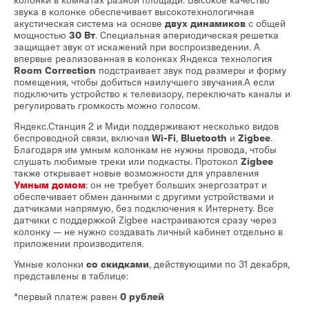
звука в колонке обеспечивает высокотехнологичная
акустическая система на основе
двух динамиков
с общей
мощностью
30 Вт
. Специальная апериодическая решетка
защищает звук от искажений при воспроизведении. А
впервые реализованная в колонках Яндекса технология
Room Correction
подстраивает звук под размеры и форму
помещения, чтобы добиться наилучшего звучания.А если
подключить устройство к телевизору, переключать каналы и
регулировать громкость можно голосом.
Яндекс.Станция 2 и Миди поддерживают несколько видов
беспроводной связи, включая
Wi-Fi
,
Bluetooth
и
Zigbee
.
Благодаря им умным колонкам не нужны провода, чтобы
слушать любимые треки или подкасты. Протокол
Zigbee
также открывает новые возможности для управления
Умным домом
: он не требует больших энергозатрат и
обеспечивает обмен данными с другими устройствами и
датчиками напрямую, без подключения к Интернету. Все
датчики с поддержкой Zigbee настраиваются сразу через
колонку — не нужно создавать личный кабинет отдельно в
приложении производителя.
Умные колонки
со скидками
, действующими по 31 декабря,
представлены в таблице:
*первый платеж равен
0 рублей