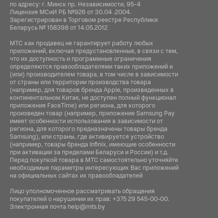
по адресу: г. Минск пр. Независимости, 95-4
Лицензия МСиИ РБ №926 от 30.04 .2004.
Зарегистрирован в Торговом реестре Республики
Беларусь № 158398 от 14.05.2012
МТС как продавец не гарантирует работу любых
приложений, включая предустановленные, в связи с тем,
что их доступность и программные ограничения
определяются правообладателями таких приложений и
(или) производителем товара, в том числе в зависимости
от страны или территории производства товара
(например, для товаров бренда Apple, произведенных в
континентальном Китае, не доступен полный функционал
приложения FaceTime) или региона, для которого
произведен товар (например, приложение Samsung Pay
имеет особенности использования в зависимости от
региона, для которого предназначены товары бренда
Samsung), или страны, где активируется устройство
(например, товары бренда Infiniх, имеющие особенности
при активации за пределами Беларуси и России) и т.д.
Перед покупкой товара в МТС самостоятельно уточняйте
необходимые параметры интересующих Вас приложений
на официальных сайтах их правообладателей
Лицо уполномоченное рассматривать обращения
покупателей о нарушении их прав:
+375 29 545-00-00
.
Электронная почта
help@mts.by