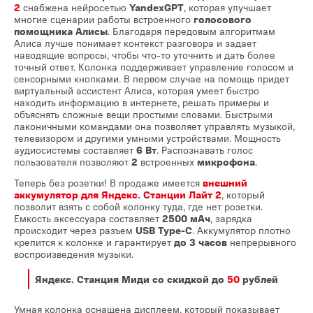
2
снабжена нейросетью
YandexGPT
, которая улучшает
многие сценарии работы встроенного
голосового
помощника Алисы
. Благодаря передовым алгоритмам
Алиса лучше понимает контекст разговора и задает
наводящие вопросы, чтобы что-то уточнить и дать более
точный ответ. Колонка поддерживает управление голосом и
сенсорными кнопками. В первом случае на помощь придет
виртуальный ассистент Алиса, которая умеет быстро
находить информацию в интернете, решать примеры и
объяснять сложные вещи простыми словами. Быстрыми
лаконичными командами она позволяет управлять музыкой,
телевизором и другими умными устройствами. Мощность
аудиосистемы составляет
6 Вт
. Распознавать голос
пользователя позволяют
2
встроенных
микрофона
.
Теперь без розетки! В продаже имеется
внешний
аккумулятор для Яндекс. Станции Лайт 2
, который
позволит взять с собой колонку туда, где нет розетки.
Емкость аксессуара составляет
2500 мАч
, зарядка
происходит через разъем
USB Type-C
. Аккумулятор плотно
крепится к колонке и гарантирует
до 3 часов
непрерывного
воспроизведения музыки.
Яндекс. Станция Миди
со скидкой до
50
рублей
Умная колонка оснащена дисплеем, который показывает