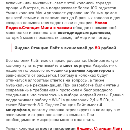
включить или выключить свет с этой колонкой гораздо
проще и быстрее, она поддерживает более 100 гаджетов.
Умная колонка Мини упрощает управление Умным домом
для всей семьи: она запоминает до 5 разных голосов и для
каждого пользователя задает свои сценарии.
Новая
Яндекс.Станция Мини с часами
обладает повышенной
мощностью и располагает
светодиодным дисплеем
,
который может показывать время, таймер или погоду.
Яндекс.Станции Лайт
с экономией до
50
рублей
Все колонки Лайт имеют яркие расцветки. Выбирая какую
колонку купить, учитывайте и
цвет корпуса
. Разработчик
наделил голосового помощника
разным характером
в
зависимости от расцветки. Поэтому в колонках будут
отличаться алгоритмы ответов на вопросы, а также
музыкальные рекомендации. При разработке были учтены
современные требования к протоколам беспроводного
соединения, что сказалось на выборе модулей связи. Девайс
поддерживает работу с Wi-Fi в диапазонах 2,4 и 5 ГГц, а
также Bluetooth 5.0. Яндекс.Станция Лайт имеет
4
микрофона
, поэтому колонка отреагирует на команду вне
зависимости от расположения в комнате. При
необходимости микрофоны можно отключить.
Умная колонка
второго поколения
Яндекс. Станция Лайт