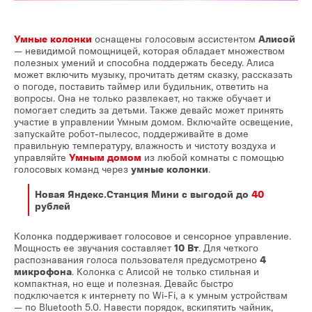
Умные колонки
оснащены голосовым ассистентом
Алисой
— невидимой помощницей, которая обладает множеством
полезных умений и способна поддержать беседу. Алиса
может включить музыку, прочитать детям сказку, рассказать
о погоде, поставить таймер или будильник, ответить на
вопросы. Она не только развлекает, но также обучает и
помогает следить за детьми. Также девайс может принять
участие в управлении Умным домом. Включайте освещение,
запускайте робот-пылесос, поддерживайте в доме
правильную температуру, влажность и чистоту воздуха и
управляйте
Умным домом
из любой комнаты с помощью
голосовых команд через
умные колонки
.
Новая Яндекс.Станция Мини
с выгодой до
40
рублей
Колонка поддерживает голосовое и сенсорное управление.
Мощность ее звучания составляет
10 Вт
. Для четкого
распознавания голоса пользователя предусмотрено
4
микрофона
. Колонка с Алисой не только стильная и
компактная, но еще и полезная. Девайс быстро
подключается к интернету по Wi-Fi, а к умным устройствам
— по Bluetooth 5.0. Навести порядок, вскипятить чайник,