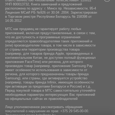
ответственностью «Мобильные ТелеСистемы». 220012
УНП 800013732, Книга замечаний и предложений
расположена по адресу: г. Минск пр. Независимости, 95-4
Лицензия МСиИ РБ №926 от 30.04 .2004. Зарегистрирован
в Торговом реестре Республики Беларусь № 158398 от
14.05.2012
МТС как продавец не гарантирует работу любых
приложений, включая предустановленные, в связи с тем,
что их доступность и программные ограничения
определяются правообладателями таких приложений и
(или) производителем товара, в том числе в зависимости
от страны или территории производства товара
(например, для товаров бренда Apple, произведенных в
континентальном Китае, не доступен полный функционал
приложения FaceTime) или региона, для которого
произведен товар (например, приложение Samsung Pay
имеет особенности использования в зависимости от
региона, для которого предназначены товары бренда
Samsung), или страны, где активируется устройство
(например, товары бренда Infiniх, имеющие особенности
при активации за пределами Беларуси и России) и т.д.
Перед покупкой товара в МТС самостоятельно уточняйте
необходимые параметры интересующих Вас приложений
на официальных сайтах их правообладателей
Лицо уполномоченное рассматривать обращения
покупателей о нарушении их прав:
+375 29 545-00-00
.