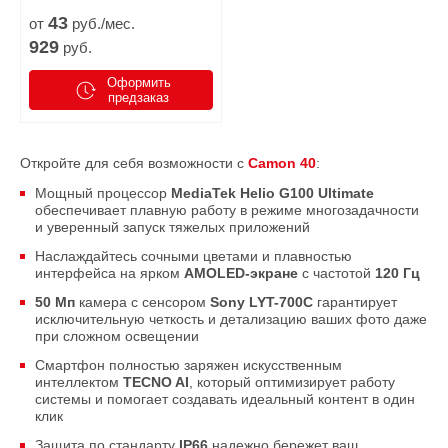
43
от
руб./мес.
929
руб.
Оформить
предзаказ
Откройте для себя возможности с
Camon 40
:
Мощный процессор
MediaTek Helio G100 Ultimate
обеспечивает плавную работу в режиме многозадачности
и уверенный запуск тяжелых приложений
Наслаждайтесь сочными цветами и плавностью
интерфейса на ярком
AMOLED-экране
с частотой
120 Гц
50 Мп
камера с сенсором
Sony LYT-700C
гарантирует
исключительную четкость и детализацию ваших фото даже
при сложном освещении
Смартфон полностью заряжен искусственным
интеллектом
TECNO AI
, который оптимизирует работу
системы и помогает создавать идеальный контент в один
клик
Защита по стандарту
IP66
надежно бережет ваш