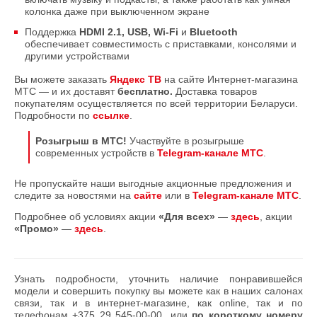
колонка даже при выключенном экране
Поддержка
HDMI 2.1, USB, Wi‑Fi
и
Bluetooth
обеспечивает совместимость с приставками, консолями и
другими устройствами
Вы можете заказать
Яндекс ТВ
на сайте Интернет-магазина
МТС — и их доставят
бесплатно.
Доставка товаров
покупателям осуществляется по всей территории Беларуси.
Подробности по
ссылке
.
Розыгрыш в МТС!
Участвуйте в розыгрыше
современных устройств в
Telegram-канале МТС
.
Не пропускайте наши выгодные акционные предложения и
следите за новостями на
сайте
или в
Telegram-канале МТС
.
Подробнее об условиях акции
«Для всех»
—
здесь
, акции
«Промо»
—
здесь
.
Узнать подробности, уточнить наличие понравившейся
модели и совершить покупку вы можете как в наших салонах
связи, так и в интернет-магазине, как online, так и по
телефонам
+375 29 545-00-00
или
по короткому номеру