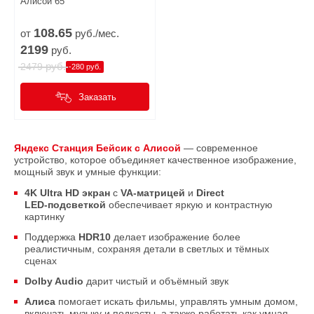
Алисой 65
108.
65
от
руб./мес.
2199
руб.
руб.
2479
-280 руб.
Заказать
Яндекс Станция Бейсик с Алисой
— современное
устройство, которое объединяет качественное изображение,
мощный звук и умные функции:
4K Ultra HD экран
с
VA‑матрицей
и
Direct
LED‑подсветкой
обеспечивает яркую и контрастную
картинку
Поддержка
HDR10
делает изображение более
реалистичным, сохраняя детали в светлых и тёмных
сценах
Dolby Audio
дарит чистый и объёмный звук
Алиса
помогает искать фильмы, управлять умным домом,
включать музыку и подкасты, а также работать как умная