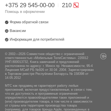
+375 29 545-00-00
210
Помощь в оформлении
Форма обратной связи
Вакансии
Информация для потребителей
© 2002—2026 Совместное общество с ограниченной
ответственностью «Мобильные ТелеСистемы». 220012
УНП 800013732, Книга замечаний и предложений
расположена по адресу: г. Минск пр. Независимости, 95-4
Лицензия МСиИ РБ №926 от 30.04 .2004. Зарегистрирован
в Торговом реестре Республики Беларусь № 158398 от
14.05.2012
МТС как продавец не гарантирует работу любых
приложений, включая предустановленные, в связи с тем,
что их доступность и программные ограничения
определяются правообладателями таких приложений и
(или) производителем товара, в том числе в зависимости
от страны или территории производства товара
(например, для товаров бренда Apple, произведенных в