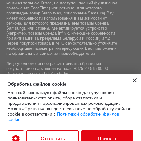
континентальном Китае, не доступен полный функционал
приложения FaceTime) или региона, для которого
произведен товар (например, приложение Samsung Pay
имеет особенности использования в зависимости от
региона, для которого предназначены товары бренда
Samsung), или страны, где активируется устройство
(например, товары бренда Infiniх, имеющие особенности
при активации за пределами Беларуси и России) и т.д.
Перед покупкой товара в МТС самостоятельно уточняйте
необходимые параметры интересующих Вас приложений
на официальных сайтах их правообладателей
Лицо уполномоченное рассматривать обращения
покупателей о нарушении их прав:
+375 29 545-00-00
.
Электронная почта
help@mts.by
Номер телефона работников местных исполнительных и
Обработка файлов cookie
распорядительных органов по месту государственной
Наш сайт использует файлы cookie для улучшения
регистрации СООО «Мобильные ТелеСистемы»,
пользовательского опыта, сбора статистики и
уполномоченных рассматривать обращения покупателей:
представления персонализированных рекомендаций.
+375 17 215-14-65
Нажав «Принять», вы даете согласие на обработку файлов
cookie в соответствии с
Политикой обработки файлов
cookie.
Этот сайт защищён
Политика
Условия
reCAPTCHA, а также
конфиденциальности
и
.
использования
Отклонить
Принять
применяются
Google