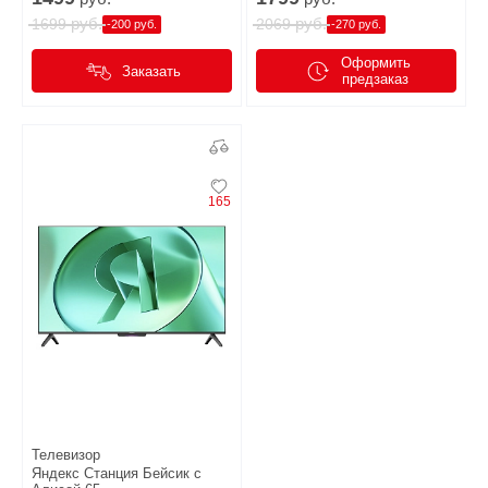
руб.
руб.
1699
2069
-200 руб.
-270 руб.
Оформить
Заказать
предзаказ
165
Телевизор
Яндекс Станция Бейсик с