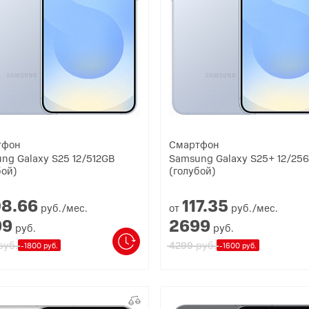
тфон
Смартфон
ng Galaxy S25 12/512GB
Samsung Galaxy S25+ 12/25
бой)
(голубой)
08.
66
117.
35
руб./мес.
от
руб./мес.
99
2699
руб.
руб.
руб.
руб.
4299
-1800 руб.
-1600 руб.