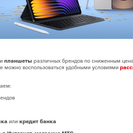
и
планшеты
различных брендов по сниженным цен
ке можно воспользоваться удобными условиями
расс
аем:
рендов
чка
или
кредит банка
е
в Интернет-магазине МТС