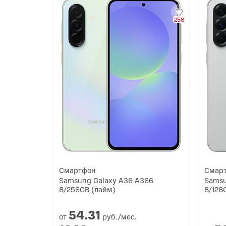
258
Смартфон
Смар
Samsung Galaxy A36 A366
Samsu
8/256GB (лайм)
8/128
54.
31
от
руб./мес.