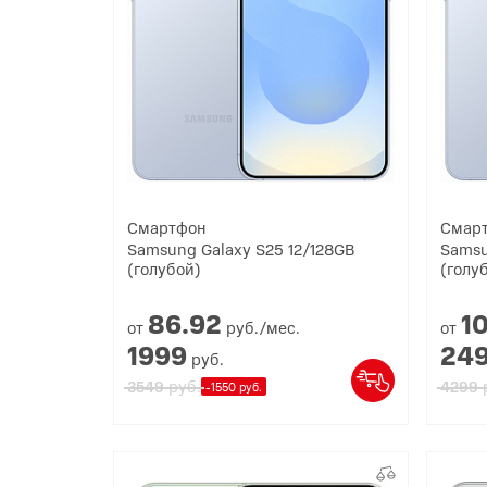
Смартфон
Смар
Samsung Galaxy S25 12/128GB
Samsu
(голубой)
(голу
86.
92
1
от
руб./мес.
от
1999
24
руб.
руб.
3549
4299
-1550 руб.