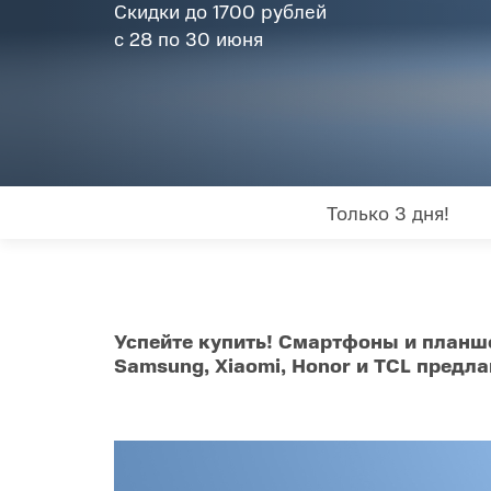
Скидки до 1700 рублей
Товары для дома
с 28 по 30 июня
POC
Телевизоры
POCO
POCO
Гаджеты
POCO
POCO
Видеоигры
Только 3 дня!
Blac
Мобильные кассы
Интернет для дома
Успейте купить! Смартфоны и планш
Samsung, Xiaomi, Honor и TCL предл
Аксессуары
Cертификаты