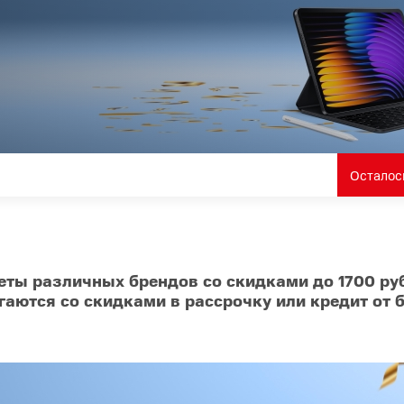
O
realme
TCL
vivo
 F
realme C
TCL 50
vivo Y
 M
realme 14
TCL 60
vivo V
 X
realme note
TCL 70
vivo X
 C
Осталос
kview
еты различных брендов со скидками до 1700 ру
агаются со скидками в рассрочку или кредит от 