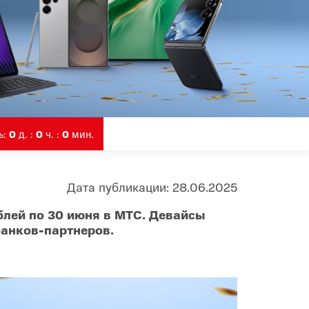
Infinix
TECNO
Infinix GT
Spark
Infinix Note
Camon
Pova
ь:
0
д. :
0
ч. :
0
мин.
Дата публикации: 28.06.2025
блей по 30 июня в МТС. Девайсы
банков-партнеров.