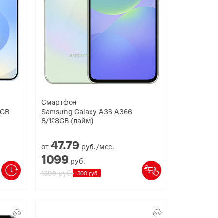
Смартфон
6GB
Samsung Galaxy A36 A366
8/128GB (лайм)
47.
79
от
руб./мес.
1099
руб.
руб.
1399
-300 руб.