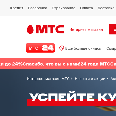
Кредит
Рассрочка
Страхование
Оплата
Доставка
Интернет-магазин
См
МТС 24
МТС
Еще больше скидок
Смар
Все
Еще больше скидок
%
Спасибо, что вы с нами!
24 года МТС
Скидки до
Смартфоны
Интернет-магазин МТС
Новости и акции
Ак
Планшеты и ноутбуки
УСПЕЙТЕ К
Восстановленные
смартфоны