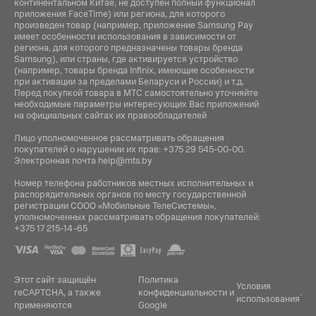
континентальном Китае, не доступен полный функционал
приложения FaceTime) или региона, для которого
произведен товар (например, приложение Samsung Pay
имеет особенности использования в зависимости от
региона, для которого предназначены товары бренда
Samsung), или страны, где активируется устройство
(например, товары бренда Infiniх, имеющие особенности
при активации за пределами Беларуси и России) и т.д.
Перед покупкой товара в МТС самостоятельно уточняйте
необходимые параметры интересующих Вас приложений
на официальных сайтах их правообладателей
Лицо уполномоченное рассматривать обращения
покупателей о нарушении их прав:
+375 29 545-00-00
.
Электронная почта
help@mts.by
Номер телефона работников местных исполнительных и
распорядительных органов по месту государственной
регистрации СООО «Мобильные ТелеСистемы»,
уполномоченных рассматривать обращения покупателей:
+375 17 215-14-65
Этот сайт защищён
Политика
Условия
reCAPTCHA, а также
конфиденциальности
и
.
использования
применяются
Google