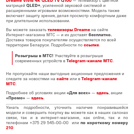
Dreame Vivid 4K QLED TV Q100
— телевизор с цветной
матрицей
QLED+
, усиленной звуковой системой и
расширенными игровыми возможностями. Модель также
включает защиту зрения, делая просмотр комфортным даже
при длительном использовании.
Вы можете заказать
телевизоры Dreame
на сайте
Интернет-магазина МТС — и их доставят
бесплатно.
Доставка товаров покупателям осуществляется по всей
территории Беларуси. Подробности по
ссылке
.
Розыгрыш в МТС!
Участвуйте в розыгрыше
современных устройств в
Telegram-канале МТС
.
Не пропускайте наши выгодные акционные предложения и
следите за новостями на
сайте
или в
Telegram-канале
МТС
.
Подробнее об условиях акции
«Для всех»
—
здесь
, акции
«Промо»
—
здесь
.
Узнать подробности, уточнить наличие понравившейся
модели и совершить покупку вы можете как в наших салонах
связи, так и в интернет-магазине, как online, так и по
телефонам
+375 29 545-00-00
или
по короткому номеру
210