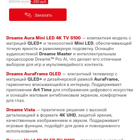
руб.
2099
-250 руб.
Заказать
Dreame Aura Mini LED 4K TV S100
— компактная модель с
матрицей
QLED+
и технологией
Mini LED
, обеспечивающей
точную яркость и равномерную подсветку. Оснащён
аудиосистемой
Dreame Master
и интеллектуальным
процессором Dreame™ Pro AI, что делает его отличным
выбором для игр и мультимедийного контента.
Dreame AuraFrame QLED
— элегантный телевизор с
матрицей
QLED+
и дизайнерской рамкой
AuraFrame,
гармонично вписывающейся в интерьер. Поддерживает
приложение
Art Time
для отображения цифрового искусства
и оснащён матовым антибликовым экраном, комфортным
для глаз.
Dreame Vista
— практичное решение с высокой
детализацией в формате
4K UHD
, защитой зрения,
качественным изображением и звуком. Поддерживает
игровые функции, подойдёт для дома и повседневного
использования.