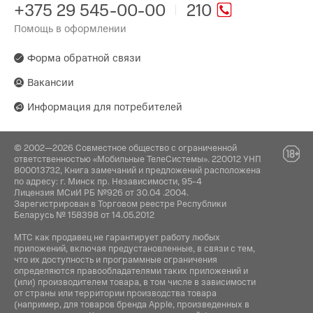
+375 29 545-00-00
210
Помощь в оформлении
Форма обратной связи
Вакансии
Информация для потребителей
© 2002—2026 Совместное общество с ограниченной
ответственностью «Мобильные ТелеСистемы». 220012 УНП
800013732, Книга замечаний и предложений расположена
по адресу: г. Минск пр. Независимости, 95-4
Лицензия МСиИ РБ №926 от 30.04 .2004.
Зарегистрирован в Торговом реестре Республики
Беларусь № 158398 от 14.05.2012
МТС как продавец не гарантирует работу любых
приложений, включая предустановленные, в связи с тем,
что их доступность и программные ограничения
определяются правообладателями таких приложений и
(или) производителем товара, в том числе в зависимости
от страны или территории производства товара
(например, для товаров бренда Apple, произведенных в