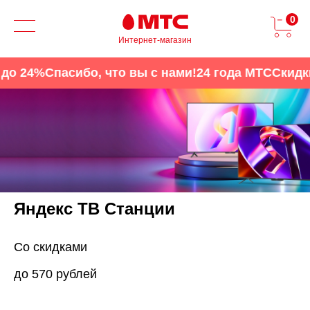
0
Интернет-магазин
о 24%
Спасибо, что вы с нами!
24 года МТС
Скидки 
Яндекс ТВ Станции
Со скидками
до 570 рублей