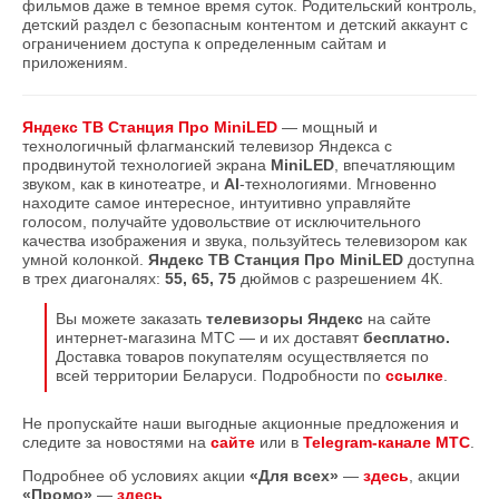
фильмов даже в темное время суток. Родительский контроль,
детский раздел с безопасным контентом и детский аккаунт с
ограничением доступа к определенным сайтам и
приложениям.
Яндекс ТВ Станция Про MiniLED
— мощный и
технологичный флагманский телевизор Яндекса с
продвинутой технологией экрана
MiniLED
, впечатляющим
звуком, как в кинотеатре, и
AI
-технологиями. Мгновенно
находите самое интересное, интуитивно управляйте
голосом, получайте удовольствие от исключительного
качества изображения и звука, пользуйтесь телевизором как
умной колонкой.
Яндекс ТВ Станция Про MiniLED
доступна
в трех диагоналях:
55, 65, 75
дюймов с разрешением 4К.
Вы можете заказать
телевизоры Яндекс
на сайте
интернет-магазина МТС — и их доставят
бесплатно.
Доставка товаров покупателям осуществляется по
всей территории Беларуси. Подробности по
ссылке
.
Не пропускайте наши выгодные акционные предложения и
следите за новостями на
сайте
или в
Telegram-канале МТС
.
Подробнее об условиях акции
«Для всех»
—
здесь
, акции
«Промо»
—
здесь
.