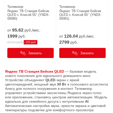
Телевизор
Телевизор
Яндекс ТВ Станция Бейсик
Яндекс ТВ Станция Бейсик
QLED с Алисой 55’’ (YNDX-
QLED с Алисой 65’’ (YNDX-
00080)
00081)
95.
62
от
руб./мес.
1999
126.
04
руб.
от
руб./мес.
2799
руб.
2219
руб.
-220 руб.
Заказать
Заказать
Яндекс ТВ Станция Бейсик QLED
— базовая модель
нового поколения для идеального домашнего кино.
Устройство объединяет
QLED
-экран с яркой
цветопередачей, мощный звук
30 Вт
и голосового ассистента
Алису для полного погружения в контент. Телевизор
управляет устройствами экосистемы Яндекса через голос
или приложение, становясь центром автоматизации. Модель
идеальна для семейного досуга с интуитивным
AI
.
Автоматическая настройка звука, яркости экрана и цветовой
температуры подсветки для комфортного просмотра