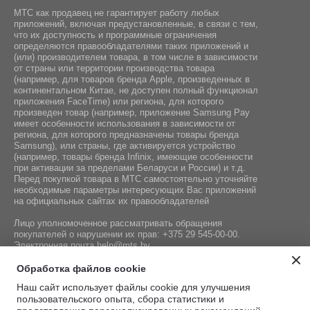
МТС как продавец не гарантирует работу любых
приложений, включая предустановленные, в связи с тем,
что их доступность и программные ограничения
определяются правообладателями таких приложений и
(или) производителем товара, в том числе в зависимости
от страны или территории производства товара
(например, для товаров бренда Apple, произведенных в
континентальном Китае, не доступен полный функционал
приложения FaceTime) или региона, для которого
произведен товар (например, приложение Samsung Pay
имеет особенности использования в зависимости от
региона, для которого предназначены товары бренда
Samsung), или страны, где активируется устройство
(например, товары бренда Infiniх, имеющие особенности
при активации за пределами Беларуси и России) и т.д.
Перед покупкой товара в МТС самостоятельно уточняйте
необходимые параметры интересующих Вас приложений
на официальных сайтах их правообладателей
Лицо уполномоченное рассматривать обращения
покупателей о нарушении их прав:
+375 29 545-00-00
.
Электронная почта
help@mts.by
Номер телефона работников местных исполнительных и
Обработка файлов cookie
распорядительных органов по месту государственной
Наш сайт использует файлы cookie для улучшения
регистрации СООО «Мобильные ТелеСистемы»,
пользовательского опыта, сбора статистики и
уполномоченных рассматривать обращения покупателей: