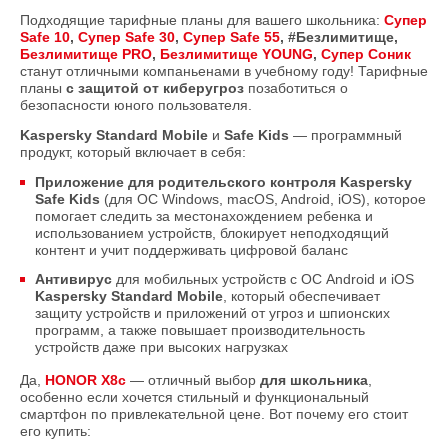
Подходящие тарифные планы для вашего школьника:
Супер
Safe 10
,
Супер Safe 30
,
Супер Safe 55
, #Безлимитище,
Безлимитище PRO
,
Безлимитище YOUNG
,
Супер Соник
станут отличными компаньенами в учебному году! Тарифные
планы
с защитой от киберугроз
позаботиться о
безопасности юного пользователя.
Kaspersky Standard Mobile
и
Safe Kids
— программный
продукт, который включает в себя:
Приложение для родительского контроля Kaspersky
Safe Kids
(для ОС Windows, macOS, Android, iOS), которое
помогает следить за местонахождением ребенка и
использованием устройств, блокирует неподходящий
контент и учит поддерживать цифровой баланс
Антивирус
для мобильных устройств с ОС Android и iOS
Kaspersky Standard Mobile
, который обеспечивает
защиту устройств и приложений от угроз и шпионских
программ, а также повышает производительность
устройств даже при высоких нагрузках
Да,
HONOR X8c
— отличный выбор
для школьника
,
особенно если хочется стильный и функциональный
смартфон по привлекательной цене. Вот почему его стоит
его купить: