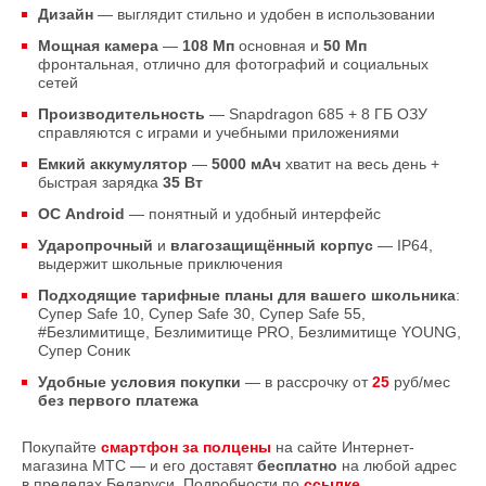
Дизайн
— выглядит стильно и удобен в использовании
Мощная камера
—
108 Мп
основная и
50 Мп
фронтальная, отлично для фотографий и социальных
сетей
Производительность
— Snapdragon 685 + 8 ГБ ОЗУ
справляются с играми и учебными приложениями
Емкий аккумулятор
—
5000 мАч
хватит на весь день +
быстрая зарядка
35 Вт
ОС Android
— понятный и удобный интерфейс
Ударопрочный
и
влагозащищённый корпус
— IP64,
выдержит школьные приключения
Подходящие тарифные планы для вашего школьника
:
Супер Safe 10, Супер Safe 30, Супер Safe 55,
#Безлимитище, Безлимитище PRO, Безлимитище YOUNG,
Супер Соник
Удобные условия покупки
— в рассрочку от
25
руб/мес
без первого платежа
Покупайте
смартфон за полцены
на сайте Интернет-
магазина МТС — и его доставят
бесплатно
на любой адрес
в пределах Беларуси. Подробности по
ссылке
.