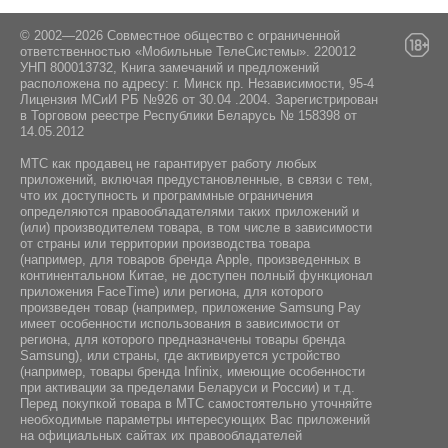
© 2002—2026 Совместное общество с ограниченной
ответственностью «Мобильные ТелеСистемы». 220012
УНП 800013732, Книга замечаний и предложений
расположена по адресу: г. Минск пр. Независимости, 95-4
Лицензия МСиИ РБ №926 от 30.04 .2004. Зарегистрирован
в Торговом реестре Республики Беларусь № 158398 от
14.05.2012
МТС как продавец не гарантирует работу любых
приложений, включая предустановленные, в связи с тем,
что их доступность и программные ограничения
определяются правообладателями таких приложений и
(или) производителем товара, в том числе в зависимости
от страны или территории производства товара
(например, для товаров бренда Apple, произведенных в
континентальном Китае, не доступен полный функционал
приложения FaceTime) или региона, для которого
произведен товар (например, приложение Samsung Pay
имеет особенности использования в зависимости от
региона, для которого предназначены товары бренда
Samsung), или страны, где активируется устройство
(например, товары бренда Infiniх, имеющие особенности
при активации за пределами Беларуси и России) и т.д.
Перед покупкой товара в МТС самостоятельно уточняйте
необходимые параметры интересующих Вас приложений
на официальных сайтах их правообладателей