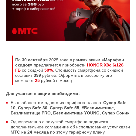
По
30 сентября
2025 года в рамках акции
«Марафон
скидок»
предлагается приобрести
HONOR X8c 6/128
ГБ
со скидкой
50%
. Стоимость смартфона со скидкой
составит
399
рублей. Оформить в рассрочку его
можно от
25
рублей в месяц.
Для участия в акции необходимо:
Быть абонентом одного из тарифных планов:
Супер Safe
10, Супер Safe 30, Супер Safe 55, #Безлимитище,
Безлимитище PRO, Безлимитище YOUNG, Супер Соник
Одновременно с покупкой смартфона подписать
дополнительное соглашение об использовании услуг связи
МТС на
24 месяца
по этому тарифному плану