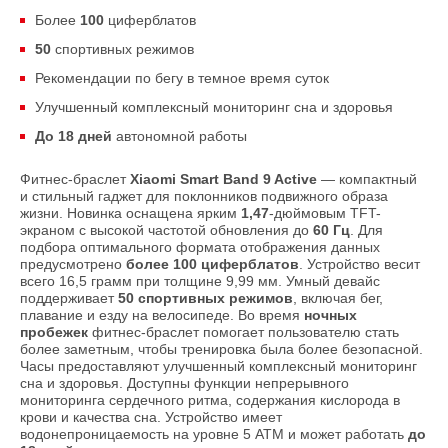
Более
100
циферблатов
50
спортивных режимов
Рекомендации по бегу в темное время суток
Улучшенный комплексный мониторинг сна и здоровья
До 18 дней
автономной работы
Фитнес-браслет
Xiaomi Smart Band 9 Active
— компактный
и стильный гаджет для поклонников подвижного образа
жизни. Новинка оснащена ярким
1,47
-дюймовым TFT-
экраном с высокой частотой обновления до
60 Гц
. Для
подбора оптимального формата отображения данных
предусмотрено
более 100 циферблатов
. Устройство весит
всего 16,5 грамм при толщине 9,99 мм. Умный девайс
поддерживает
50 спортивных режимов
, включая бег,
плавание и езду на велосипеде. Во время
ночных
пробежек
фитнес-браслет помогает пользователю стать
более заметным, чтобы тренировка была более безопасной.
Часы предоставляют улучшенный комплексный мониторинг
сна и здоровья. Доступны функции непрерывного
мониторинга сердечного ритма, содержания кислорода в
крови и качества сна. Устройство имеет
водонепроницаемость на уровне 5 АТМ и может работать
до