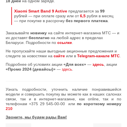
18 дней
на одном заряде.
Xiaomi Smart Band 9 Active
предлагается за
99
рублей — при оплате сразу или от
6,5
рубля в месяц
— при покупке в рассрочку
без первого платежа
.
Заказывайте
новинку
на сайте интернет-магазина МТС — и
их доставят
бесплатно
на любой адрес в пределах
Беларуси. Подробности по
ссылке
.
Не пропускайте наши выгодные акционные предложения и
следите за новостями на
сайте
или в
Telegram-канале МТС
.
Подробнее об условиях акции
«Для всех»
—
здесь
, акции
«Промо 2024
(девайсы)»
—
здесь
.
Узнать подробности, уточнить наличие понравившейся
модели и совершить покупку вы можете как в наших салонах
связи, так и в интернет-магазине, как online, так и по
телефонам
+375 29 545-00-00
или
по короткому номеру
210
Звоните, мы будем рады Вам!