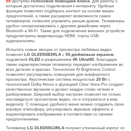
55''
доступен
голосовой помощник Алиса
, для работы с
которым достаточно подключения к интернету. Удобная
функция позволяет подбирать контент на основе ваших
предпочтений, а также расширяет возможности самих
телевизоров, позволяя управлять умным домом. Телевизоры
удобно синхронизировать с другими девайсами через
Bluetooth и Wi-Fi. Также для подключения внешних устройств
предусмотрены видеовыходы HDMI, порты USB,
аудиоразъемы.
Испытать новые эмоции от просмотра любимых видео
позволит
LG OLED55B3RLA
с
55-дюймовым экраном
,
подсветкой
OLED
и разрешением
4K UltraHD
. Благодаря
таким характеристикам телевизор передает изображение во
всех деталях и красках. Технология AI Brightness Control
позволяет регулировать освещение для комфортного
просмотра. Акустическая система мощностью
20 Вт
с
технологией Dolby Atmos и функцией Clear Voice Pro создает
качественное звучание и делает каждое слово четким и
разборчивым. Широкий выбор настроек позволит не только
наслаждаться просмотром видео, но и погружаться в мир
видеоигр. С помощью удобного меню можно создавать свою
игровую атмосферу, регулировать звуковые эффекты и
корректировать изображение в соответствии со своими
предпочтениями.
Телевизор
LG OLED55G3RLA
получил утонченный корпус со