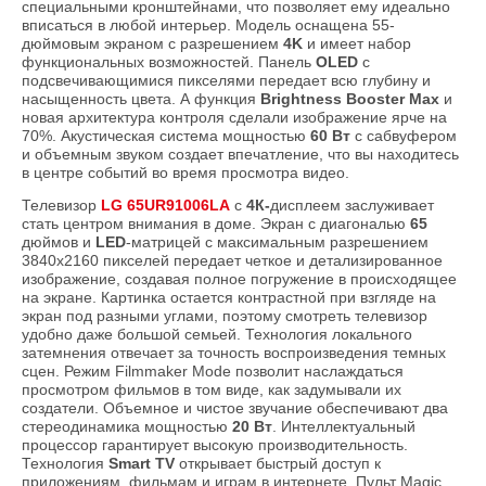
специальными кронштейнами, что позволяет ему идеально
вписаться в любой интерьер. Модель оснащена 55-
дюймовым экраном с разрешением
4K
и имеет набор
функциональных возможностей. Панель
OLED
с
подсвечивающимися пикселями передает всю глубину и
насыщенность цвета. А функция
Brightness Booster Max
и
новая архитектура контроля сделали изображение ярче на
70%. Акустическая система мощностью
60 Вт
с сабвуфером
и объемным звуком создает впечатление, что вы находитесь
в центре событий во время просмотра видео.
Телевизор
LG 65UR91006LA
с
4К-
дисплеем заслуживает
стать центром внимания в доме. Экран с диагональю
65
дюймов и
LED
-матрицей с максимальным разрешением
3840x2160 пикселей передает четкое и детализированное
изображение, создавая полное погружение в происходящее
на экране. Картинка остается контрастной при взгляде на
экран под разными углами, поэтому смотреть телевизор
удобно даже большой семьей. Технология локального
затемнения отвечает за точность воспроизведения темных
сцен. Режим Filmmaker Mode позволит наслаждаться
просмотром фильмов в том виде, как задумывали их
создатели. Объемное и чистое звучание обеспечивают два
стереодинамика мощностью
20 Вт
. Интеллектуальный
процессор гарантирует высокую производительность.
Технология
Smart TV
открывает быстрый доступ к
приложениям, фильмам и играм в интернете. Пульт Magic