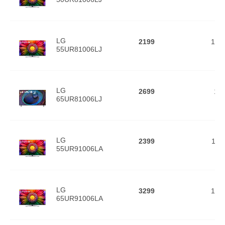
LG
2199
108
55UR81006LJ
LG
2699
13
65UR81006LJ
LG
2399
111
55UR91006LA
LG
3299
146
65UR91006LA