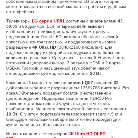
собственным магазином приложений LG Store, которая
может похвастаться высокой скоростью работы и удобным
интерфейсом.
Телевизоры
LG серии UR81
доступны с диагоналями
43
,
50
,
55
и
65
дюймов. Все четыре модели выводят
изображение на жидкокристаллическую матрицу с
подсветкой типа Direct LED, которая обладает высокой
яркостью и контрастностью, и поддерживают высокое
разрешение
4К Ultra HD
(3840х2160 пикселей). Для
подключения других устройств предусмотрено большое
количество разъемов. Среди них — сетевой Ethernet-порт,
оптический цифровой выход, 3 разъема HDMI и 2 порта
USB-A. Громкий и насыщенный звук обеспечивают
стереодинамики суммарной мощностью
20 Вт
.
Компактный смарт-телевизор
серии LQ57
оснащен
32
-
дюймовым экраном с разрешением 1366x768 пикселей. Его
яркая ЖК-панель порадует богатой и естественной
цветопередачей. Поддержка технологии HDR10 Pro
позволяет автоматически улучшать цвет и четкость
изображения. Мощность акустической системы составляет
10 Вт
. С учетом подставки телевизор весит всего 4,9 кг и
благодаря небольшим габаритам отлично подойдет для
кухни, дачи или небольшой спальни.
На всех моделях телевизоров
4K Ultra HD OLED