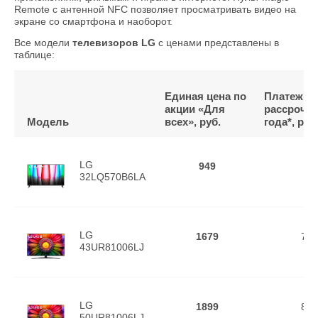
Remote с антенной NFC позволяет просматривать видео на
экране со смартфона и наоборот.
Все модели
телевизоров
LG
с ценами представлены в
таблице:
Единая цена по
Платеж в
акции «Для
рассрочку
Модель
всех», руб.
года*, руб
LG
949
45
32LQ570B6LA
LG
1679
77.
43UR81006LJ
LG
1899
87.
50UR81006LJ