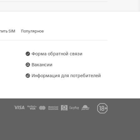
ти:
Да
 ГЛОНАСС / BeiDou /
Да
o
пить SIM
Популярное
Форма обратной связи
Вакансии
Информация для потребителей