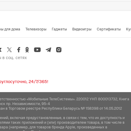
Датчик освещеннос
Китай
Нет
SB Type-C
GPS /
Гироскоп:
Навигация:
Galile
Да
pte. ltd 20 Cross St, Сингапур 048422
ры для дома
Телевизоры
Гаджеты
Видеоигры
Cертификаты
Ку
Да
Минск, Логойский тракт 22аБ 41-2,
 в соц. сетях
углосуточно, 24/7/365!
етственностью «Мобильные ТелеСистемы». 220012 УНП 800013732, Книга
нск пр. Независимости, 95-4
ан в Торговом реестре Республики Беларусь № 158398 от 14.05.2012
ий, включая предустановленные, в связи с тем, что их доступность и
ями таких приложений и (или) производителем товара, в том числе в
вара (например, для товаров бренда Apple, произведенных в