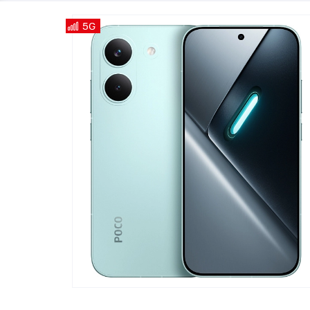
Телевизоры
POC
5G
Гаджеты
POCO
POCO
Видеоигры
POCO
POCO
Мобильные кассы
Blac
Интернет для дома
Аксессуары
Cертификаты
Купить SIM