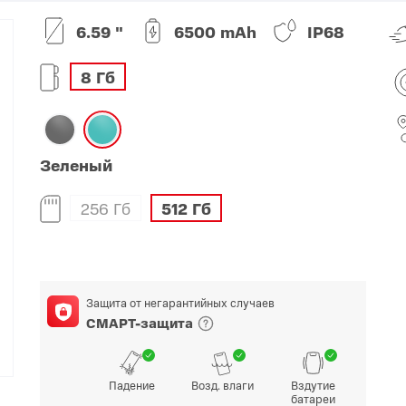
6.59 "
6500 mAh
IP68
O
realme
TCL
vivo
 F
realme C
TCL 50
vivo Y
8 Гб
 M
realme 14
TCL 60
vivo V
 X
realme note
TCL 70
vivo X
 C
Зеленый
kview
256 Гб
512 Гб
Защита от негарантийных случаев
СМАРТ-защита
Падение
Возд. влаги
Вздутие
батареи