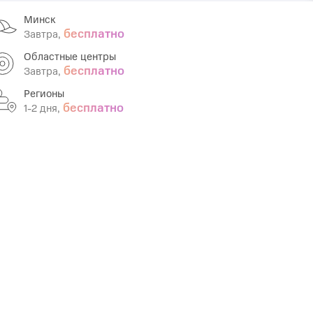
Минск
Infinix
TECNO
бесплатно
Завтра,
Infinix GT
Spark
Областные центры
бесплатно
Завтра,
Infinix Note
Camon
Регионы
Pova
бесплатно
1-2 дня,