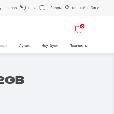
ус заказа
Блог
Обзоры
Личный кабинет
0
игры
Аудио
Ноутбуки
Планшеты
ng
HUAWEI
HONOR
HUAWEI Pura
HONOR 400
2GB
A
HUAWEI Nova
HONOR 600
HUAWEI Mate
HONOR Magic
HONOR X