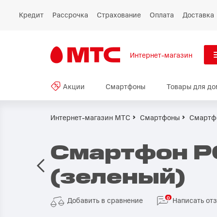
Кредит
Рассрочка
Страхование
Оплата
Доставка
Интернет-магазин
См
Акции
Смартфоны
Товары для до
Акции
Все
Смартфоны
Интернет-магазин МТС
Смартфоны
Смартф
Планшеты и ноутбуки
Смартфон P
Восстановленные
(зеленый)
смартфоны
Товары для дома
0
Добавить в сравнение
Написать от