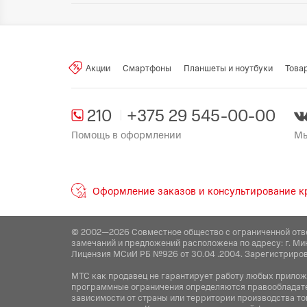
Измерение насыщенности крови
Произведено в стране:
кислородом:
Разъём для наушников:
U
Сканер отпечатка пальца:
Производитель:
Xiaomi singapore 
Акции
Смартфоны
Планшеты и ноутбуки
Това
Разблокировка по лицу:
Поставщик:
ООО "ЭлкоТелеком", 
210
+375 29 545-00-00
Помощь в оформлении
Мы
Оформление заказов и консультирование кр
© 2002—2026 Совместное общество с ограниченной отв
замечаний и предложений расположена по адресу: г. Ми
Лицензия МСиИ РБ №926 от 30.04 .2004. Зарегистриров
МТС как продавец не гарантирует работу любых приложен
программные ограничения определяются правообладател
зависимости от страны или территории производства то